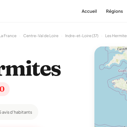
Accueil
Régions
La France
›
Centre-Val de Loire
›
Indre-et-Loire (37)
›
Les Hermite
rmites
10
5 avis d'habitants