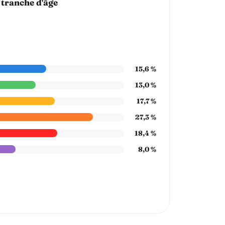
 tranche d'âge
15,6 %
13,0 %
17,7 %
27,3 %
18,4 %
8,0 %