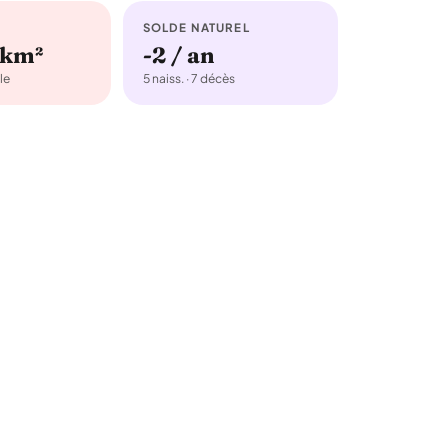
SOLDE NATUREL
/km²
-2 / an
le
5 naiss. · 7 décès