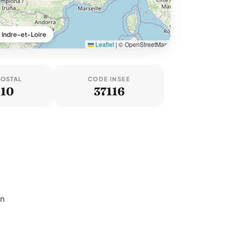
 Indre-et-Loire
Leaflet
|
© OpenStreetMap
POSTAL
CODE INSEE
110
37116
un