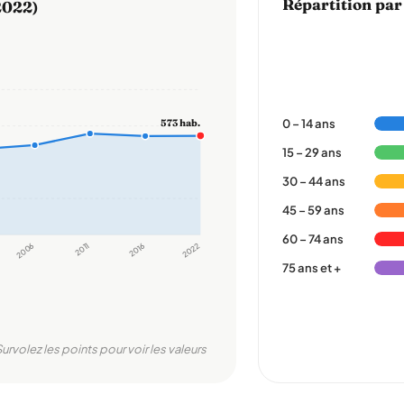
Répartition par
2022)
0 – 14 ans
573 hab.
15 – 29 ans
30 – 44 ans
45 – 59 ans
60 – 74 ans
2006
2011
2016
2022
75 ans et +
Survolez les points pour voir les valeurs