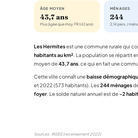
ÂGE MOYEN
MÉNAGES
43,7 ans
244
Plus âgée que moy. FR (42 ans)
2,14 pers. / mé
Les Hermites
est une commune rurale qui 
habitants au km²
. La population se répartit e
moyen de
43,7 ans
, ce qui en fait une comm
Cette ville connaît une
baisse démographiq
et 2022 (573 habitants). Les
244 ménages
de
foyer
. Le solde naturel annuel est de
-2 habi
Sources : INSEE (recensement 2022)