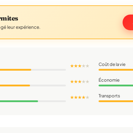
rmites
agé leur expérience.
Coût de la vie
★ ★ ★
★
★
Économie
★ ★ ★
★
★
Transports
★ ★ ★ ★
★