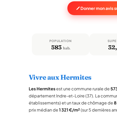
Donner mon avis s
POPULATION
SUPE
583
32,
hab.
Vivre aux Hermites
Les Hermites
est une commune rurale de
573
département Indre-et-Loire (37). La commu
établissements) et un taux de chômage de
8
prix médian de
1 321 €/m²
(sur 5 dernières an