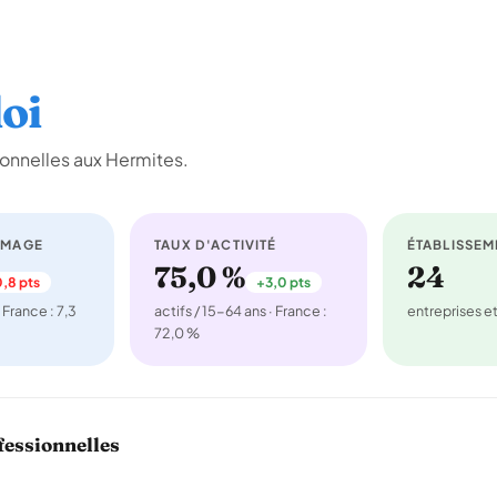
oi
onnelles aux Hermites.
ÔMAGE
TAUX D'ACTIVITÉ
ÉTABLISSEM
75,0 %
24
,8 pts
+3,0 pts
 France : 7,3
actifs / 15-64 ans · France :
entreprises 
72,0 %
fessionnelles