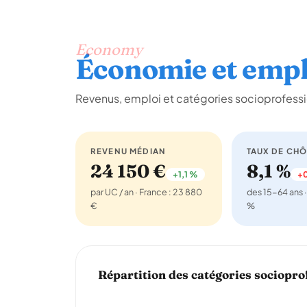
Economy
Économie et empl
Revenus, emploi et catégories socioprofessi
REVENU MÉDIAN
TAUX DE CH
24 150 €
8,1 %
+1,1 %
+0
par UC / an · France : 23 880
des 15-64 ans ·
€
%
Répartition des catégories sociopro