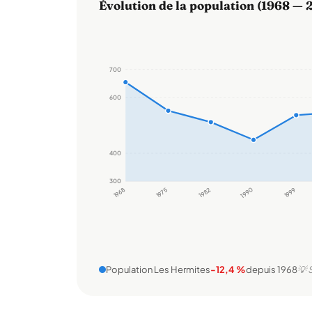
Évolution de la population (1968 — 
700
600
400
300
1968
1975
1982
1990
1999
Population Les Hermites
-12,4 %
depuis 1968
💡 