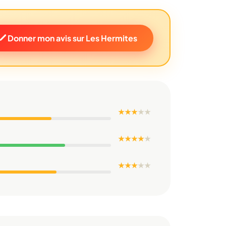
Donner mon avis sur Les Hermites
★ ★ ★
★
★
★ ★ ★ ★
★
★ ★ ★
★
★