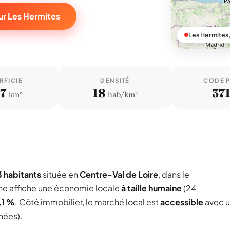
ur Les Hermites
Les Hermites,
RFICIE
DENSITÉ
CODE 
7
18
37
km²
hab/km²
 habitants
située en
Centre-Val de Loire
, dans le
ne affiche une économie locale
à taille humaine
(24
,1 %
. Côté immobilier, le marché local est
accessible
avec 
nées).