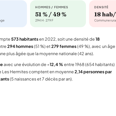
HOMMES / FEMMES
DENSITÉ
51 % / 49 %
18 hab
nage
294 H · 279 F
Commune rura
compte
573 habitants
en 2022, soit une densité de
18
ntre
294 hommes
(51 %) et
279 femmes
(49 %), avec un âge
une plus âgée que la moyenne nationale (42 ans).
ue
avec une évolution de
-12,4 %
entre 1968 (654 habitants)
 Les Hermites comptent en moyenne
2,14 personnes par
tants
(5 naissances et 7 décès par an).