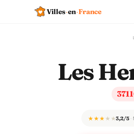
Villes
·
en
·
France
Les He
371
★ ★ ★
★
★
3,2/5