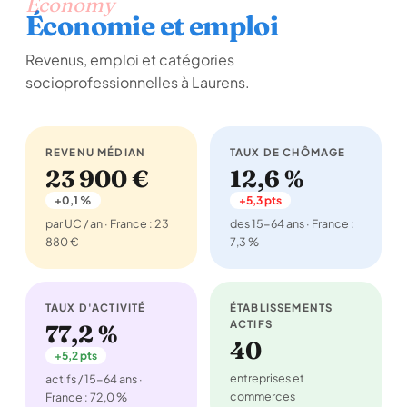
Economy
Économie et emploi
Revenus, emploi et catégories
socioprofessionnelles à Laurens.
REVENU MÉDIAN
TAUX DE CHÔMAGE
23 900 €
12,6 %
+0,1 %
+5,3 pts
par UC / an · France : 23
des 15-64 ans · France :
880 €
7,3 %
TAUX D'ACTIVITÉ
ÉTABLISSEMENTS
ACTIFS
77,2 %
40
+5,2 pts
entreprises et
actifs / 15-64 ans ·
commerces
France : 72,0 %