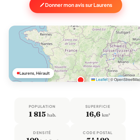
Donner mon avis sur Laurens
Laurens, Hérault
Leaflet
|
© OpenStreetMa
POPULATION
SUPERFICIE
1 815
16,6
hab.
km²
DENSITÉ
CODE POSTAL