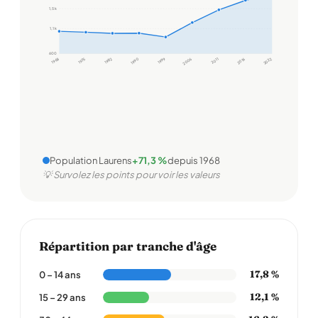
1,5 k
1,1 k
600
1968
1975
1982
1990
1999
2006
2011
2016
2022
Population Laurens
+71,3 %
depuis 1968
💡 Survolez les points pour voir les valeurs
Répartition par tranche d'âge
17,8 %
0 – 14 ans
12,1 %
15 – 29 ans