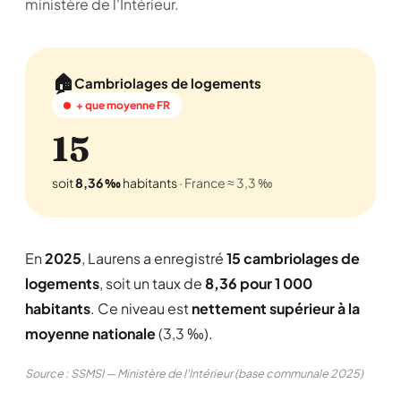
ministère de l'Intérieur.
🏠
Cambriolages de logements
+ que moyenne FR
15
soit
8,36 ‰
habitants
· France ≈ 3,3 ‰
En
2025
, Laurens a enregistré
15 cambriolages de
logements
, soit un taux de
8,36 pour 1 000
habitants
. Ce niveau est
nettement supérieur à la
moyenne nationale
(3,3 ‰).
Source : SSMSI — Ministère de l'Intérieur (base communale 2025)