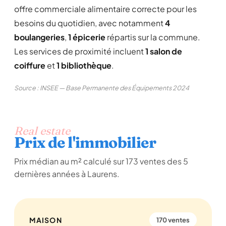
offre commerciale alimentaire correcte pour les
besoins du quotidien, avec notamment
4
boulangeries
,
1 épicerie
répartis sur la commune.
Les services de proximité incluent
1 salon de
coiffure
et
1 bibliothèque
.
Source : INSEE — Base Permanente des Équipements 2024
Real estate
Prix de l'immobilier
Prix médian au m² calculé sur 173 ventes des 5
dernières années à Laurens.
MAISON
170 ventes