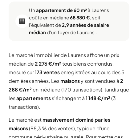
Un
appartement de 60 m²
à Laurens
coûte en médiane
68 880 €
, soit
🏢
l'équivalent de
2,9 années de salaire
médian
d'un foyer de Laurens .
Le marché immobilier de Laurens affiche un prix
médian de
2 276 €/m²
tous biens confondus,
mesuré sur
173 ventes
enregistrées au cours des 5
dernières années. Les
maisons
y sont vendues à
2
288 €/m²
en médiane (170 transactions), tandis que
les
appartements
s'échangent à
1 148 €/m²
(3
transactions).
Le marché est
massivement dominé par les
maisons
(98,3 % des ventes), typique d'une
commune péri-urbaine ou rurale. Pour mettre ces