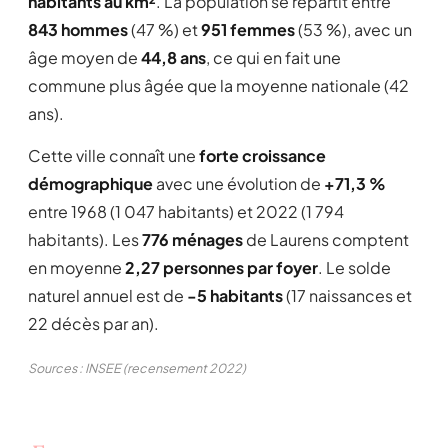
habitants au km²
. La population se répartit entre
843 hommes
(47 %) et
951 femmes
(53 %), avec un
âge moyen de
44,8 ans
, ce qui en fait une
commune plus âgée que la moyenne nationale (42
ans).
Cette ville connaît une
forte croissance
démographique
avec une évolution de
+71,3 %
entre 1968 (1 047 habitants) et 2022 (1 794
habitants). Les
776 ménages
de Laurens comptent
en moyenne
2,27 personnes par foyer
. Le solde
naturel annuel est de
-5 habitants
(17 naissances et
22 décès par an).
Sources : INSEE (recensement 2022)