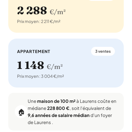
2 288
€/m²
Prix moyen : 2 211 €/m²
APPARTEMENT
3 ventes
1 148
€/m²
Prix moyen : 3 004 €/m²
Une
maison de 100 m²
à Laurens coûte en
médiane
228 800 €
, soit l'équivalent de
🏠
9,6 années de salaire médian
d'un foyer
de Laurens .