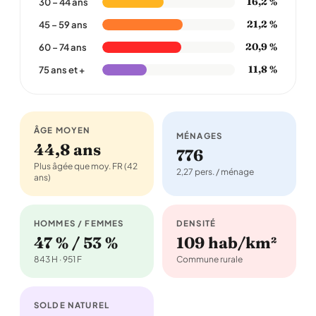
16,2 %
30 – 44 ans
21,2 %
45 – 59 ans
20,9 %
60 – 74 ans
11,8 %
75 ans et +
ÂGE MOYEN
MÉNAGES
44,8 ans
776
Plus âgée que moy. FR (42
2,27 pers. / ménage
ans)
HOMMES / FEMMES
DENSITÉ
47 % / 53 %
109 hab/km²
843 H · 951 F
Commune rurale
SOLDE NATUREL