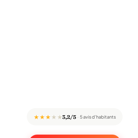
★ ★ ★
★
★
3,2/5
5 avis d'habitants