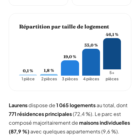
Répartition par taille de logement
46,1 %
33,0 %
19,0 %
1,8 %
0,1 %
5+
1 pièce
2 pièces
3 pièces
4 pièces
pièces
Laurens
dispose de
1 065 logements
au total, dont
771 résidences principales
(72,4 %). Le parc est
composé majoritairement de
maisons individuelles
(87,9 %)
avec quelques appartements (9,6 %).