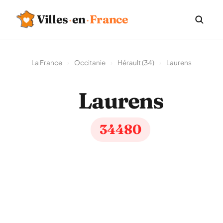
Villes
·
en
·
France
La France
›
Occitanie
›
Hérault (34)
›
Laurens
Laurens
34480