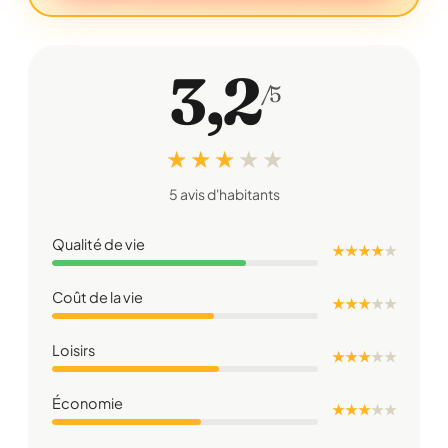
3,2
/5
★ ★ ★
★
★
5 avis d'habitants
Qualité de vie
★ ★ ★ ★
★
Coût de la vie
★ ★ ★
★
★
Loisirs
★ ★ ★
★
★
Économie
★ ★ ★
★
★