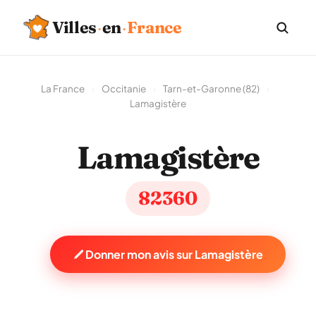
Villes
·
en
·
France
La France
›
Occitanie
›
Tarn-et-Garonne (82)
›
Lamagistère
Lamagistère
82360
Donner mon avis sur Lamagistère