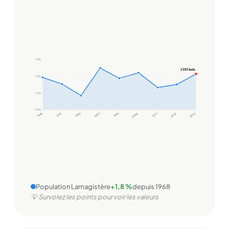
1,3 k
1 213 hab.
1,2 k
1,1 k
1,0 k
1968
1975
1982
1990
1999
2006
2011
2016
2022
Population Lamagistère
+1,8 %
depuis 1968
💡 Survolez les points pour voir les valeurs