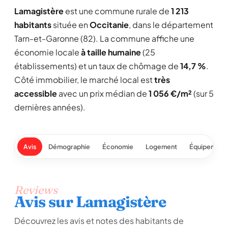
Lamagistère
est une commune rurale de
1 213
habitants
située en
Occitanie
, dans le département
Tarn-et-Garonne (82). La commune affiche une
économie locale
à taille humaine
(25
établissements) et un taux de chômage de
14,7 %
.
Côté immobilier, le marché local est
très
accessible
avec un prix médian de
1 056 €/m²
(sur 5
dernières années).
Avis
Démographie
Économie
Logement
Équipement
Reviews
Avis sur Lamagistère
Découvrez les avis et notes des habitants de