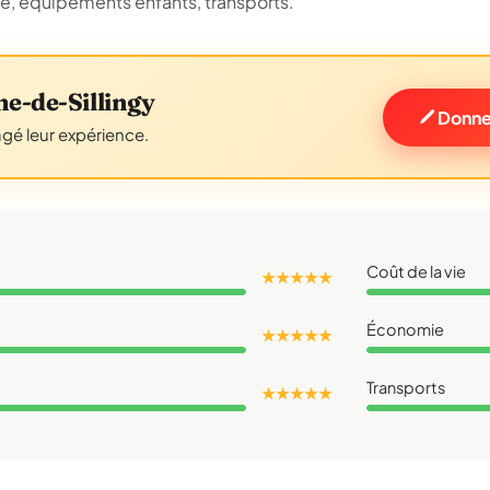
ue, équipements enfants, transports.
e-de-Sillingy
Donner
agé leur expérience.
Coût de la vie
★ ★ ★ ★ ★
Économie
★ ★ ★ ★ ★
Transports
★ ★ ★ ★ ★