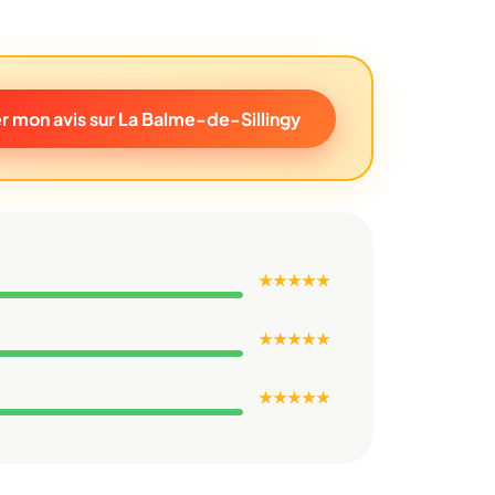
 mon avis sur La Balme-de-Sillingy
★ ★ ★ ★ ★
★ ★ ★ ★ ★
★ ★ ★ ★ ★