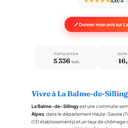
★ ★ ★ ★ ★
5,0/5
Donner mon avis sur L
POPULATION
SUPE
5 336
16,
hab.
Vivre à La Balme-de-Sillin
La Balme-de-Sillingy
est une commune semi
Alpes
, dans le département Haute-Savoie (
(131 établissements) et un taux de chômage