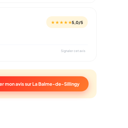
★ ★ ★ ★ ★
5,0/5
Signaler cet avis
r mon avis sur La Balme-de-Sillingy