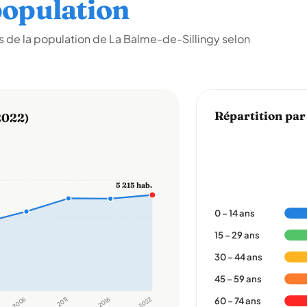
opulation
 de la population de La Balme-de-Sillingy selon
Répartition par
2022)
5 215 hab.
0 – 14 ans
15 – 29 ans
30 – 44 ans
45 – 59 ans
2006
2011
2016
2022
60 – 74 ans