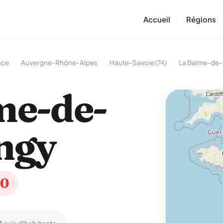
Accueil
Régions
nce
›
Auvergne-Rhône-Alpes
›
Haute-Savoie (74)
›
La Balme-de-S
me-de-
ingy
30