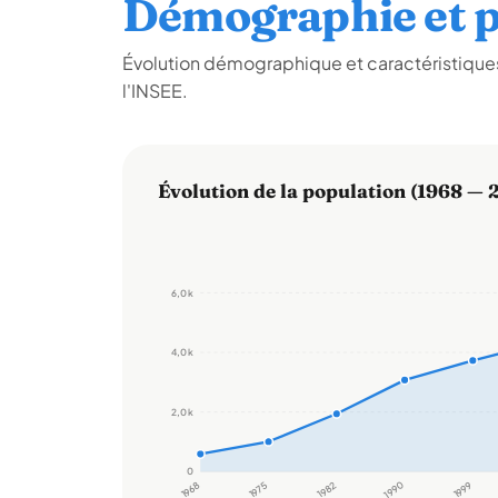
Démographie et p
Évolution démographique et caractéristiques
l'INSEE.
Évolution de la population (1968 — 
6,0 k
4,0 k
2,0 k
0
1968
1975
1982
1990
1999