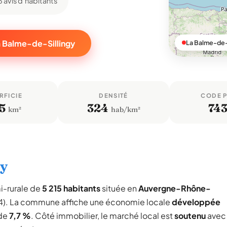
3 avis d'habitants
a Balme-de-Sillingy
La Balme-de-
RFICIE
DENSITÉ
CODE 
5
324
74
km²
hab/km²
gy
-rurale de
5 215 habitants
située en
Auvergne-Rhône-
74). La commune affiche une économie locale
développée
 de
7,7 %
. Côté immobilier, le marché local est
soutenu
avec