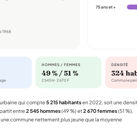
75 ans et +
s 1968
HOMMES / FEMMES
DENSITÉ
49 % / 51 %
324 ha
nage
2 545 H · 2 670 F
Commune péri
urbaine qui compte
5 215 habitants
en 2022, soit une densi
partit entre
2 545 hommes
(49 %) et
2 670 femmes
(51 %),
ait une commune nettement plus jeune que la moyenne