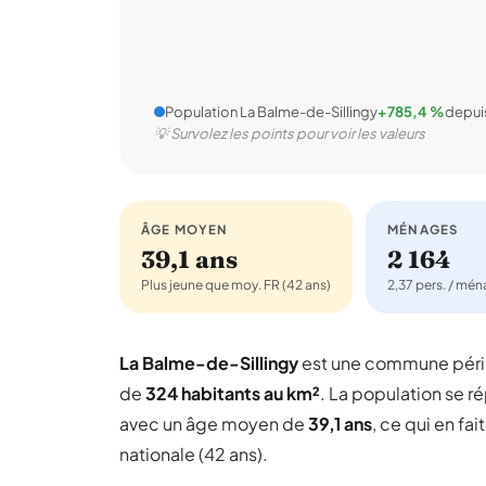
Population La Balme-de-Sillingy
+785,4 %
depui
💡 Survolez les points pour voir les valeurs
ÂGE MOYEN
MÉNAGES
39,1 ans
2 164
Plus jeune que moy. FR (42 ans)
2,37 pers. / mé
La Balme-de-Sillingy
est une commune péri
de
324 habitants au km²
. La population se ré
avec un âge moyen de
39,1 ans
, ce qui en f
nationale (42 ans).