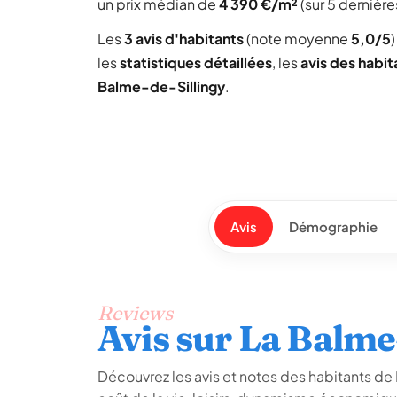
un prix médian de
4 390 €/m²
(sur 5 dernière
Les
3 avis d'habitants
(note moyenne
5,0/5
les
statistiques détaillées
, les
avis des habit
Balme-de-Sillingy
.
Avis
Démographie
Reviews
Avis sur La Balme
Découvrez les avis et notes des habitants de L