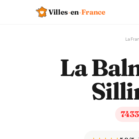
Villes
·
en
·
France
La Fra
La Bal
Sill
743