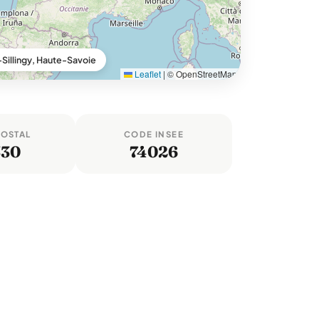
Sillingy, Haute-Savoie
Leaflet
|
© OpenStreetMap
POSTAL
CODE INSEE
330
74026