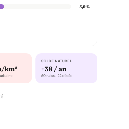
5,9 %
SOLDE NATUREL
b/km²
+38 / an
urbaine
60 naiss. · 22 décès
té