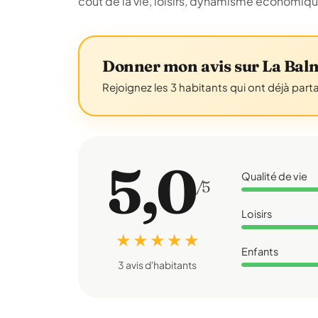
coût de la vie, loisirs, dynamisme économiq
Donner mon avis sur La Balm
Rejoignez les 3 habitants qui ont déjà part
5,0
Qualité de vie
/5
Loisirs
★ ★ ★ ★ ★
Enfants
3 avis d'habitants