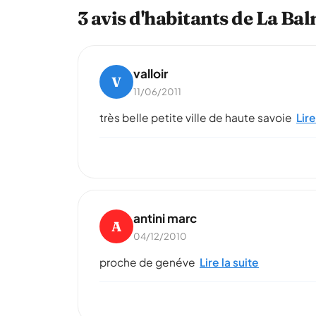
3 avis d'habitants de La Ba
valloir
V
11/06/2011
très belle petite ville de haute savoie
Lire
antini marc
A
04/12/2010
proche de genéve
Lire la suite