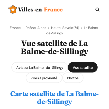
Villes
·
en
·
France
France
›
Rhône-Alpes
›
Haute-Savoie (74)
›
La Balme-
de-Sillingy
Vue satellite de La
Balme-de-Sillingy
Avis sur La Balme-de-Sillingy
Vue satellite
Villes à proximité
Photos
Carte satellite de La Balme-
de-Sillingy