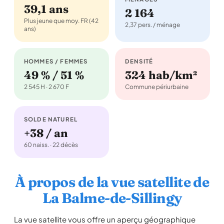
39,1 ans
2 164
Plus jeune que moy. FR (42
2,37 pers. / ménage
ans)
HOMMES / FEMMES
DENSITÉ
49 % / 51 %
324 hab/km²
2 545 H · 2 670 F
Commune périurbaine
SOLDE NATUREL
+38 / an
60 naiss. · 22 décès
À propos de la vue satellite de
La Balme-de-Sillingy
La vue satellite vous offre un aperçu géographique