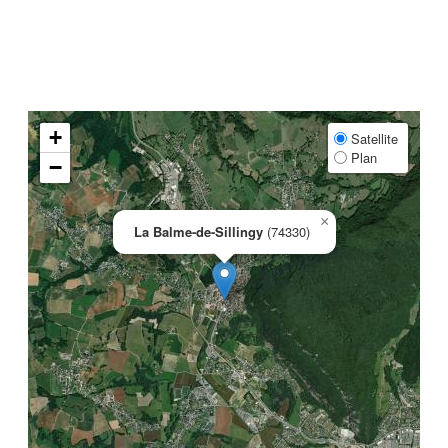
+
Satellite
Plan
−
×
La Balme-de-Sillingy
(74330)