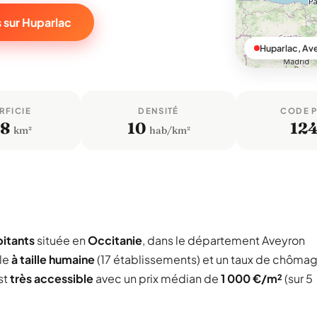
 sur Huparlac
Huparlac, Av
RFICIE
DENSITÉ
CODE 
,8
10
12
km²
hab/km²
bitants
située en
Occitanie
, dans le département Aveyron
le
à taille humaine
(17 établissements) et un taux de chôma
st
très accessible
avec un prix médian de
1 000 €/m²
(sur 5