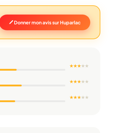
Donner mon avis sur Huparlac
★ ★ ★
★
★
★ ★ ★
★
★
★ ★ ★
★
★