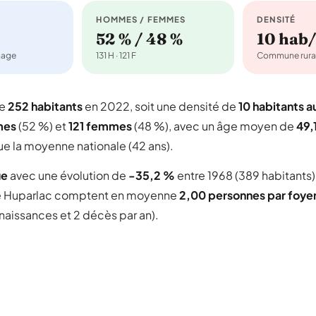
HOMMES / FEMMES
DENSITÉ
52 % / 48 %
10 hab
nage
131 H · 121 F
Commune rura
te
252 habitants
en 2022, soit une densité de
10 habitants a
mes
(52 %) et
121 femmes
(48 %), avec un âge moyen de
49,
ue la moyenne nationale (42 ans).
ue
avec une évolution de
-35,2 %
entre 1968 (389 habitants)
 Huparlac comptent en moyenne
2,00 personnes par foye
 naissances et 2 décès par an).