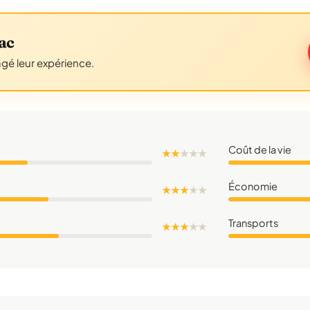
ac
agé leur expérience.
Coût de la vie
★ ★
★
★
★
Économie
★ ★ ★
★
★
Transports
★ ★ ★
★
★