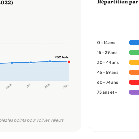
Répartition par
2022)
0 – 14 ans
15 – 29 ans
252 hab.
30 – 44 ans
45 – 59 ans
60 – 74 ans
2006
2011
2016
2022
75 ans et +
olez les points pour voir les valeurs