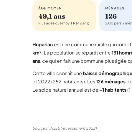
ÂGE MOYEN
MÉNAGES
49,1 ans
126
Plus âgée que moy. FR (42 ans)
2,00 pers. / mé
Huparlac
est une commune rurale qui comp
km²
. La population se répartit entre
131 hom
ans
, ce qui en fait une commune plus âgée q
Cette ville connaît une
baisse démographiq
et 2022 (252 habitants). Les
126 ménages
de
Le solde naturel annuel est de
-1 habitants
(1
Sources : INSEE (recensement 2022)