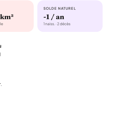
SOLDE NATUREL
/km²
-1 / an
le
1 naiss. · 2 décès
u
1
r
.