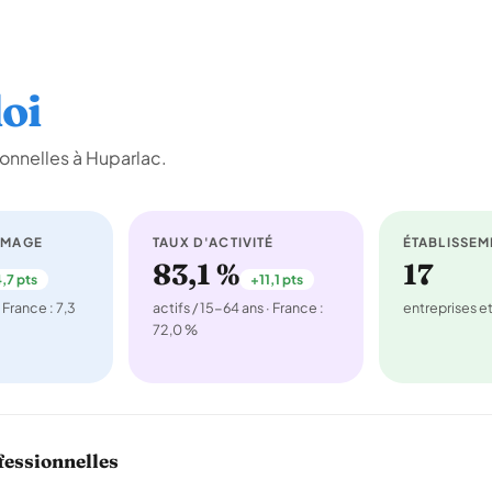
oi
onnelles à Huparlac.
ÔMAGE
TAUX D'ACTIVITÉ
ÉTABLISSEM
83,1 %
17
,7 pts
+11,1 pts
 France : 7,3
actifs / 15-64 ans · France :
entreprises 
72,0 %
fessionnelles