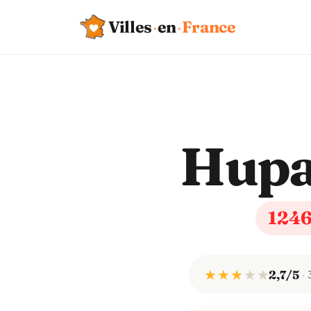
Villes
·
en
·
France
Hupa
124
★ ★ ★
★
★
2,7/5