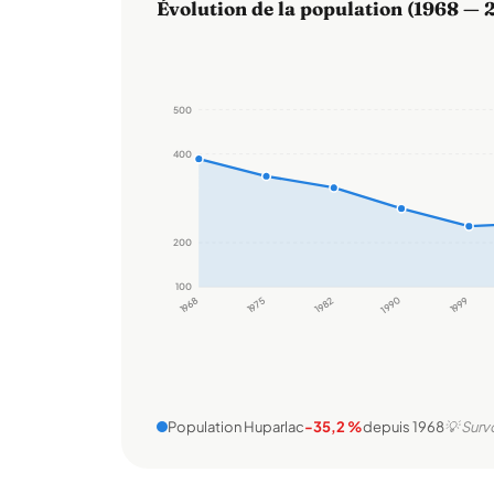
Évolution de la population (1968 — 
500
400
200
100
1968
1975
1982
1990
1999
Population Huparlac
-35,2 %
depuis 1968
💡 Surv