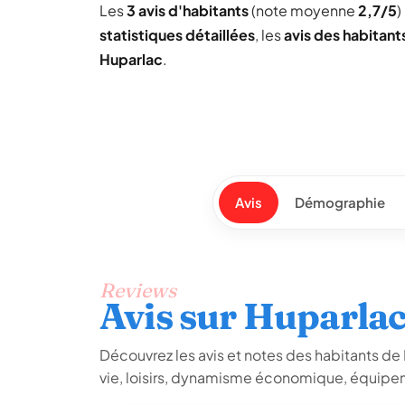
Les
3 avis d'habitants
(note moyenne
2,7/5
)
statistiques détaillées
, les
avis des habitant
Huparlac
.
Avis
Démographie
Reviews
Avis sur Huparla
Découvrez les avis et notes des habitants de H
vie, loisirs, dynamisme économique, équipem