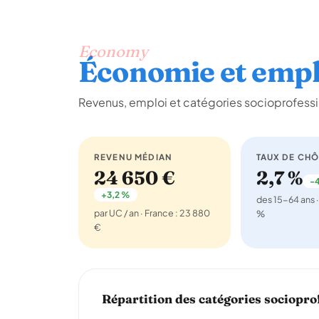
Economy
Économie et empl
Revenus, emploi et catégories socioprofessi
REVENU MÉDIAN
TAUX DE CH
24 650 €
2,7 %
-4
+3,2 %
des 15-64 ans ·
par UC / an · France : 23 880
%
€
Répartition des catégories sociopro