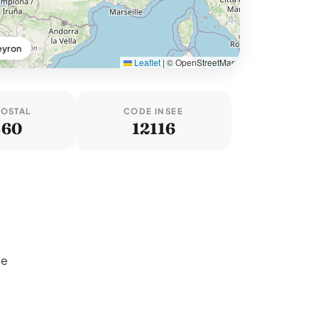
eyron
Leaflet
|
© OpenStreetMap
POSTAL
CODE INSEE
460
12116
ge