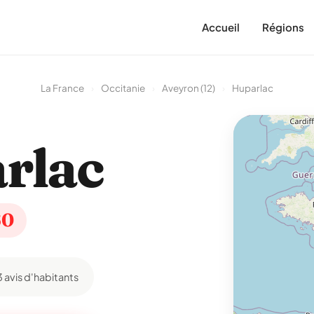
Accueil
Régions
La France
›
Occitanie
›
Aveyron (12)
›
Huparlac
rlac
60
3 avis d'habitants