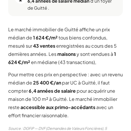
6,4 années de salaire médian
d'un foyer
de Guitté .
Le marché immobilier de Guitté affiche un prix
médian de
1 624 €/m²
tous biens confondus,
mesuré sur
43 ventes
enregistrées au cours des 5
dernières années. Les
maisons
y sont vendues à
1
624 €/m²
en médiane (43 transactions),
Pour mettre ces prix en perspective : avec un revenu
médian de
25 400 €/an
par UC à Guitté, il faut
compter
6,4 années de salaire
pour acquérir une
maison de 100 m² à Guitté. Le marché immobilier
reste
accessible aux primo-accédants
avec un
effort financier raisonnable.
Source : DGFiP — DVF (Demandes de Valeurs Foncières), 5