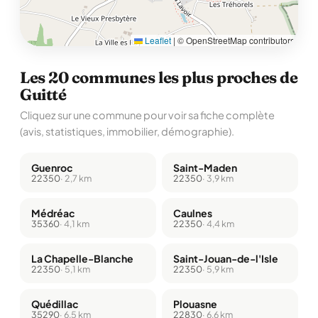
Leaflet
|
© OpenStreetMap contributors
Les 20 communes les plus proches de
Guitté
Cliquez sur une commune pour voir sa fiche complète
(avis, statistiques, immobilier, démographie).
Guenroc
Saint-Maden
22350
· 2,7 km
22350
· 3,9 km
Médréac
Caulnes
35360
· 4,1 km
22350
· 4,4 km
La Chapelle-Blanche
Saint-Jouan-de-l'Isle
22350
· 5,1 km
22350
· 5,9 km
Quédillac
Plouasne
35290
· 6,5 km
22830
· 6,6 km