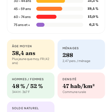
21,5 %
30 – 44 ans
19,4 %
45 – 59 ans
15,0 %
60 – 74 ans
6,2 %
75 ans et +
ÂGE MOYEN
MÉNAGES
38,4 ans
288
Plus jeune que moy. FR (42
2,47 pers. / ménage
ans)
HOMMES / FEMMES
DENSITÉ
48 % / 52 %
47 hab/km²
344 H · 367 F
Commune rurale
SOLDE NATUREL