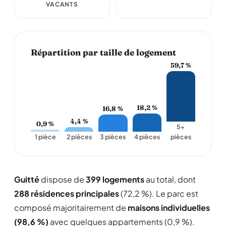
VACANTS
Répartition par taille de logement
59,7 %
18,2 %
16,8 %
4,4 %
0,9 %
5+
1 pièce
2 pièces
3 pièces
4 pièces
pièces
Guitté
dispose de
399 logements
au total, dont
288 résidences principales
(72,2 %). Le parc est
composé majoritairement de
maisons individuelles
(98,6 %)
avec quelques appartements (0,9 %).