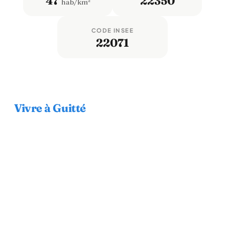
47
22350
hab/km²
CODE INSEE
22071
Vivre à Guitté