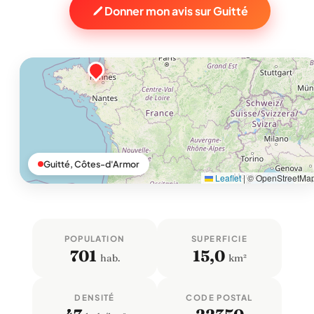
Donner mon avis sur Guitté
Guitté, Côtes-d'Armor
Leaflet
|
© OpenStreetMa
POPULATION
SUPERFICIE
701
15,0
hab.
km²
DENSITÉ
CODE POSTAL