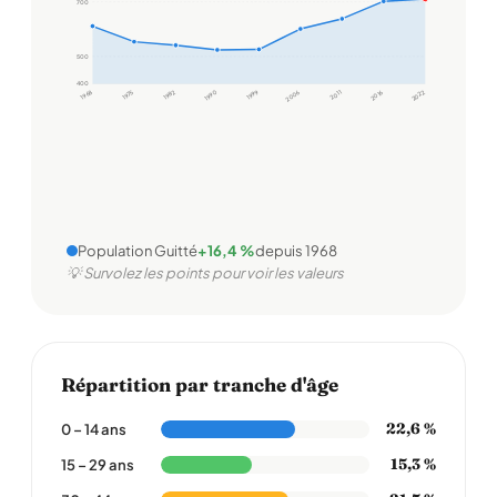
700
500
400
1968
1975
1982
1990
1999
2006
2011
2016
2022
Population Guitté
+16,4 %
depuis 1968
💡 Survolez les points pour voir les valeurs
Répartition par tranche d'âge
22,6 %
0 – 14 ans
15,3 %
15 – 29 ans