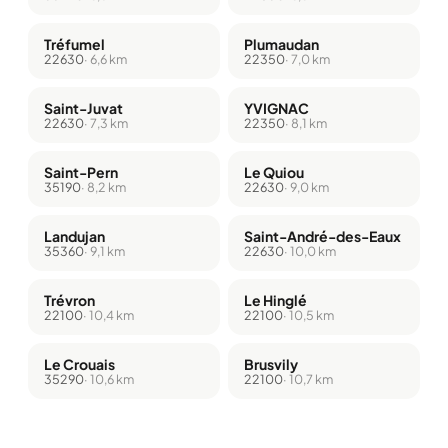
Tréfumel
Plumaudan
22630
· 6,6 km
22350
· 7,0 km
Saint-Juvat
YVIGNAC
22630
· 7,3 km
22350
· 8,1 km
Saint-Pern
Le Quiou
35190
· 8,2 km
22630
· 9,0 km
Landujan
Saint-André-des-Eaux
35360
· 9,1 km
22630
· 10,0 km
Trévron
Le Hinglé
22100
· 10,4 km
22100
· 10,5 km
Le Crouais
Brusvily
35290
· 10,6 km
22100
· 10,7 km