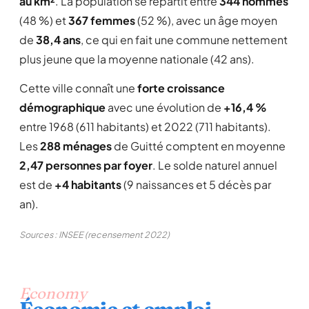
au km²
. La population se répartit entre
344 hommes
(48 %) et
367 femmes
(52 %), avec un âge moyen
de
38,4 ans
, ce qui en fait une commune nettement
plus jeune que la moyenne nationale (42 ans).
Cette ville connaît une
forte croissance
démographique
avec une évolution de
+16,4 %
entre 1968 (611 habitants) et 2022 (711 habitants).
Les
288 ménages
de Guitté comptent en moyenne
2,47 personnes par foyer
. Le solde naturel annuel
est de
+4 habitants
(9 naissances et 5 décès par
an).
Sources : INSEE (recensement 2022)
Economy