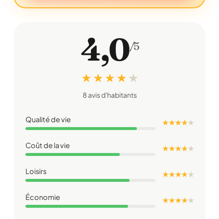
4,0
/5
★ ★ ★ ★
★
8 avis d'habitants
Qualité de vie
★ ★ ★ ★
★
Coût de la vie
★ ★ ★ ★
★
Loisirs
★ ★ ★ ★
★
Économie
★ ★ ★ ★
★