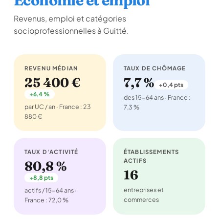
Économie et emploi
Revenus, emploi et catégories
socioprofessionnelles à Guitté.
REVENU MÉDIAN
TAUX DE CHÔMAGE
25 400 €
7,7 %
+0,4 pts
+6,4 %
des 15-64 ans · France :
par UC / an · France : 23
7,3 %
880 €
TAUX D'ACTIVITÉ
ÉTABLISSEMENTS
ACTIFS
80,8 %
16
+8,8 pts
entreprises et
actifs / 15-64 ans ·
commerces
France : 72,0 %