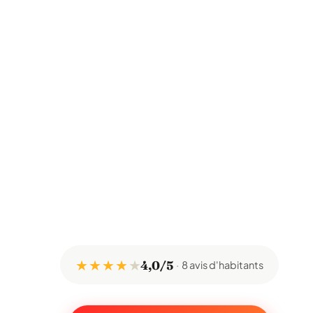
★ ★ ★ ★
★
4,0/5
8 avis d'habitants