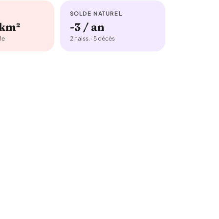
SOLDE NATUREL
/km²
-3 / an
le
2 naiss. · 5 décès