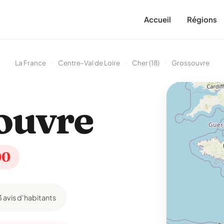
Accueil
Régions
La France
›
Centre-Val de Loire
›
Cher (18)
›
Grossouvre
ouvre
00
3 avis d'habitants