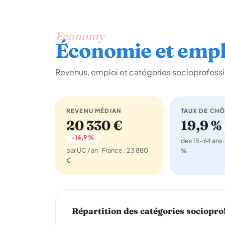
Economy
Économie et empl
Revenus, emploi et catégories socioprofessi
REVENU MÉDIAN
TAUX DE CH
20 330 €
19,9 %
-14,9 %
des 15-64 ans ·
par UC / an · France : 23 880
%
€
Répartition des catégories sociopro