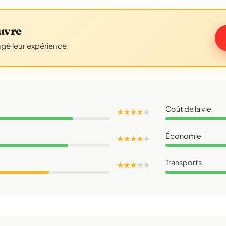
uvre
agé leur expérience.
Coût de la vie
★ ★ ★ ★
★
Économie
★ ★ ★ ★
★
Transports
★ ★ ★
★
★