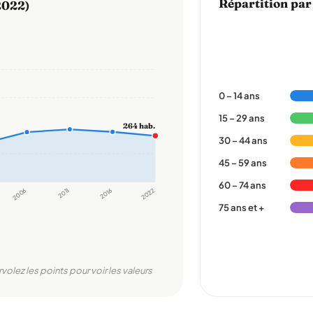
Répartition par
2022)
0 – 14 ans
15 – 29 ans
264 hab.
30 – 44 ans
45 – 59 ans
60 – 74 ans
2006
2011
2016
2022
75 ans et +
rvolez les points pour voir les valeurs