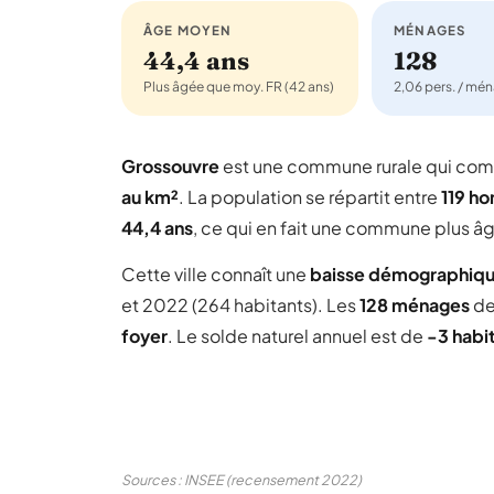
ÂGE MOYEN
MÉNAGES
44,4 ans
128
Plus âgée que moy. FR (42 ans)
2,06 pers. / mé
Grossouvre
est une commune rurale qui co
au km²
. La population se répartit entre
119 h
44,4 ans
, ce qui en fait une commune plus â
Cette ville connaît une
baisse démographiq
et 2022 (264 habitants). Les
128 ménages
de
foyer
. Le solde naturel annuel est de
-3 habi
Sources : INSEE (recensement 2022)