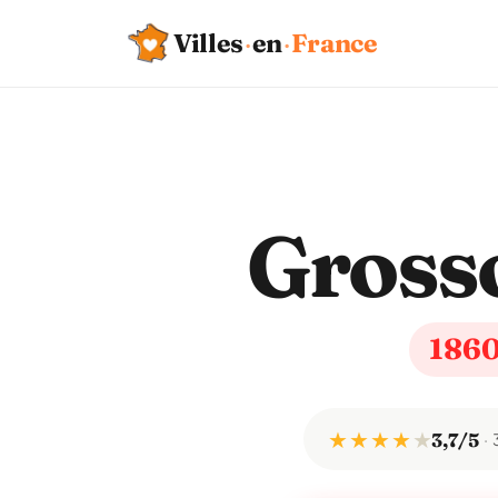
Villes
·
en
·
France
Gross
186
★ ★ ★ ★
★
3,7/5