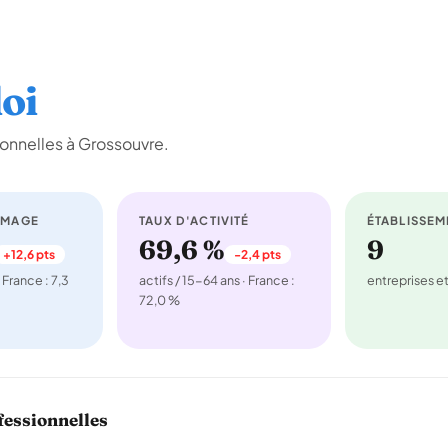
oi
onnelles à Grossouvre.
ÔMAGE
TAUX D'ACTIVITÉ
ÉTABLISSEM
69,6 %
9
+12,6 pts
-2,4 pts
 France : 7,3
actifs / 15-64 ans · France :
entreprises 
72,0 %
fessionnelles