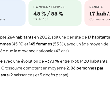
HOMMES / FEMMES
DENSITÉ
45 % / 55 %
17 hab
nage
119 H · 145 F
Commune rura
mpte
264 habitants
en 2022, soit une densité de
17 habitants
ommes
(45 %) et
145 femmes
(55 %), avec un âge moyen de
gée que la moyenne nationale (42 ans).
ue
avec une évolution de
-37,1 %
entre 1968 (420 habitants)
 Grossouvre comptent en moyenne
2,06 personnes par
tants
(2 naissances et 5 décès par an).