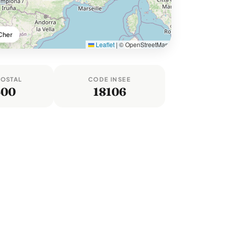
Cher
Leaflet
|
© OpenStreetMap
POSTAL
CODE INSEE
600
18106