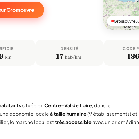
sur Grossouvre
Grossouvre, 
RFICIE
DENSITÉ
CODE 
9
17
18
km²
hab/km²
habitants
située en
Centre-Val de Loire
, dans le
 une économie locale
à taille humaine
(9 établissements) et
ier, le marché local est
très accessible
avec un prix médian