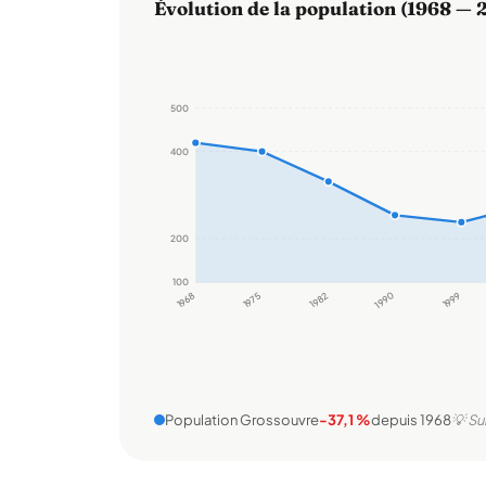
Évolution de la population (1968 — 
500
400
200
100
1968
1975
1982
1990
1999
Population Grossouvre
-37,1 %
depuis 1968
💡 Su