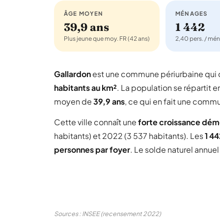
ÂGE MOYEN
MÉNAGES
39,9 ans
1 442
Plus jeune que moy. FR (42 ans)
2,40 pers. / mé
Gallardon
est une commune périurbaine qu
habitants au km²
. La population se répartit e
moyen de
39,9 ans
, ce qui en fait une comm
Cette ville connaît une
forte croissance dé
habitants) et 2022 (3 537 habitants). Les
1 4
personnes par foyer
. Le solde naturel annue
Sources : INSEE (recensement 2022)