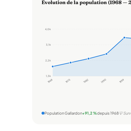
Évolution de la population (1968 — 
4,0 k
3,1 k
2,2 k
1,3 k
1968
1975
1982
1990
1999
Population Gallardon
+91,2 %
depuis 1968
💡 Surv