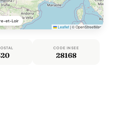
re-et-Loir
Leaflet
|
© OpenStreetMap
POSTAL
CODE INSEE
320
28168