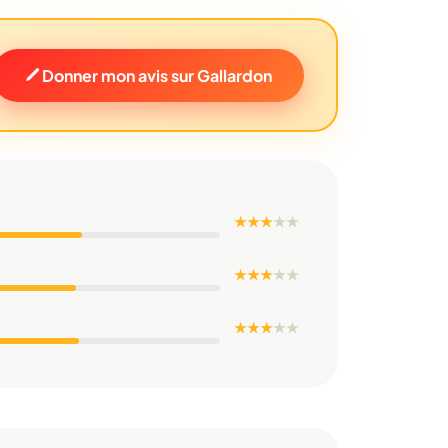
Donner mon avis sur Gallardon
★ ★ ★
★
★
★ ★ ★
★
★
★ ★ ★
★
★