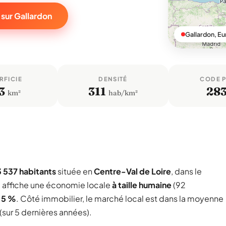
 sur Gallardon
Gallardon, Eu
RFICIE
DENSITÉ
CODE 
3
311
28
km²
hab/km²
3 537 habitants
située en
Centre-Val de Loire
, dans le
 affiche une économie locale
à taille humaine
(92
,5 %
. Côté immobilier, le marché local est dans la moyenne
(sur 5 dernières années).