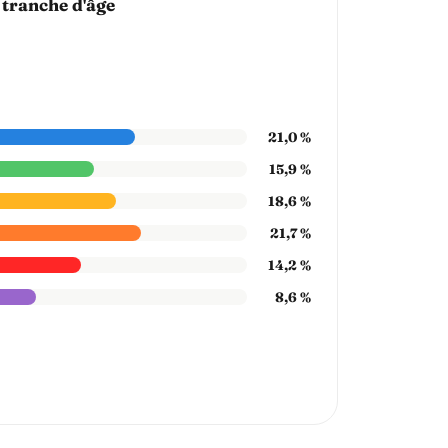
 tranche d'âge
21,0 %
15,9 %
18,6 %
21,7 %
14,2 %
8,6 %