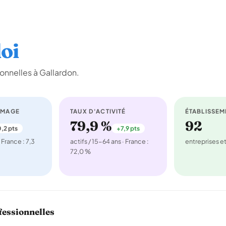
oi
onnelles à Gallardon.
ÔMAGE
TAUX D'ACTIVITÉ
ÉTABLISSEM
79,9 %
92
,2 pts
+7,9 pts
 France : 7,3
actifs / 15-64 ans · France :
entreprises 
72,0 %
fessionnelles