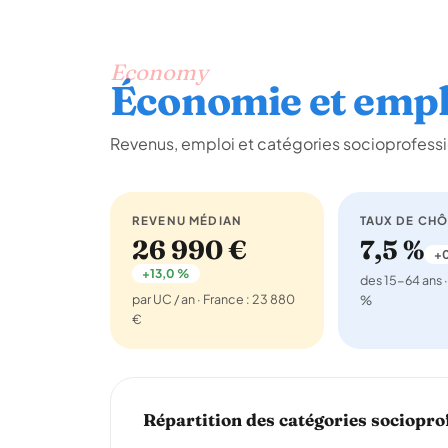
Economy
Économie et empl
Revenus, emploi et catégories socioprofessi
REVENU MÉDIAN
TAUX DE CH
26 990 €
7,5 %
+0
+13,0 %
des 15-64 ans ·
par UC / an · France : 23 880
%
€
Répartition des catégories sociopro