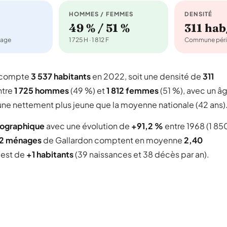
HOMMES / FEMMES
DENSITÉ
49 % / 51 %
311 ha
nage
1 725 H · 1 812 F
Commune péri
i compte
3 537 habitants
en 2022, soit une densité de
311
ntre
1 725 hommes
(49 %) et
1 812 femmes
(51 %), avec un â
une nettement plus jeune que la moyenne nationale (42 ans)
mographique
avec une évolution de
+91,2 %
entre 1968 (1 85
42 ménages
de Gallardon comptent en moyenne
2,40
l est de
+1 habitants
(39 naissances et 38 décès par an).