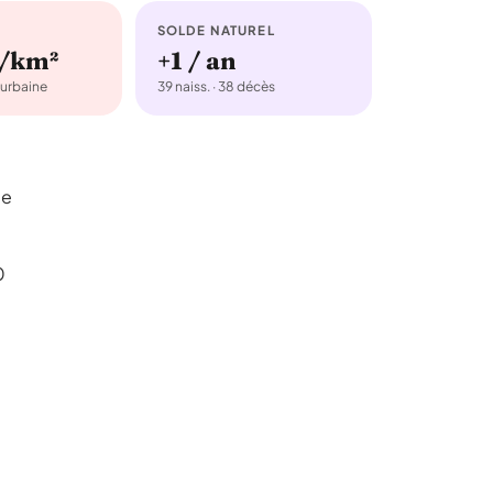
SOLDE NATUREL
b/km²
+1 / an
urbaine
39 naiss. · 38 décès
ge
.
0