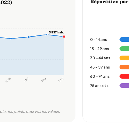
Répartition par
2022)
3 537 hab.
0 – 14 ans
15 – 29 ans
30 – 44 ans
45 – 59 ans
60 – 74 ans
2006
2011
2016
2022
75 ans et +
olez les points pour voir les valeurs