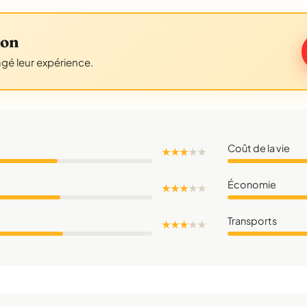
don
agé leur expérience.
Coût de la vie
★ ★ ★
★
★
Économie
★ ★ ★
★
★
Transports
★ ★ ★
★
★