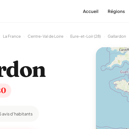
Accueil
Régions
La France
›
Centre-Val de Loire
›
Eure-et-Loir (28)
›
Gallardon
rdon
20
5 avis d'habitants