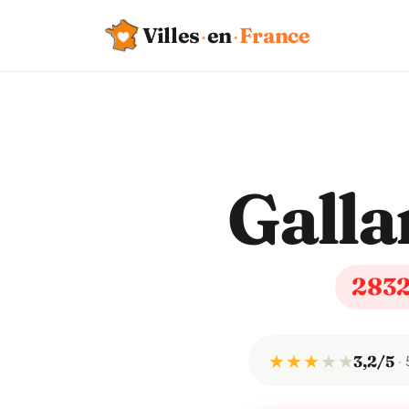
Villes
·
en
·
France
Galla
283
★ ★ ★
★
★
3,2/5