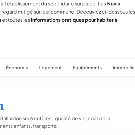
ée à 1 établissement du secondaire sur place. Les
5 avis
un regard mitigé sur leur commune. Découvrez ci-dessous le
s
et toutes les
informations pratiques pour habiter à
Économie
Logement
Équipements
Immobilie
n
llardon sur 6 critères : qualité de vie, coût de la
ents enfants, transports.