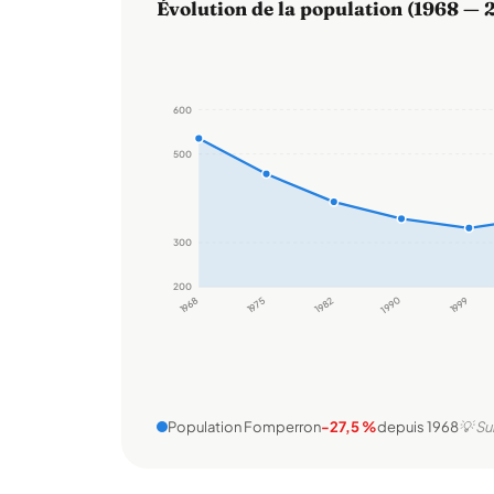
Évolution de la population (1968 — 
600
500
300
200
1968
1975
1982
1990
1999
Population Fomperron
-27,5 %
depuis 1968
💡 Su