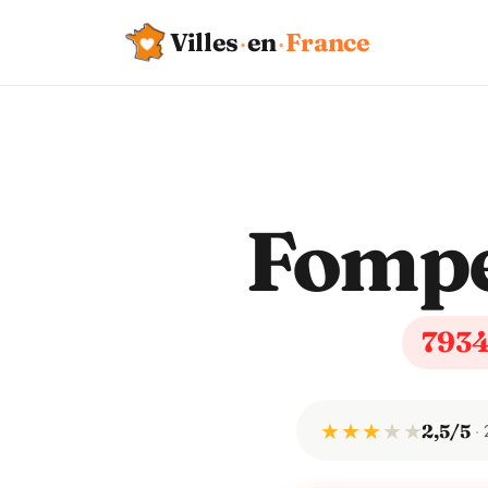
Villes
·
en
·
France
Fomp
793
★ ★ ★
★
★
2,5/5