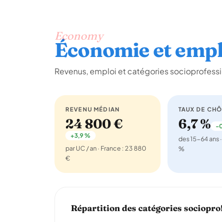
Economy
Économie et empl
Revenus, emploi et catégories socioprofess
REVENU MÉDIAN
TAUX DE CH
24 800 €
6,7 %
-0
+3,9 %
des 15-64 ans ·
par UC / an · France : 23 880
%
€
Répartition des catégories sociopro