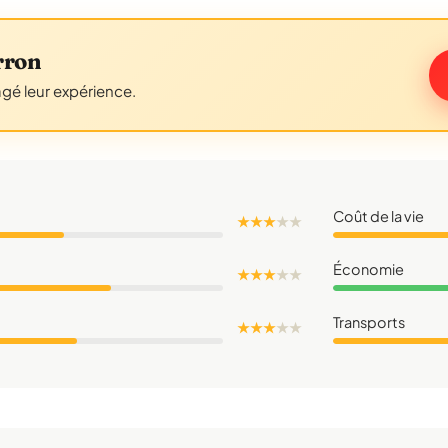
rron
agé leur expérience.
Coût de la vie
★ ★ ★
★
★
Économie
★ ★ ★
★
★
Transports
★ ★ ★
★
★