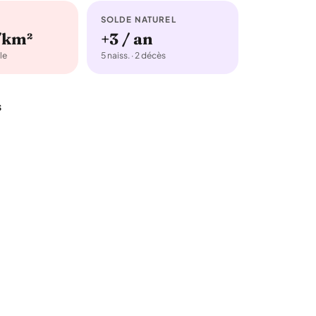
SOLDE NATUREL
/km²
+3 / an
le
5 naiss. · 2 décès
s