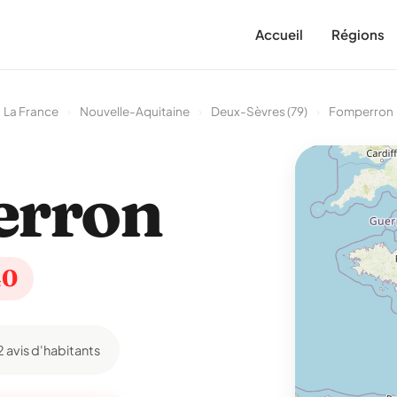
Accueil
Régions
La France
›
Nouvelle-Aquitaine
›
Deux-Sèvres (79)
›
Fomperron
erron
40
2 avis d'habitants