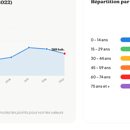
Répartition par
2022)
0 – 14 ans
15 – 29 ans
388 hab.
30 – 44 ans
45 – 59 ans
60 – 74 ans
2006
2011
2016
2022
75 ans et +
rvolez les points pour voir les valeurs