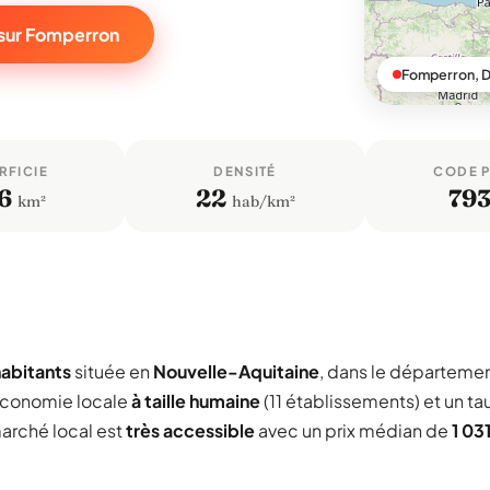
 sur Fomperron
Fomperron, 
RFICIE
DENSITÉ
CODE 
6
22
79
km²
hab/km²
abitants
située en
Nouvelle-Aquitaine
, dans le départeme
économie locale
à taille humaine
(11 établissements) et un ta
marché local est
très accessible
avec un prix médian de
1 03