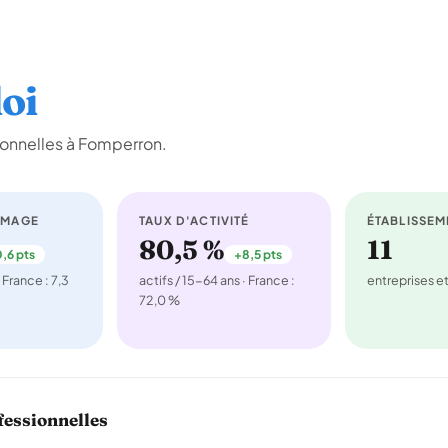
oi
ionnelles à Fomperron.
ÔMAGE
TAUX D'ACTIVITÉ
ÉTABLISSEM
80,5 %
11
,6 pts
+8,5 pts
 France : 7,3
actifs / 15-64 ans · France :
entreprises 
72,0 %
fessionnelles