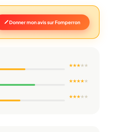
Donner mon avis sur Fomperron
★ ★ ★
★
★
★ ★ ★ ★
★
★ ★ ★
★
★