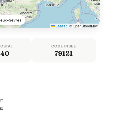
Deux-Sèvres
Leaflet
|
© OpenStreetMap
POSTAL
CODE INSEE
340
79121
nt
ux
1