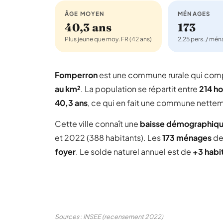
ÂGE MOYEN
MÉNAGES
40,3 ans
173
Plus jeune que moy. FR (42 ans)
2,25 pers. / mé
Fomperron
est une commune rurale qui co
au km²
. La population se répartit entre
214 h
40,3 ans
, ce qui en fait une commune nettem
Cette ville connaît une
baisse démographiq
et 2022 (388 habitants). Les
173 ménages
de
foyer
. Le solde naturel annuel est de
+3 habi
Sources : INSEE (recensement 2022)