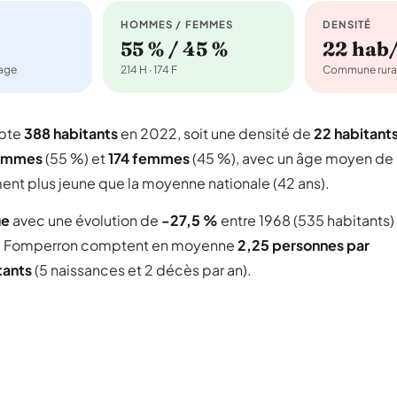
HOMMES / FEMMES
DENSITÉ
55 % / 45 %
22 hab
nage
214 H · 174 F
Commune rura
mpte
388 habitants
en 2022, soit une densité de
22 habitant
ommes
(55 %) et
174 femmes
(45 %), avec un âge moyen de
ent plus jeune que la moyenne nationale (42 ans).
ue
avec une évolution de
-27,5 %
entre 1968 (535 habitants)
 Fomperron comptent en moyenne
2,25 personnes par
tants
(5 naissances et 2 décès par an).