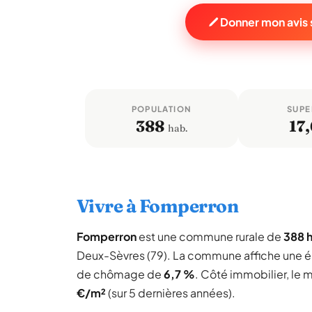
Donner mon avis
POPULATION
SUPE
388
17,
hab.
Vivre à Fomperron
Fomperron
est une commune rurale de
388 h
Deux-Sèvres (79). La commune affiche une 
de chômage de
6,7 %
. Côté immobilier, le 
€/m²
(sur 5 dernières années).