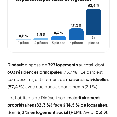
63,4 %
23,2 %
8,3 %
4,6 %
0,5 %
5+
1 pièce
2 pièces
3 pièces
4 pièces
pièces
Dinéault
dispose de
797 logements
au total, dont
603 résidences principales
(75,7 %). Le parc est
composé majoritairement de
maisons individuelles
(97,4 %)
avec quelques appartements (2,1 %).
Les habitants de Dinéault sont
majoritairement
propriétaires (82,3 %)
face à
14,5 % de locataires
,
dont
6,2 % en logement social (HLM)
. Avec
10,6 %