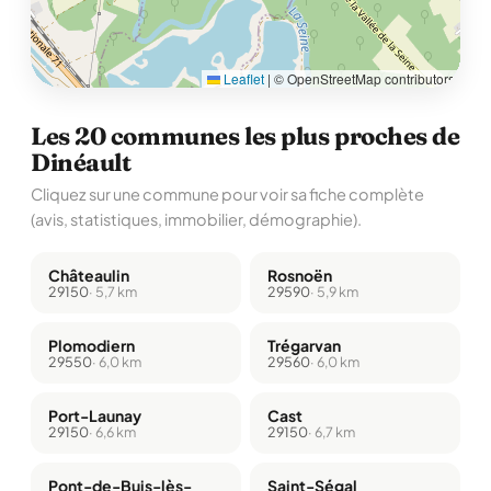
Leaflet
|
© OpenStreetMap contributors
Les 20 communes les plus proches de
Dinéault
Cliquez sur une commune pour voir sa fiche complète
(avis, statistiques, immobilier, démographie).
Châteaulin
Rosnoën
29150
· 5,7 km
29590
· 5,9 km
Plomodiern
Trégarvan
29550
· 6,0 km
29560
· 6,0 km
Port-Launay
Cast
29150
· 6,6 km
29150
· 6,7 km
Pont-de-Buis-lès-
Saint-Ségal