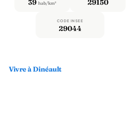
39
29150
hab/km²
CODE INSEE
29044
Vivre à Dinéault