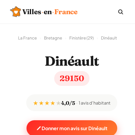
Villes
·
en
·
France
La France
›
Bretagne
›
Finistère (29)
›
Dinéault
Dinéault
29150
★ ★ ★ ★
★
4,0/5
1 avis d'habitant
Donner mon avis sur Dinéault