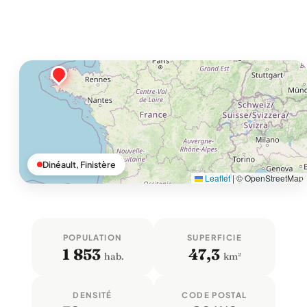
Dinéault, Finistère
Leaflet
|
© OpenStreetMap
POPULATION
SUPERFICIE
1 853
47,3
hab.
km²
DENSITÉ
CODE POSTAL