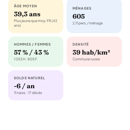
ÂGE MOYEN
MÉNAGES
39,3 ans
605
Plus jeune que moy. FR (42
2,11 pers. / ménage
ans)
HOMMES / FEMMES
DENSITÉ
57 % / 43 %
39 hab/km²
1 053 H · 805 F
Commune rurale
SOLDE NATUREL
-6 / an
11 naiss. · 17 décès