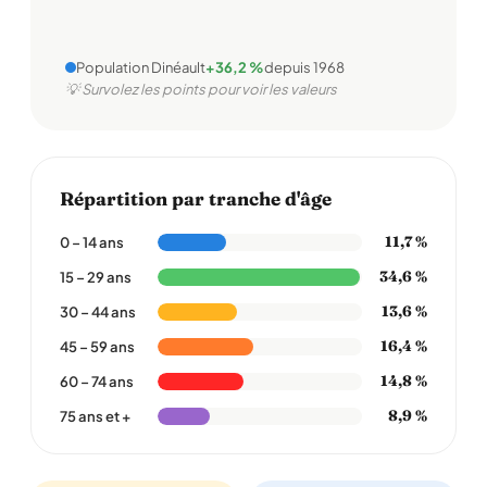
Population Dinéault
+36,2 %
depuis 1968
💡 Survolez les points pour voir les valeurs
Répartition par tranche d'âge
11,7 %
0 – 14 ans
34,6 %
15 – 29 ans
13,6 %
30 – 44 ans
16,4 %
45 – 59 ans
14,8 %
60 – 74 ans
8,9 %
75 ans et +