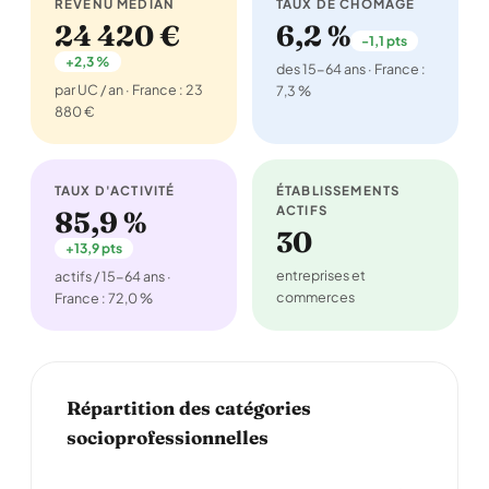
REVENU MÉDIAN
TAUX DE CHÔMAGE
24 420 €
6,2 %
-1,1 pts
+2,3 %
des 15-64 ans · France :
par UC / an · France : 23
7,3 %
880 €
TAUX D'ACTIVITÉ
ÉTABLISSEMENTS
ACTIFS
85,9 %
30
+13,9 pts
entreprises et
actifs / 15-64 ans ·
commerces
France : 72,0 %
Répartition des catégories
socioprofessionnelles