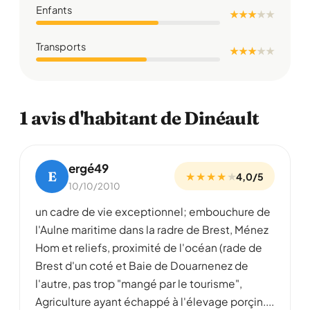
Enfants
★ ★ ★
★
★
Transports
★ ★ ★
★
★
1 avis d'habitant de Dinéault
ergé49
E
★ ★ ★ ★
★
4,0/5
10/10/2010
un cadre de vie exceptionnel; embouchure de
l'Aulne maritime dans la radre de Brest, Ménez
Hom et reliefs, proximité de l'océan (rade de
Brest d'un coté et Baie de Douarnenez de
l'autre, pas trop "mangé par le tourisme",
Agriculture ayant échappé à l'élevage porçin....