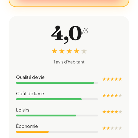
4,0
/5
★ ★ ★ ★
★
1 avis d'habitant
Qualité de vie
★ ★ ★ ★ ★
Coût de la vie
★ ★ ★ ★
★
Loisirs
★ ★ ★ ★
★
Économie
★ ★
★
★
★