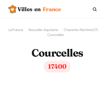
Villes
·
en
·
France
La France
›
Nouvelle-Aquitaine
›
Charente-Maritime (17)
›
Courcelles
Courcelles
17400