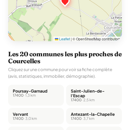
Leaflet
|
© OpenStreetMap contributors
Les 20 communes les plus proches de
Courcelles
Cliquez sur une commune pour voir sa fiche complète
(avis, statistiques, immobilier, démographie).
Poursay-Garnaud
Saint-Julien-de-
17400
· 1,3 km
l'Escap
17400
· 2,5 km
Vervant
Antezant-la-Chapelle
17400
· 3,0 km
17400
· 3,7 km