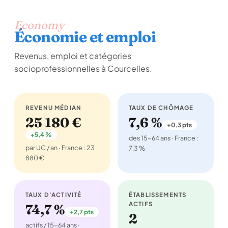
Economy
Économie et emploi
Revenus, emploi et catégories
socioprofessionnelles à Courcelles.
REVENU MÉDIAN
TAUX DE CHÔMAGE
25 180 €
7,6 %
+0,3 pts
+5,4 %
des 15-64 ans · France :
par UC / an · France : 23
7,3 %
880 €
TAUX D'ACTIVITÉ
ÉTABLISSEMENTS
ACTIFS
74,7 %
+2,7 pts
2
actifs / 15-64 ans ·