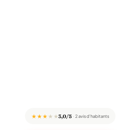
★ ★ ★
★
★
3,0/5
2 avis d'habitants