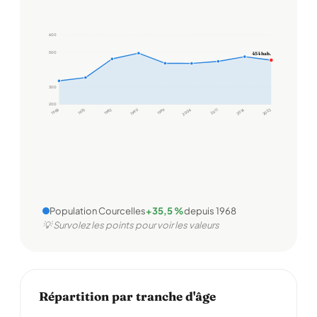
600
500
454 hab.
300
200
1968
1975
1982
1990
1999
2006
2011
2016
2022
Population Courcelles
+35,5 %
depuis 1968
💡 Survolez les points pour voir les valeurs
Répartition par tranche d'âge