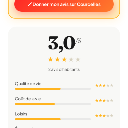
Donner mon avis sur Courcelles
3,0
/5
★ ★ ★
★
★
2 avis d'habitants
Qualité de vie
★ ★ ★
★
★
Coût de la vie
★ ★ ★
★
★
Loisirs
★ ★ ★
★
★