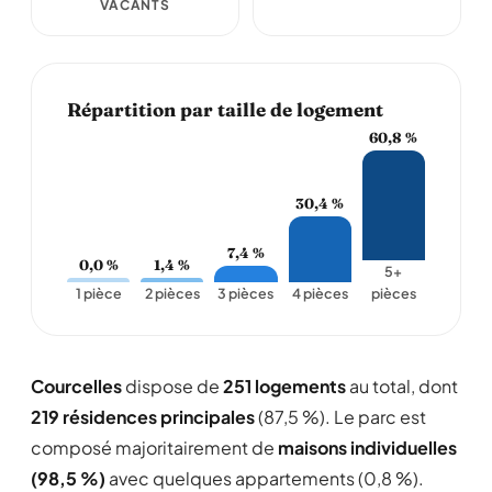
VACANTS
Répartition par taille de logement
60,8 %
30,4 %
7,4 %
0,0 %
1,4 %
5+
1 pièce
2 pièces
3 pièces
4 pièces
pièces
Courcelles
dispose de
251 logements
au total, dont
219 résidences principales
(87,5 %). Le parc est
composé majoritairement de
maisons individuelles
(98,5 %)
avec quelques appartements (0,8 %).