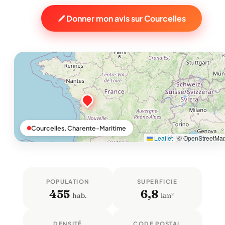
Donner mon avis sur Courcelles
Courcelles, Charente-Maritime
Leaflet
|
© OpenStreetMa
POPULATION
SUPERFICIE
455
6,8
hab.
km²
DENSITÉ
CODE POSTAL