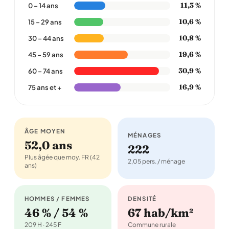
11,3 %
0 – 14 ans
10,6 %
15 – 29 ans
10,8 %
30 – 44 ans
19,6 %
45 – 59 ans
30,9 %
60 – 74 ans
16,9 %
75 ans et +
ÂGE MOYEN
MÉNAGES
52,0 ans
222
Plus âgée que moy. FR (42
2,05 pers. / ménage
ans)
HOMMES / FEMMES
DENSITÉ
46 % / 54 %
67 hab/km²
209 H · 245 F
Commune rurale