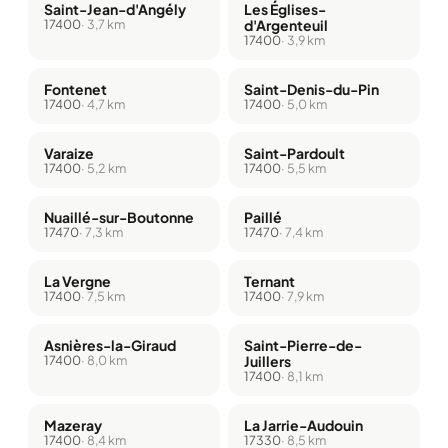
Saint-Jean-d'Angély
Les Églises-
17400
· 3,7 km
d'Argenteuil
17400
· 3,9 km
Fontenet
Saint-Denis-du-Pin
17400
· 4,7 km
17400
· 5,0 km
Varaize
Saint-Pardoult
17400
· 5,2 km
17400
· 5,5 km
Nuaillé-sur-Boutonne
Paillé
17470
· 7,3 km
17470
· 7,4 km
La Vergne
Ternant
17400
· 7,5 km
17400
· 7,9 km
Asnières-la-Giraud
Saint-Pierre-de-
17400
· 8,0 km
Juillers
17400
· 8,1 km
Mazeray
La Jarrie-Audouin
17400
· 8,4 km
17330
· 8,5 km