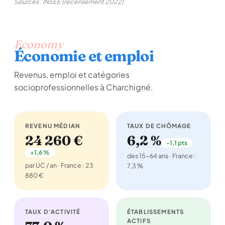
Sources : INSEE (recensement 2022)
Economy
Économie et emploi
Revenus, emploi et catégories
socioprofessionnelles à Charchigné.
REVENU MÉDIAN
TAUX DE CHÔMAGE
24 260 €
6,2 %
-1,1 pts
+1,6 %
des 15-64 ans · France :
par UC / an · France : 23
7,3 %
880 €
TAUX D'ACTIVITÉ
ÉTABLISSEMENTS
ACTIFS