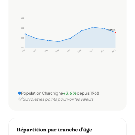
600
500
455 hab.
400
300
1968
1975
1982
1990
1999
2006
2011
2016
2022
Population Charchigné
+3,6 %
depuis 1968
💡 Survolez les points pour voir les valeurs
Répartition par tranche d'âge