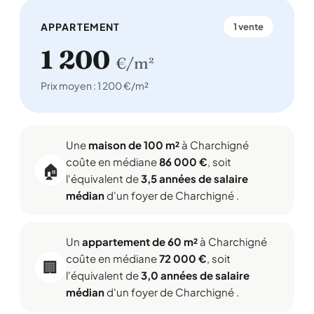
APPARTEMENT
1 vente
1 200
€/m²
Prix moyen : 1 200 €/m²
Une
maison de 100 m²
à Charchigné
coûte en médiane
86 000 €
, soit
🏠
l'équivalent de
3,5 années de salaire
médian
d'un foyer de Charchigné .
Un
appartement de 60 m²
à Charchigné
coûte en médiane
72 000 €
, soit
🏢
l'équivalent de
3,0 années de salaire
médian
d'un foyer de Charchigné .