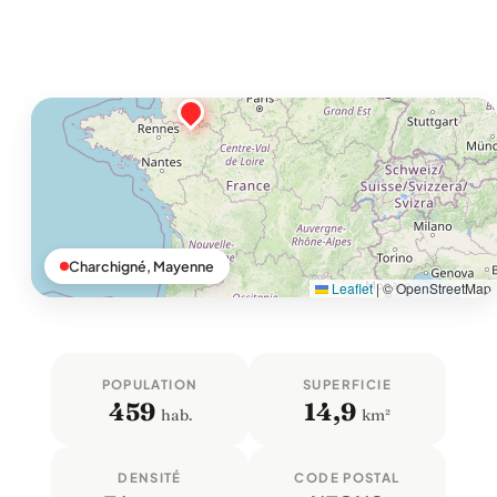
Charchigné, Mayenne
Leaflet
|
© OpenStreetMap
POPULATION
SUPERFICIE
459
14,9
hab.
km²
DENSITÉ
CODE POSTAL