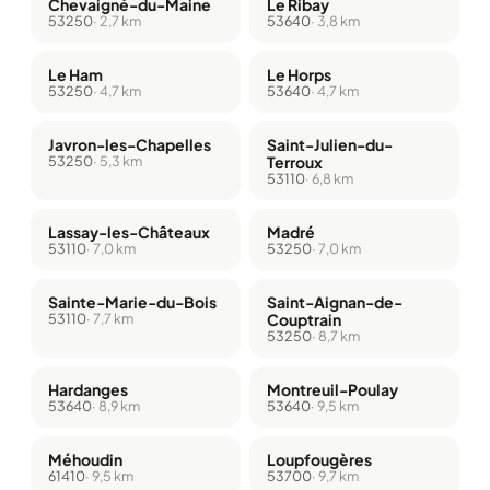
Chevaigné-du-Maine
Le Ribay
53250
· 2,7 km
53640
· 3,8 km
Le Ham
Le Horps
53250
· 4,7 km
53640
· 4,7 km
Javron-les-Chapelles
Saint-Julien-du-
53250
· 5,3 km
Terroux
53110
· 6,8 km
Lassay-les-Châteaux
Madré
53110
· 7,0 km
53250
· 7,0 km
Sainte-Marie-du-Bois
Saint-Aignan-de-
53110
· 7,7 km
Couptrain
53250
· 8,7 km
Hardanges
Montreuil-Poulay
53640
· 8,9 km
53640
· 9,5 km
Méhoudin
Loupfougères
61410
· 9,5 km
53700
· 9,7 km