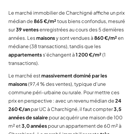
Le marché immobilier de Charchigné affiche un prix
médian de
865 €/m²
tous biens confondus, mesuré
sur
39 ventes
enregistrées au cours des 5 dernières
années. Les
maisons
y sont vendues à
860 €/m²
en
médiane (38 transactions), tandis que les
appartements
s'échangent à
1 200 €/m²
(1
transactions).
Le marché est
massivement dominé par les
maisons
(97,4 % des ventes), typique d'une
commune péri-urbaine ou rurale. Pour mettre ces
prix en perspective : avec un revenu médian de
24
260 €/an
par UC à Charchigné, il faut compter
3,5
années de salaire
pour acquérir une maison de 100
m² et
3,0 années
pour un appartement de 60 m² à