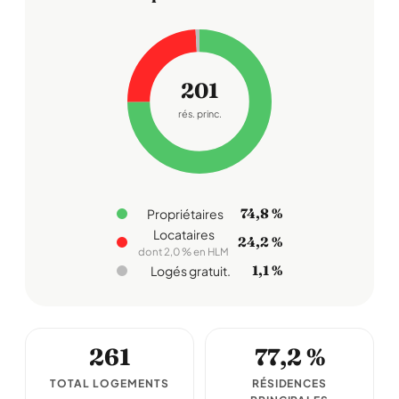
201
rés. princ.
74,8 %
Propriétaires
Locataires
24,2 %
dont 2,0 % en HLM
1,1 %
Logés gratuit.
261
77,2 %
TOTAL LOGEMENTS
RÉSIDENCES