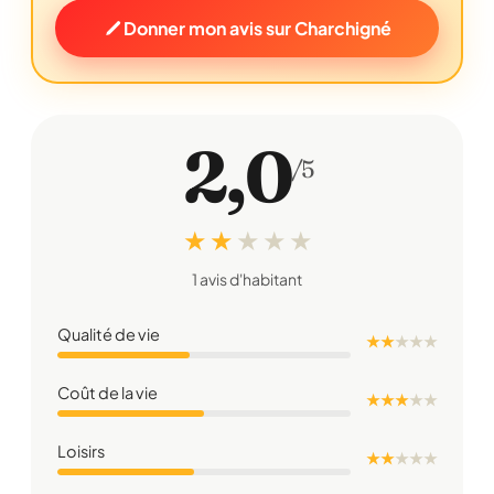
Donner mon avis sur Charchigné
2,0
/5
★ ★
★
★
★
1 avis d'habitant
Qualité de vie
★ ★
★
★
★
Coût de la vie
★ ★ ★
★
★
Loisirs
★ ★
★
★
★