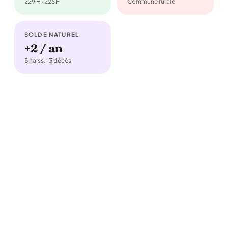
229 H · 226 F
Commune rurale
SOLDE NATUREL
+2 / an
5 naiss. · 3 décès