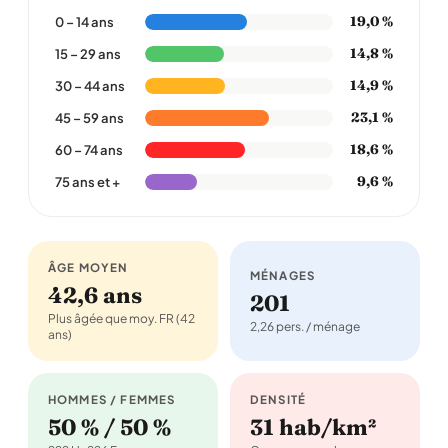
19,0 %
0 – 14 ans
14,8 %
15 – 29 ans
14,9 %
30 – 44 ans
23,1 %
45 – 59 ans
18,6 %
60 – 74 ans
9,6 %
75 ans et +
ÂGE MOYEN
MÉNAGES
42,6 ans
201
Plus âgée que moy. FR (42
2,26 pers. / ménage
ans)
HOMMES / FEMMES
DENSITÉ
50 % / 50 %
31 hab/km²