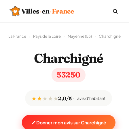
Villes
·
en
·
France
La France
›
Pays de la Loire
›
Mayenne (53)
›
Charchigné
Charchigné
53250
★ ★
★
★
★
2,0/5
1 avis d'habitant
Donner mon avis sur Charchigné