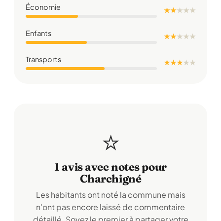
Économie
★ ★
★
★
★
Enfants
★ ★
★
★
★
Transports
★ ★ ★
★
★
⭐
1 avis avec notes pour
Charchigné
Les habitants ont noté la commune mais
n'ont pas encore laissé de commentaire
détaillé. Soyez le premier à partager votre