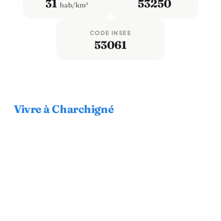
31
53250
hab/km²
CODE INSEE
53061
Vivre à Charchigné