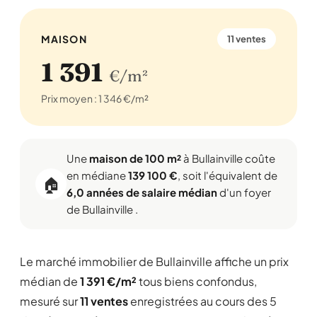
MAISON
11 ventes
1 391
€/m²
Prix moyen : 1 346 €/m²
Une
maison de 100 m²
à Bullainville coûte
en médiane
139 100 €
, soit l'équivalent de
🏠
6,0 années de salaire médian
d'un foyer
de Bullainville .
Le marché immobilier de Bullainville affiche un prix
médian de
1 391 €/m²
tous biens confondus,
mesuré sur
11 ventes
enregistrées au cours des 5