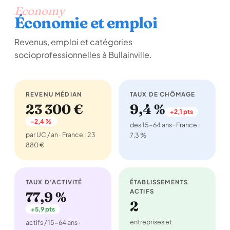
Economy
Économie et emploi
Revenus, emploi et catégories
socioprofessionnelles à Bullainville.
REVENU MÉDIAN
TAUX DE CHÔMAGE
23 300 €
9,4 %
+2,1 pts
-2,4 %
des 15-64 ans · France :
par UC / an · France : 23
7,3 %
880 €
TAUX D'ACTIVITÉ
ÉTABLISSEMENTS
ACTIFS
77,9 %
2
+5,9 pts
entreprises et
actifs / 15-64 ans ·