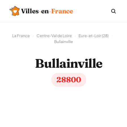
Villes
·
en
·
France
La France
›
Centre-Val de Loire
›
Eure-et-Loir (28)
›
Bullainville
Bullainville
28800