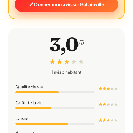
Donner mon avis sur Bullainville
3,0
/5
★ ★ ★
★
★
1 avis d'habitant
Qualité de vie
★ ★ ★
★
★
Coût de la vie
★ ★
★
★
★
Loisirs
★ ★ ★
★
★