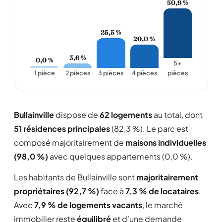
50,9 %
25,5 %
20,0 %
3,6 %
0,0 %
5+
1 pièce
2 pièces
3 pièces
4 pièces
pièces
Bullainville
dispose de
62 logements
au total, dont
51 résidences principales
(82,3 %). Le parc est
composé majoritairement de
maisons individuelles
(98,0 %)
avec quelques appartements (0,0 %).
Les habitants de Bullainville sont
majoritairement
propriétaires (92,7 %)
face à
7,3 % de locataires
.
Avec
7,9 % de logements vacants
, le marché
immobilier reste
équilibré
et d'une demande