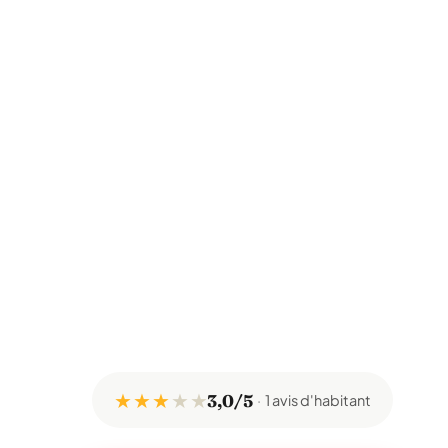
★ ★ ★
★
★
3,0/5
1 avis d'habitant