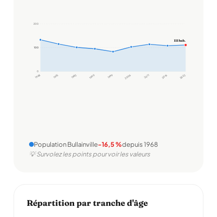
200
111 hab.
100
100
0
1968
1975
1982
1990
1999
2006
2011
2016
2022
Population Bullainville
-16,5 %
depuis 1968
💡 Survolez les points pour voir les valeurs
Répartition par tranche d'âge