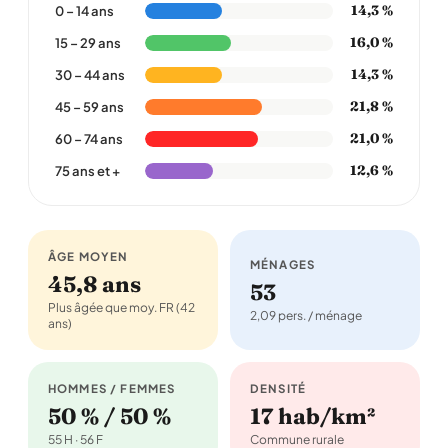
14,3 %
0 – 14 ans
16,0 %
15 – 29 ans
14,3 %
30 – 44 ans
21,8 %
45 – 59 ans
21,0 %
60 – 74 ans
12,6 %
75 ans et +
ÂGE MOYEN
MÉNAGES
45,8 ans
53
Plus âgée que moy. FR (42
2,09 pers. / ménage
ans)
HOMMES / FEMMES
DENSITÉ
50 % / 50 %
17 hab/km²
55 H · 56 F
Commune rurale