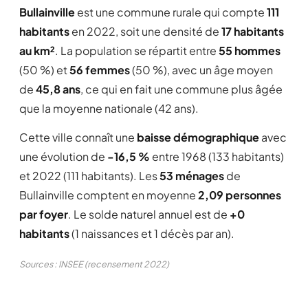
Bullainville
est une commune rurale qui compte
111
habitants
en 2022, soit une densité de
17 habitants
au km²
. La population se répartit entre
55 hommes
(50 %) et
56 femmes
(50 %), avec un âge moyen
de
45,8 ans
, ce qui en fait une commune plus âgée
que la moyenne nationale (42 ans).
Cette ville connaît une
baisse démographique
avec
une évolution de
-16,5 %
entre 1968 (133 habitants)
et 2022 (111 habitants). Les
53 ménages
de
Bullainville comptent en moyenne
2,09 personnes
par foyer
. Le solde naturel annuel est de
+0
habitants
(1 naissances et 1 décès par an).
Sources : INSEE (recensement 2022)