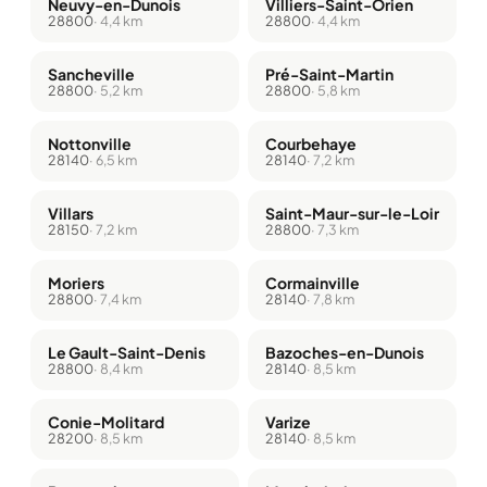
Neuvy-en-Dunois
Villiers-Saint-Orien
28800
· 4,4 km
28800
· 4,4 km
Sancheville
Pré-Saint-Martin
28800
· 5,2 km
28800
· 5,8 km
Nottonville
Courbehaye
28140
· 6,5 km
28140
· 7,2 km
Villars
Saint-Maur-sur-le-Loir
28150
· 7,2 km
28800
· 7,3 km
Moriers
Cormainville
28800
· 7,4 km
28140
· 7,8 km
Le Gault-Saint-Denis
Bazoches-en-Dunois
28800
· 8,4 km
28140
· 8,5 km
Conie-Molitard
Varize
28200
· 8,5 km
28140
· 8,5 km