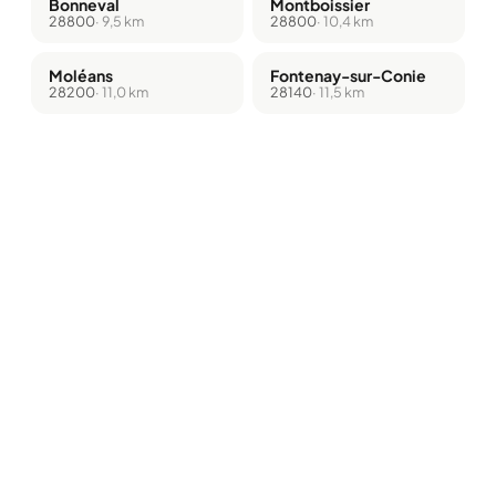
Bonneval
Montboissier
28800
· 9,5 km
28800
· 10,4 km
Moléans
Fontenay-sur-Conie
28200
· 11,0 km
28140
· 11,5 km