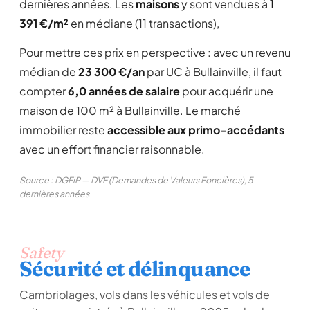
dernières années. Les
maisons
y sont vendues à
1
391 €/m²
en médiane (11 transactions),
Pour mettre ces prix en perspective : avec un revenu
médian de
23 300 €/an
par UC à Bullainville, il faut
compter
6,0 années de salaire
pour acquérir une
maison de 100 m² à Bullainville. Le marché
immobilier reste
accessible aux primo-accédants
avec un effort financier raisonnable.
Source : DGFiP — DVF (Demandes de Valeurs Foncières), 5
dernières années
Safety
Sécurité et délinquance
Cambriolages, vols dans les véhicules et vols de