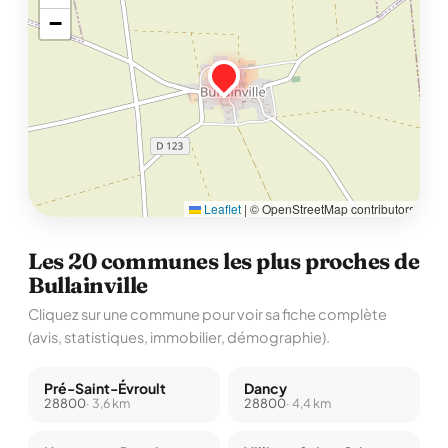
−
Leaflet
|
© OpenStreetMap contributors
Les 20 communes les plus proches de
Bullainville
Cliquez sur une commune pour voir sa fiche complète
(avis, statistiques, immobilier, démographie).
Pré-Saint-Évroult
Dancy
28800
· 3,6 km
28800
· 4,4 km