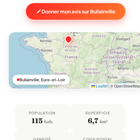
Donner mon avis sur Bullainville
Bullainville, Eure-et-Loir
Leaflet
|
© OpenStreetMa
POPULATION
SUPERFICIE
115
6,7
hab.
km²
DENSITÉ
CODE POSTAL