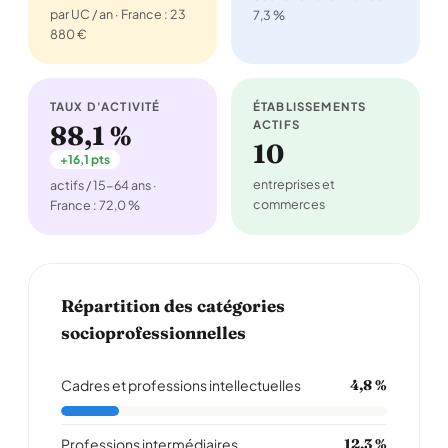
par UC / an · France : 23
7,3 %
880 €
TAUX D'ACTIVITÉ
ÉTABLISSEMENTS
ACTIFS
88,1 %
10
+16,1 pts
entreprises et
actifs / 15-64 ans ·
commerces
France : 72,0 %
Répartition des catégories
socioprofessionnelles
Cadres et professions intellectuelles
4,8 %
Professions intermédiaires
12,3 %