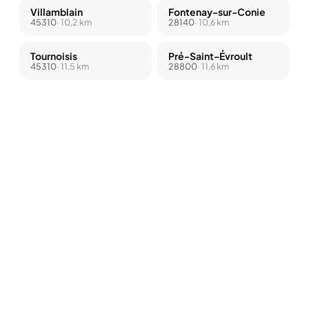
Villamblain
Fontenay-sur-Conie
45310
· 10,2 km
28140
· 10,6 km
Tournoisis
Pré-Saint-Évroult
45310
· 11,5 km
28800
· 11,6 km