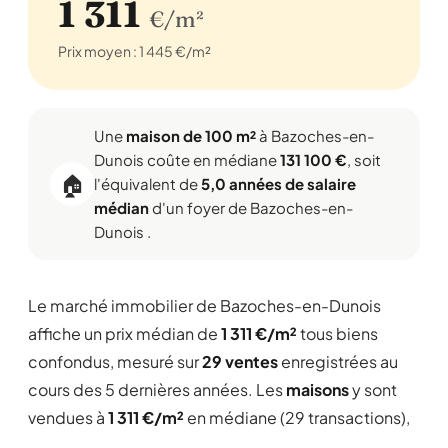
1 311
€/m²
Prix moyen : 1 445 €/m²
Une
maison de 100 m²
à Bazoches-en-
Dunois coûte en médiane
131 100 €
, soit
🏠
l'équivalent de
5,0 années de salaire
médian
d'un foyer de Bazoches-en-
Dunois .
Le marché immobilier de Bazoches-en-Dunois
affiche un prix médian de
1 311 €/m²
tous biens
confondus, mesuré sur
29 ventes
enregistrées au
cours des 5 dernières années. Les
maisons
y sont
vendues à
1 311 €/m²
en médiane (29 transactions),