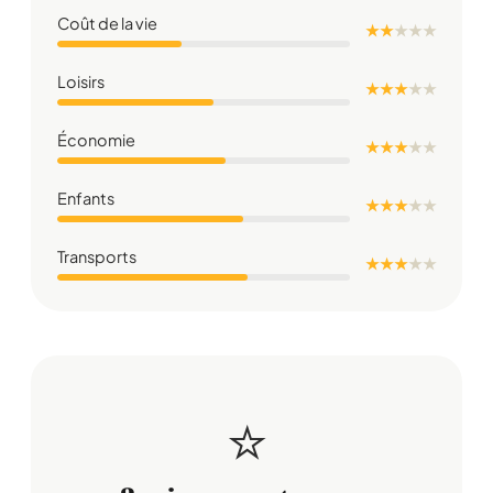
Coût de la vie
★ ★
★
★
★
Loisirs
★ ★ ★
★
★
Économie
★ ★ ★
★
★
Enfants
★ ★ ★
★
★
Transports
★ ★ ★
★
★
⭐