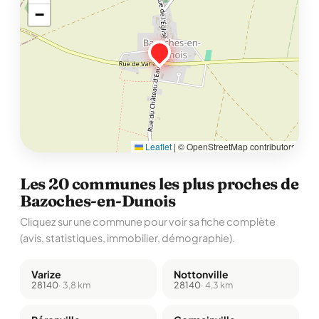
−
Leaflet
|
© OpenStreetMap contributors
Les 20 communes les plus proches de
Bazoches-en-Dunois
Cliquez sur une commune pour voir sa fiche complète
(avis, statistiques, immobilier, démographie).
Varize
Nottonville
28140
· 3,8 km
28140
· 4,3 km