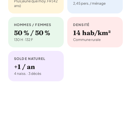
Plus jeune que moy. FR (42
2,45 pers. / ménage
ans)
HOMMES / FEMMES
DENSITÉ
50 % / 50 %
14 hab/km²
130 H · 132 F
Commune rurale
SOLDE NATUREL
+1 / an
4 naiss. · 3 décès