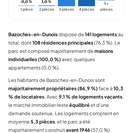
0,0 %
1,0 %
5+
1 pièce
2 pièces
3 pièces
4 pièces
pièces
Bazoches-en-Dunois
dispose de
141 logements
au
total, dont
108 résidences principales
(76,3 %). Le
parc est composé majoritairement de
maisons
individuelles (100,0 %)
avec quelques
appartements (0,0 %).
Les habitants de Bazoches-en-Dunois sont
majoritairement propriétaires (86,9 %)
face à
10,3
% de locataires
. Avec
9,1 % de logements vacants
,
le marché immobilier reste
équilibré
et d'une
demande soutenue. Les logements comptent en
moyenne
5,3 pièces
, et le parc a été
majoritairement construit
avant 1946
(57,0 %).