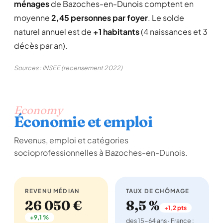
ménages
de Bazoches-en-Dunois comptent en
moyenne
2,45 personnes par foyer
. Le solde
naturel annuel est de
+1 habitants
(4 naissances et 3
décès par an).
Sources : INSEE (recensement 2022)
Economy
Économie et emploi
Revenus, emploi et catégories
socioprofessionnelles à Bazoches-en-Dunois.
REVENU MÉDIAN
TAUX DE CHÔMAGE
26 050 €
8,5 %
+1,2 pts
+9,1 %
des 15-64 ans · France :