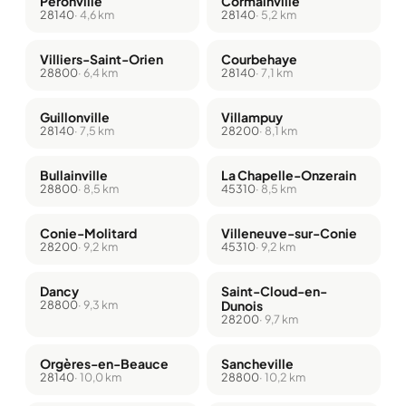
Péronville
Cormainville
28140
· 4,6 km
28140
· 5,2 km
Villiers-Saint-Orien
Courbehaye
28800
· 6,4 km
28140
· 7,1 km
Guillonville
Villampuy
28140
· 7,5 km
28200
· 8,1 km
Bullainville
La Chapelle-Onzerain
28800
· 8,5 km
45310
· 8,5 km
Conie-Molitard
Villeneuve-sur-Conie
28200
· 9,2 km
45310
· 9,2 km
Dancy
Saint-Cloud-en-
28800
· 9,3 km
Dunois
28200
· 9,7 km
Orgères-en-Beauce
Sancheville
28140
· 10,0 km
28800
· 10,2 km