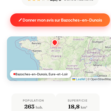
Donner mon avis sur Bazoches-en-Dunois
Bazoches-en-Dunois, Eure-et-Loir
Leaflet
|
© OpenStreetMa
POPULATION
SUPERFICIE
263
18,8
hab.
km²