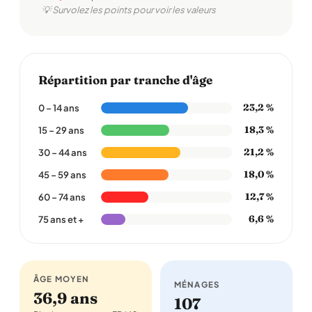
💡 Survolez les points pour voir les valeurs
Répartition par tranche d'âge
23,2 %
0 – 14 ans
18,3 %
15 – 29 ans
21,2 %
30 – 44 ans
18,0 %
45 – 59 ans
12,7 %
60 – 74 ans
6,6 %
75 ans et +
ÂGE MOYEN
MÉNAGES
36,9 ans
107