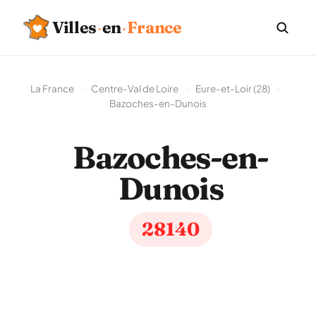
Villes
·
en
·
France
La France
›
Centre-Val de Loire
›
Eure-et-Loir (28)
›
Bazoches-en-Dunois
Bazoches-en-
Dunois
28140