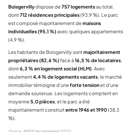
Boisgervilly
dispose de
757 logements
au total,
dont
712 résidences principales
(93,9 %). Le parc
est composé majoritairement de
maisons
individuelles (95,1 %)
avec quelques appartements
(4,9 %).
Les habitants de Boisgervilly sont
majoritairement
propriétaires (82,6 %)
face à
16,5 % de locataires
,
dont
6,3 % en logement social (HLM)
. Avec
seulement
4,4 % de logements vacants
, le marché
immobilier témoigne d'une
forte tension
et d'une
demande soutenue. Les logements comptent en
moyenne
5,0 pièces
, et le parc a été
majoritairement construit
entre 1946 et 1990
(38,3
%).
Source : INSEE (recensement 2022)