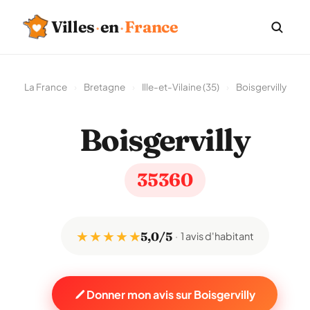
Villes
·
en
·
France
La France
›
Bretagne
›
Ille-et-Vilaine (35)
›
Boisgervilly
Boisgervilly
35360
★ ★ ★ ★ ★
5,0/5
1 avis d'habitant
Donner mon avis sur Boisgervilly