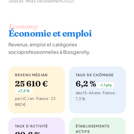
Sources : INSEE (recensement 2022)
Economy
Économie et emploi
Revenus, emploi et catégories
socioprofessionnelles à Boisgervilly.
REVENU MÉDIAN
TAUX DE CHÔMAGE
25 610 €
6,2 %
-1,1 pts
+7,2 %
des 15-64 ans · France :
par UC / an · France : 23
7,3 %
880 €
TAUX D'ACTIVITÉ
ÉTABLISSEMENTS
ACTIFS