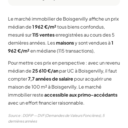
Le marché immobilier de Boisgervilly affiche un prix
médian de
1 962 €/m²
tous biens confondus,
mesuré sur
115 ventes
enregistrées au cours des 5
dernières années. Les
maisons
y sont vendues à
1
962 €/m²
en médiane (115 transactions),
Pour mettre ces prix en perspective : avec un revenu
médian de
25 610 €/an
par UC à Boisgervilly, il faut
compter
7,7 années de salaire
pour acquérir une
maison de 100 m² à Boisgervilly. Le marché
immobilier reste
accessible aux primo-accédants
avec un effort financier raisonnable.
Source : DGFiP — DVF (Demandes de Valeurs Foncières), 5
dernières années