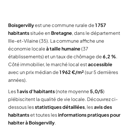
Boisgervilly
est une commune rurale de
1 757
habitants
située en
Bretagne
, dans le département
Ille-et-Vilaine (35). La commune affiche une
économie locale
à taille humaine
(37
établissements) et un taux de chômage de
6,2 %
.
Côté immobilier, le marché local est
accessible
avec un prix médian de
1 962 €/m²
(sur 5 dernières
années).
Les
1 avis d'habitants
(note moyenne
5,0/5
)
plébiscitent la qualité de vie locale. Découvrez ci-
dessous les
statistiques détaillées
, les
avis des
habitants
et toutes les
informations pratiques pour
habiter à Boisgervilly
.