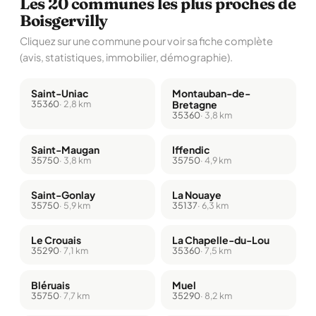
Les 20 communes les plus proches de
Boisgervilly
Cliquez sur une commune pour voir sa fiche complète
(avis, statistiques, immobilier, démographie).
Saint-Uniac
Montauban-de-
35360
· 2,8 km
Bretagne
35360
· 3,8 km
Saint-Maugan
Iffendic
35750
· 3,8 km
35750
· 4,9 km
Saint-Gonlay
La Nouaye
35750
· 5,9 km
35137
· 6,3 km
Le Crouais
La Chapelle-du-Lou
35290
· 7,1 km
35360
· 7,5 km
Bléruais
Muel
35750
· 7,7 km
35290
· 8,2 km