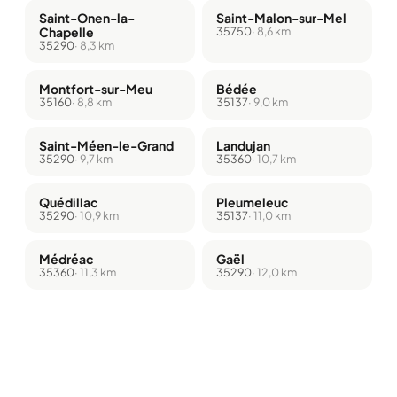
Saint-Onen-la-
Saint-Malon-sur-Mel
Chapelle
35750
· 8,6 km
35290
· 8,3 km
Montfort-sur-Meu
Bédée
35160
· 8,8 km
35137
· 9,0 km
Saint-Méen-le-Grand
Landujan
35290
· 9,7 km
35360
· 10,7 km
Quédillac
Pleumeleuc
35290
· 10,9 km
35137
· 11,0 km
Médréac
Gaël
35360
· 11,3 km
35290
· 12,0 km