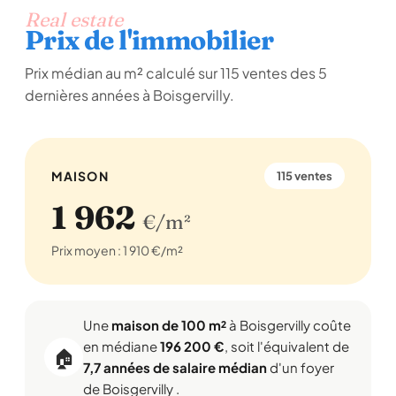
Real estate
Prix de l'immobilier
Prix médian au m² calculé sur 115 ventes des 5
dernières années à Boisgervilly.
MAISON
115 ventes
1 962
€/m²
Prix moyen : 1 910 €/m²
Une
maison de 100 m²
à Boisgervilly coûte
en médiane
196 200 €
, soit l'équivalent de
🏠
7,7 années de salaire médian
d'un foyer
de Boisgervilly .