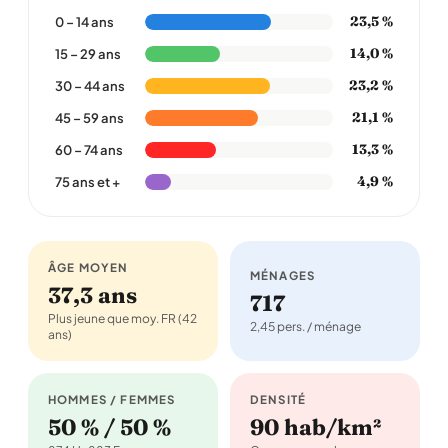
23,5 %
0 – 14 ans
14,0 %
15 – 29 ans
23,2 %
30 – 44 ans
21,1 %
45 – 59 ans
13,3 %
60 – 74 ans
4,9 %
75 ans et +
ÂGE MOYEN
MÉNAGES
37,3 ans
717
Plus jeune que moy. FR (42
2,45 pers. / ménage
ans)
HOMMES / FEMMES
DENSITÉ
50 % / 50 %
90 hab/km²