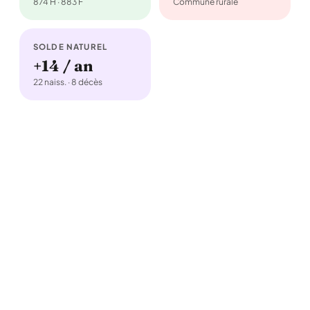
874 H · 883 F
Commune rurale
SOLDE NATUREL
+14 / an
22 naiss. · 8 décès