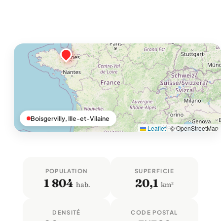
Boisgervilly, Ille-et-Vilaine
Leaflet
|
© OpenStreetMap
POPULATION
SUPERFICIE
1 804
20,1
hab.
km²
DENSITÉ
CODE POSTAL