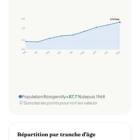
1,9 k
1 757 hab.
1,5 k
1,0 k
600
1968
1975
1982
1990
1999
2006
2011
2016
2022
Population Boisgervilly
+87,7 %
depuis 1968
💡 Survolez les points pour voir les valeurs
Répartition par tranche d'âge