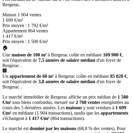
Bergerac.
Maison
1 904 ventes
1 699
€/m²
Prix moyen : 1 792 €/m²
Appartement
864 ventes
1 417
€/m²
Prix moyen : 1 500 €/m²
🏠
Une
maison de 100 m²
à Bergerac coûte en médiane
169 900 €
,
soit l'équivalent de
7,5 années de salaire médian
d'un foyer de
Bergerac .
🏢
Un
appartement de 60 m²
à Bergerac coûte en médiane
85 020 €
,
soit l'équivalent de
3,8 années de salaire médian
d'un foyer de
Bergerac .
Le marché immobilier de Bergerac affiche un prix médian de
1 580
€/m²
tous biens confondus, mesuré sur
2 768 ventes
enregistrées au
cours des 5 dernières années. Les
maisons
y sont vendues à
1 699
€/m²
en médiane (1 904 transactions), tandis que les
appartements
s'échangent à
1 417 €/m²
(864 transactions).
Le marché est
dominé par les maisons
(68,8 % des ventes). Pour