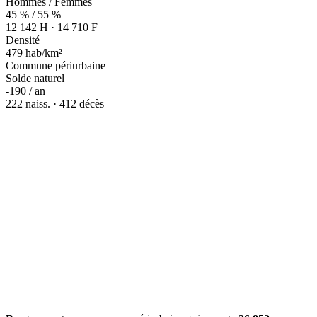
Hommes / Femmes
45 % / 55 %
12 142 H · 14 710 F
Densité
479 hab/km²
Commune périurbaine
Solde naturel
-190 / an
222 naiss. · 412 décès