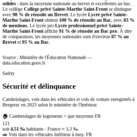
solides
: dans la moyenne nationale au brevet et excellentes au bac.
Le collège
Collège privé Sainte-Marthe Saint-Front
se distingue
avec
98 % de réussite au Brevet
. Le lycée
Lycée privé Sainte-
Marthe Saint-Front
obtient
100 % de réussite au Bac
, avec
83 %
de mentions
. Le lycée pro
Lycée professionnel privé Sainte-
Marthe Saint-Front
affiche
91 % de réussite au Bac pro
. À titre
de comparaison, les moyennes nationales sont d'environ
87 % au
Brevet
et
95 % au Bac
.
Source : Ministère de l'Éducation Nationale —
data.education.gouv.fr
Safety
Sécurité et délinquance
Cambriolages, vols dans les véhicules et vols de voiture enregistrés à
Bergerac en 2025 selon le ministère de l'Intérieur.
🏠
Cambriolages de logements
+ que moyenne FR
121
soit
4,51 ‰
habitants
· France ≈ 3,3 ‰
🚗
Vols dans les véhicules
Inférieur à moy. FR