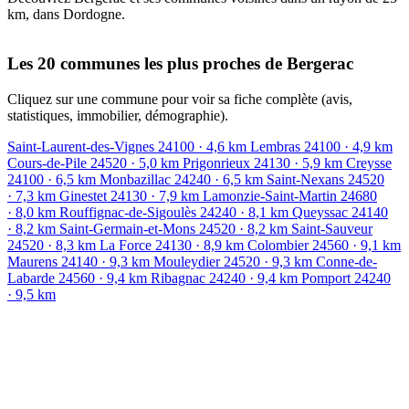
km, dans Dordogne.
Leaflet
|
© OpenStreetMap contributors
+
Les 20 communes les plus proches de Bergerac
−
Cliquez sur une commune pour voir sa fiche complète (avis,
statistiques, immobilier, démographie).
Saint-Laurent-des-Vignes
24100
· 4,6 km
Lembras
24100
· 4,9 km
Cours-de-Pile
24520
· 5,0 km
Prigonrieux
24130
· 5,9 km
Creysse
24100
· 6,5 km
Monbazillac
24240
· 6,5 km
Saint-Nexans
24520
· 7,3 km
Ginestet
24130
· 7,9 km
Lamonzie-Saint-Martin
24680
· 8,0 km
Rouffignac-de-Sigoulès
24240
· 8,1 km
Queyssac
24140
· 8,2 km
Saint-Germain-et-Mons
24520
· 8,2 km
Saint-Sauveur
24520
· 8,3 km
La Force
24130
· 8,9 km
Colombier
24560
· 9,1 km
Maurens
24140
· 9,3 km
Mouleydier
24520
· 9,3 km
Conne-de-
Labarde
24560
· 9,4 km
Ribagnac
24240
· 9,4 km
Pomport
24240
· 9,5 km