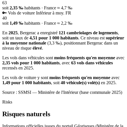
63
soit
2,35 ‰
habitants
· France ≈ 4,7 ‰
🔑
Vols de voiture
Inférieur à moy. FR
40
soit
1,49 ‰
habitants
· France ≈ 2,2 ‰
En
2025
, Bergerac a enregistré
121 cambriolages de logements
,
soit un taux de
4,51 pour 1 000 habitants
. Ce niveau est
supérieur
à la moyenne nationale
(3,3 ‰), positionnant Bergerac dans un
niveau de risque
élevé
.
Les vols dans véhicules sont
moins fréquents qu'en moyenne
avec
2,35 vols pour 1 000 habitants
, avec
63 vols dans véhicules
recensés en 2025.
Les vols de voiture y sont
moins fréquents qu'en moyenne
avec
1,49 pour 1 000 habitants
, soit
40 véhicule(s) volé(s)
en 2025.
Source : SSMSI — Ministère de l'Intérieur (base communale 2025)
Risks
Risques naturels
Informations officielles issues du portail Géorisques (Ministère de la