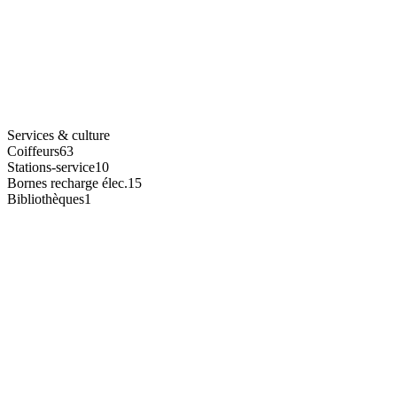
Services & culture
Coiffeurs
63
Stations-service
10
Bornes recharge élec.
15
Bibliothèques
1