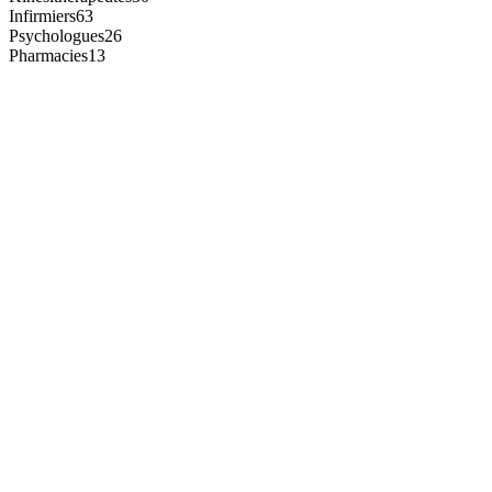
Infirmiers
63
Psychologues
26
Pharmacies
13