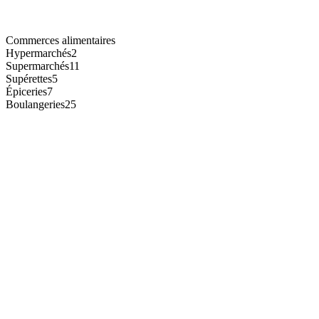
Commerces alimentaires
Hypermarchés
2
Supermarchés
11
Supérettes
5
Épiceries
7
Boulangeries
25