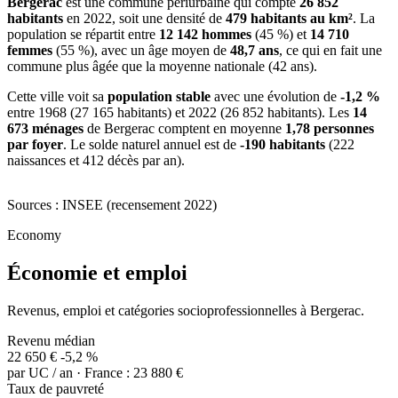
Bergerac
est une commune périurbaine qui compte
26 852
habitants
en 2022, soit une densité de
479 habitants au km²
. La
population se répartit entre
12 142 hommes
(45 %) et
14 710
femmes
(55 %), avec un âge moyen de
48,7 ans
, ce qui en fait une
commune plus âgée que la moyenne nationale (42 ans).
Cette ville voit sa
population stable
avec une évolution de
-1,2 %
entre 1968 (27 165 habitants) et 2022 (26 852 habitants). Les
14
673 ménages
de Bergerac comptent en moyenne
1,78 personnes
par foyer
. Le solde naturel annuel est de
-190 habitants
(222
naissances et 412 décès par an).
Sources : INSEE (recensement 2022)
Economy
Économie et emploi
Revenus, emploi et catégories socioprofessionnelles à Bergerac.
Revenu médian
22 650 €
-5,2 %
par UC / an · France : 23 880 €
Taux de pauvreté