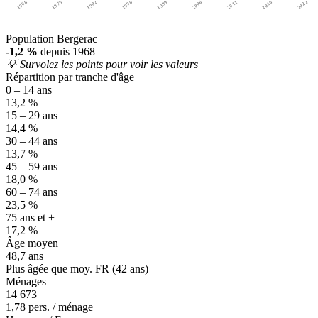
1968
1975
1982
1990
1999
2006
2011
2016
2022
Population Bergerac
-1,2 %
depuis 1968
💡 Survolez les points pour voir les valeurs
Répartition par tranche d'âge
0 – 14 ans
13,2 %
15 – 29 ans
14,4 %
30 – 44 ans
13,7 %
45 – 59 ans
18,0 %
60 – 74 ans
23,5 %
75 ans et +
17,2 %
Âge moyen
48,7 ans
Plus âgée que moy. FR (42 ans)
Ménages
14 673
1,78 pers. / ménage