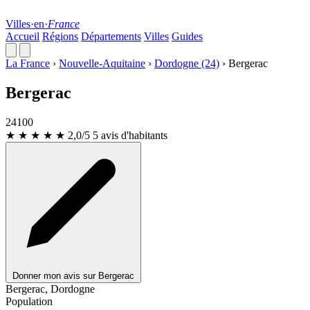
Villes
·
en
·
France
Accueil
Régions
Départements
Villes
Guides
La France
›
Nouvelle-Aquitaine
›
Dordogne (24)
›
Bergerac
Bergerac
24100
★ ★
★
★
★
2,0/5
5 avis d'habitants
Donner mon avis sur Bergerac
Leaflet
|
© OpenStreetMap
Bergerac, Dordogne
Population