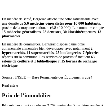
En matière de santé, Bergerac affiche une offre satisfaisante avec
une densité de
5,6 médecins généralistes pour 10 000 habitants
,
proche de la moyenne nationale (6,8 / 10 000). La commune compte
15 médecins généralistes
,
23 dentistes
,
30 kinésithérapeutes
,
13
pharmacies
.
En matière de commerces, Bergerac dispose d'une offre
commerciale alimentaire bien développée, avec notamment
2
hypermarchés
,
11 supermarchés
,
25 boulangeries
,
7 épiceries
répartis sur la commune. Les services de proximité incluent
63
salons de coiffure
et
1 bibliothèque
et
15 bornes de recharge
électrique
.
Source : INSEE — Base Permanente des Équipements 2024
Real estate
Prix de l'immobilier
Prix médian au m² calculé sur 2 768 ventes des 5 dernières années à