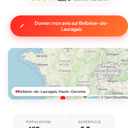
Donner mon avis sur Belbèze-de-
Lauragais
Belbèze-de-Lauragais, Haute-Garonne
Leaflet
|
© OpenStreetMa
POPULATION
SUPERFICIE