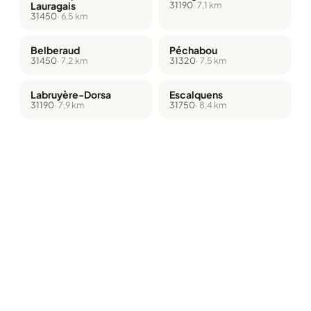
Lauragais
31190
· 7,1 km
31450
· 6,5 km
Belberaud
Péchabou
31450
· 7,2 km
31320
· 7,5 km
Labruyère-Dorsa
Escalquens
31190
· 7,9 km
31750
· 8,4 km