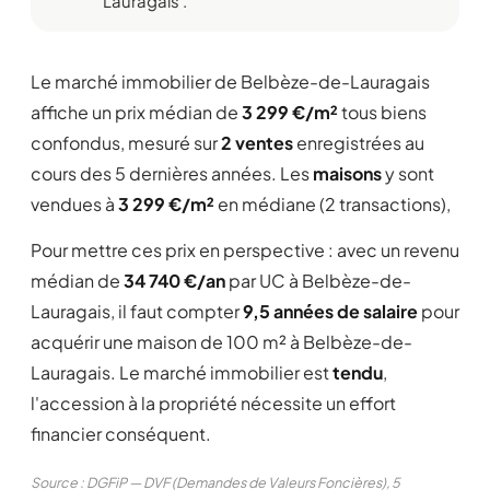
Lauragais .
Le marché immobilier de Belbèze-de-Lauragais
affiche un prix médian de
3 299 €/m²
tous biens
confondus, mesuré sur
2 ventes
enregistrées au
cours des 5 dernières années. Les
maisons
y sont
vendues à
3 299 €/m²
en médiane (2 transactions),
Pour mettre ces prix en perspective : avec un revenu
médian de
34 740 €/an
par UC à Belbèze-de-
Lauragais, il faut compter
9,5 années de salaire
pour
acquérir une maison de 100 m² à Belbèze-de-
Lauragais. Le marché immobilier est
tendu
,
l'accession à la propriété nécessite un effort
financier conséquent.
Source : DGFiP — DVF (Demandes de Valeurs Foncières), 5