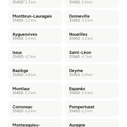
31450
· 2,3 km
31450
· 2,6 km
Montbrun-Lauragais
Donneville
31450
· 3,2 km
31450
· 3,3 km
Ayguesvives
Noueilles
31450
· 3,4 km
31450
· 4,2 km
Issus
Saint-Léon
31450
· 4,7 km
31560
· 4,7 km
Baziège
Deyme
31450
· 4,8 km
31450
· 4,9 km
Montlaur
Espanès
31450
· 5,3 km
31450
· 5,5 km
Corronsac
Pompertuzat
31450
· 6,0 km
31450
· 6,3 km
Montesquieu-
Auragne