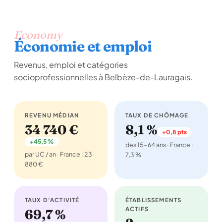
Economy
Économie et emploi
Revenus, emploi et catégories
socioprofessionnelles à Belbèze-de-Lauragais.
REVENU MÉDIAN
TAUX DE CHÔMAGE
34 740 €
8,1 %
+0,8 pts
+45,5 %
des 15-64 ans · France :
par UC / an · France : 23
7,3 %
880 €
TAUX D'ACTIVITÉ
ÉTABLISSEMENTS
ACTIFS
69,7 %