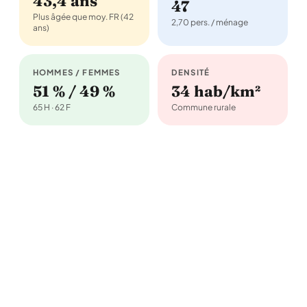
43,4 ans
47
Plus âgée que moy. FR (42
2,70 pers. / ménage
ans)
HOMMES / FEMMES
DENSITÉ
51 % / 49 %
34 hab/km²
65 H · 62 F
Commune rurale