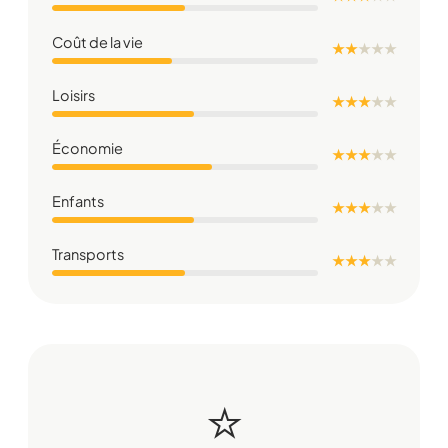
Coût de la vie
★ ★
★
★
★
Loisirs
★ ★ ★
★
★
Économie
★ ★ ★
★
★
Enfants
★ ★ ★
★
★
Transports
★ ★ ★
★
★
⭐