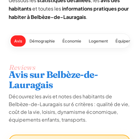
dessous les
statistiques détaillées
, les
avis des
habitants
et toutes les
informations pratiques pour
habiter à Belbèze-de-Lauragais
.
Avis
Démographie
Économie
Logement
Équipement
Reviews
Avis sur Belbèze-de-
Lauragais
Découvrez les avis et notes des habitants de
Belbèze-de-Lauragais sur 6 critères : qualité de vie,
coût de la vie, loisirs, dynamisme économique,
équipements enfants, transports.