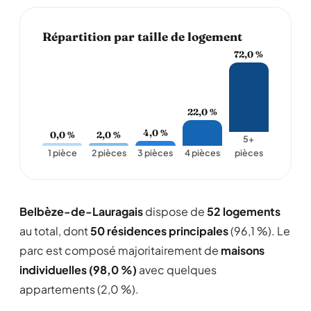
Répartition par taille de logement
72,0 %
22,0 %
4,0 %
0,0 %
2,0 %
5+
1 pièce
2 pièces
3 pièces
4 pièces
pièces
Belbèze-de-Lauragais
dispose de
52 logements
au total, dont
50 résidences principales
(96,1 %). Le
parc est composé majoritairement de
maisons
individuelles (98,0 %)
avec quelques
appartements (2,0 %).