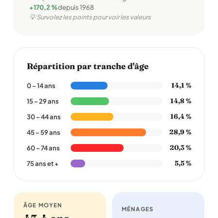
+170,2 %
depuis 1968
💡 Survolez les points pour voir les valeurs
Répartition par tranche d'âge
14,1 %
0 – 14 ans
14,8 %
15 – 29 ans
16,4 %
30 – 44 ans
28,9 %
45 – 59 ans
20,3 %
60 – 74 ans
5,5 %
75 ans et +
ÂGE MOYEN
MÉNAGES