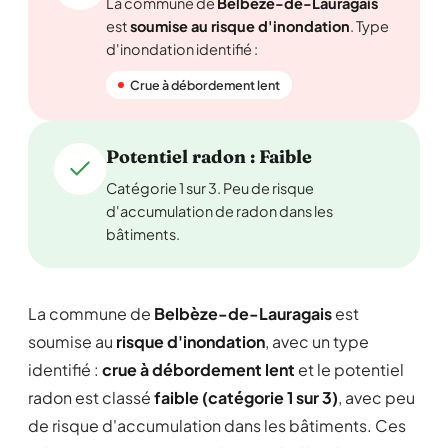
La commune de
Belbèze-de-Lauragais
est
soumise au risque d'inondation
. Type
d'inondation identifié :
Crue à débordement lent
Potentiel radon : Faible
Catégorie 1 sur 3. Peu de risque
d'accumulation de radon dans les
bâtiments.
La commune de
Belbèze-de-Lauragais
est
soumise au
risque d'inondation
, avec un type
identifié :
crue à débordement lent
et le potentiel
radon est classé
faible (catégorie 1 sur 3)
, avec peu
de risque d'accumulation dans les bâtiments. Ces