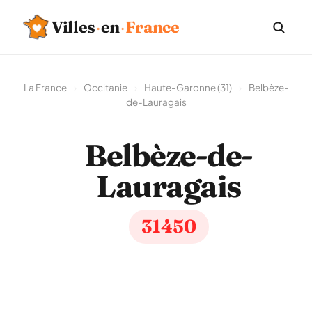
Villes
·
en
·
France
La France
›
Occitanie
›
Haute-Garonne (31)
›
Belbèze-
de-Lauragais
Belbèze-de-
Lauragais
31450