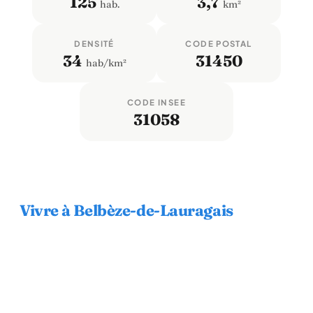
125
3,7
hab.
km²
DENSITÉ
CODE POSTAL
34
31450
hab/km²
CODE INSEE
31058
Vivre à Belbèze-de-Lauragais