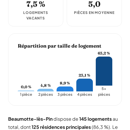
7,5 %
5,0
LOGEMENTS
PIÈCES EN MOYENNE
VACANTS
Répartition par taille de logement
63,2 %
23,1 %
8,9 %
4,8 %
0,0 %
5+
1 pièce
2 pièces
3 pièces
4 pièces
pièces
Beaumotte-lès-Pin
dispose de
145 logements
au
total, dont
125 résidences principales
(86,3 %). Le