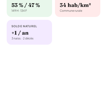
53 % / 47 %
34 hab/km²
149 H · 134 F
Commune rurale
SOLDE NATUREL
+1 / an
3 naiss. · 2 décès