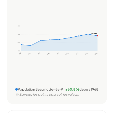
400
283 hab.
300
200
100
1968
1975
1982
1990
1999
2006
2011
2016
2022
Population Beaumotte-lès-Pin
+60,8 %
depuis 1968
💡 Survolez les points pour voir les valeurs