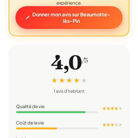
expérience.
Donner mon avis sur Beaumotte-
lès-Pin
4,0
/5
★ ★ ★ ★
★
1 avis d'habitant
Qualité de vie
★ ★ ★ ★
★
Coût de la vie
★ ★ ★
★
★