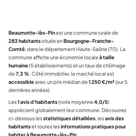
Beaumotte-lès-Pin
est une commune rurale de
283 habitants
située en
Bourgogne-Franche-
Comté
, dans le département Haute-Saône (70). La
commune affiche une économie locale
à taille
humaine
(5 établissements) et un taux de chômage
de
7,3 %
. Côté immobilier, le marché local est
accessible
avec un prix médian de
1 250 €/m²
(sur 5
dernières années).
Les
1 avis d'habitants
(note moyenne
4,0/5
)
apprécient globalement leur commune. Découvrez
ci-dessous les
statistiques détaillées
, les
avis des
habitants
et toutes les
informations pratiques pour
habiter à Beaumotte-lès-Pin
.