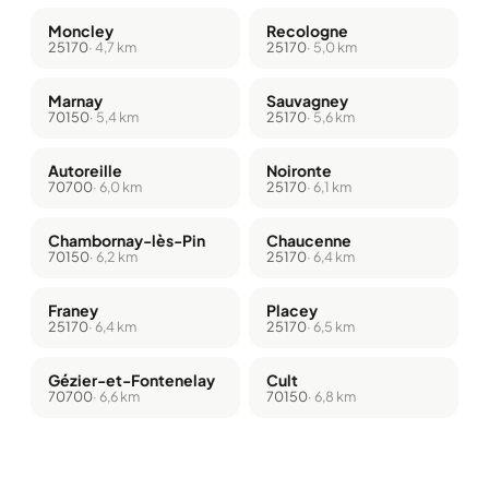
Moncley
Recologne
25170
· 4,7 km
25170
· 5,0 km
Marnay
Sauvagney
70150
· 5,4 km
25170
· 5,6 km
Autoreille
Noironte
70700
· 6,0 km
25170
· 6,1 km
Chambornay-lès-Pin
Chaucenne
70150
· 6,2 km
25170
· 6,4 km
Franey
Placey
25170
· 6,4 km
25170
· 6,5 km
Gézier-et-Fontenelay
Cult
70700
· 6,6 km
70150
· 6,8 km