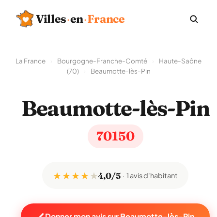
Villes
·
en
·
France
La France
›
Bourgogne-Franche-Comté
›
Haute-Saône
(70)
›
Beaumotte-lès-Pin
Beaumotte-lès-Pin
70150
★ ★ ★ ★
★
4,0/5
1 avis d'habitant
Donner mon avis sur Beaumotte-lès-Pin