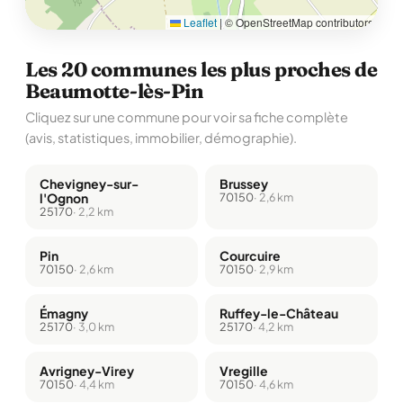
Leaflet
|
© OpenStreetMap contributors
Les 20 communes les plus proches de
Beaumotte-lès-Pin
Cliquez sur une commune pour voir sa fiche complète
(avis, statistiques, immobilier, démographie).
Chevigney-sur-
Brussey
l'Ognon
70150
· 2,6 km
25170
· 2,2 km
Pin
Courcuire
70150
· 2,6 km
70150
· 2,9 km
Émagny
Ruffey-le-Château
25170
· 3,0 km
25170
· 4,2 km
Avrigney-Virey
Vregille
70150
· 4,4 km
70150
· 4,6 km