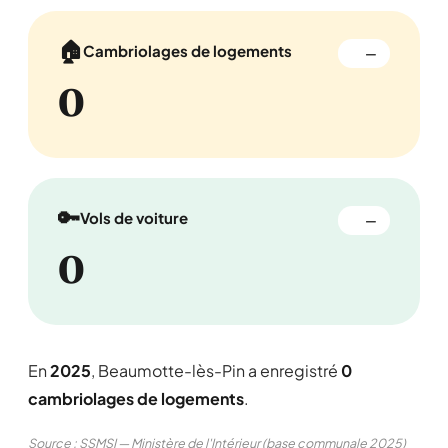
🏠
Cambriolages de logements
—
0
🔑
Vols de voiture
—
0
En
2025
, Beaumotte-lès-Pin a enregistré
0
cambriolages de logements
.
Source : SSMSI — Ministère de l'Intérieur (base communale 2025)