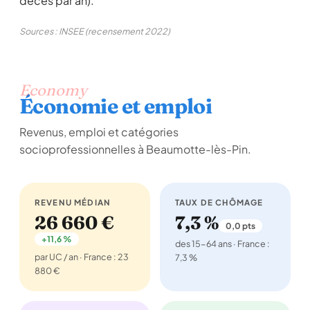
décès par an).
Sources : INSEE (recensement 2022)
Economy
Économie et emploi
Revenus, emploi et catégories
socioprofessionnelles à Beaumotte-lès-Pin.
REVENU MÉDIAN
TAUX DE CHÔMAGE
26 660 €
7,3 %
0,0 pts
+11,6 %
des 15-64 ans · France :
par UC / an · France : 23
7,3 %
880 €