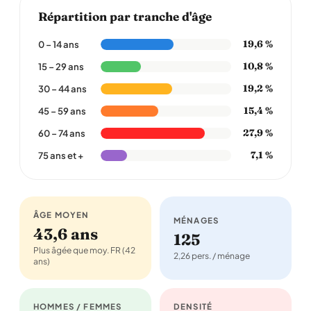
Répartition par tranche d'âge
19,6 %
0 – 14 ans
10,8 %
15 – 29 ans
19,2 %
30 – 44 ans
15,4 %
45 – 59 ans
27,9 %
60 – 74 ans
7,1 %
75 ans et +
ÂGE MOYEN
MÉNAGES
43,6 ans
125
Plus âgée que moy. FR (42
2,26 pers. / ménage
ans)
HOMMES / FEMMES
DENSITÉ