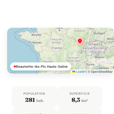
Beaumotte-lès-Pin, Haute-Saône
Leaflet
|
© OpenStreetMap
POPULATION
SUPERFICIE
281
8,3
hab.
km²