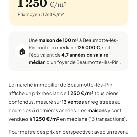
1 250
€/m²
Prix moyen : 1 268 €/m²
Une
maison de 100 m²
à Beaumotte-lès-
Pin coûte en médiane
125 000 €
, soit
🏠
l'équivalent de
4,7 années de salaire
médian
d'un foyer de Beaumotte-lès-Pin .
Le marché immobilier de Beaumotte-lès-Pin
affiche un prix médian de
1 250 €/m²
tous biens
confondus, mesuré sur
13 ventes
enregistrées au
cours des 5 dernières années. Les
maisons
y sont
vendues à
1 250 €/m²
en médiane (13 transactions),
Pour mettre ces prix en perspective : avec un revenu