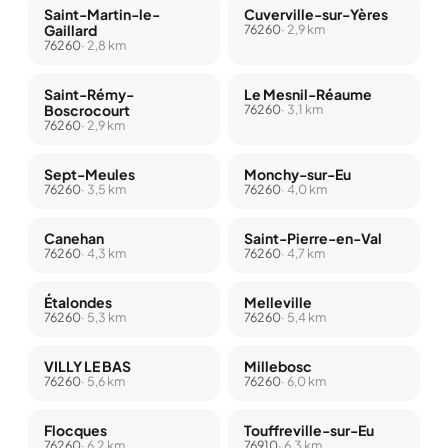
Saint-Martin-le-
Cuverville-sur-Yères
Gaillard
76260
· 2,9 km
76260
· 2,8 km
Saint-Rémy-
Le Mesnil-Réaume
Boscrocourt
76260
· 3,1 km
76260
· 2,9 km
Sept-Meules
Monchy-sur-Eu
76260
· 3,5 km
76260
· 4,0 km
Canehan
Saint-Pierre-en-Val
76260
· 4,3 km
76260
· 4,7 km
Étalondes
Melleville
76260
· 5,3 km
76260
· 5,4 km
VILLY LE BAS
Millebosc
76260
· 5,6 km
76260
· 6,0 km
Flocques
Touffreville-sur-Eu
76260
· 6,2 km
76910
· 6,3 km