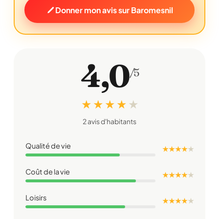
Donner mon avis sur Baromesnil
4,0
/5
★ ★ ★ ★
★
2 avis d'habitants
Qualité de vie
★ ★ ★ ★
★
Coût de la vie
★ ★ ★ ★
★
Loisirs
★ ★ ★ ★
★