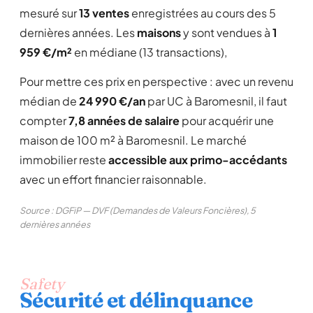
mesuré sur
13 ventes
enregistrées au cours des 5
dernières années. Les
maisons
y sont vendues à
1
959 €/m²
en médiane (13 transactions),
Pour mettre ces prix en perspective : avec un revenu
médian de
24 990 €/an
par UC à Baromesnil, il faut
compter
7,8 années de salaire
pour acquérir une
maison de 100 m² à Baromesnil. Le marché
immobilier reste
accessible aux primo-accédants
avec un effort financier raisonnable.
Source : DGFiP — DVF (Demandes de Valeurs Foncières), 5
dernières années
Safety
Sécurité et délinquance