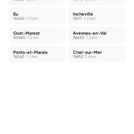
Eu
Incheville
76260
· 7,0 km
76117
· 7,2 km
Oust-Marest
Avesnes-en-Val
80460
· 7,2 km
76630
· 7,3 km
Ponts-et-Marais
Criel-sur-Mer
76260
· 7,3 km
76910
· 7,4 km