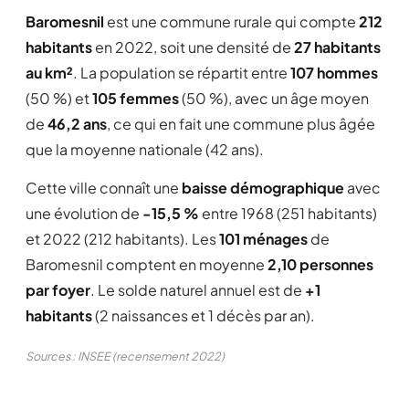
Baromesnil
est une commune rurale qui compte
212
habitants
en 2022, soit une densité de
27 habitants
au km²
. La population se répartit entre
107 hommes
(50 %) et
105 femmes
(50 %), avec un âge moyen
de
46,2 ans
, ce qui en fait une commune plus âgée
que la moyenne nationale (42 ans).
Cette ville connaît une
baisse démographique
avec
une évolution de
-15,5 %
entre 1968 (251 habitants)
et 2022 (212 habitants). Les
101 ménages
de
Baromesnil comptent en moyenne
2,10 personnes
par foyer
. Le solde naturel annuel est de
+1
habitants
(2 naissances et 1 décès par an).
Sources : INSEE (recensement 2022)