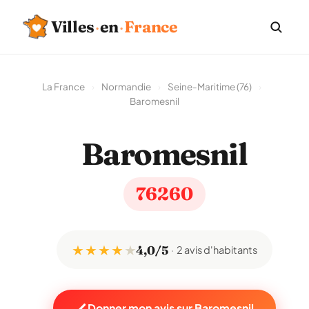
Villes
·
en
·
France
La France
›
Normandie
›
Seine-Maritime (76)
›
Baromesnil
Baromesnil
76260
★ ★ ★ ★
★
4,0/5
2 avis d'habitants
Donner mon avis sur Baromesnil