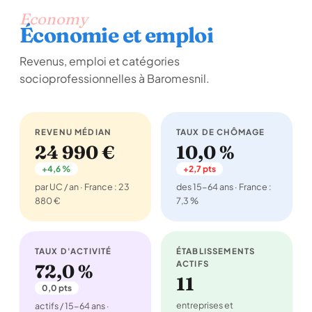
Economy
Économie et emploi
Revenus, emploi et catégories
socioprofessionnelles à Baromesnil.
REVENU MÉDIAN
TAUX DE CHÔMAGE
24 990 €
10,0 %
+4,6 %
+2,7 pts
par UC / an · France : 23
des 15-64 ans · France :
880 €
7,3 %
TAUX D'ACTIVITÉ
ÉTABLISSEMENTS
ACTIFS
72,0 %
11
0,0 pts
entreprises et
actifs / 15-64 ans ·