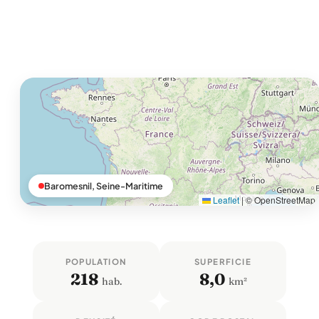
Baromesnil, Seine-Maritime
Leaflet
|
© OpenStreetMap
POPULATION
SUPERFICIE
218
8,0
hab.
km²