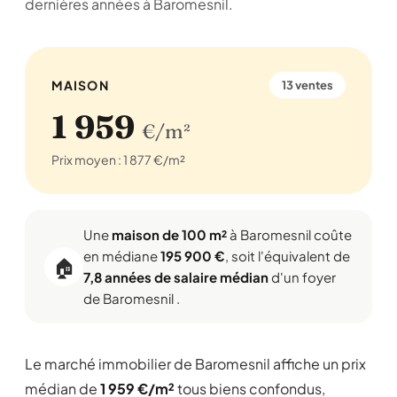
dernières années à Baromesnil.
MAISON
13 ventes
1 959
€/m²
Prix moyen : 1 877 €/m²
Une
maison de 100 m²
à Baromesnil coûte
en médiane
195 900 €
, soit l'équivalent de
🏠
7,8 années de salaire médian
d'un foyer
de Baromesnil .
Le marché immobilier de Baromesnil affiche un prix
médian de
1 959 €/m²
tous biens confondus,