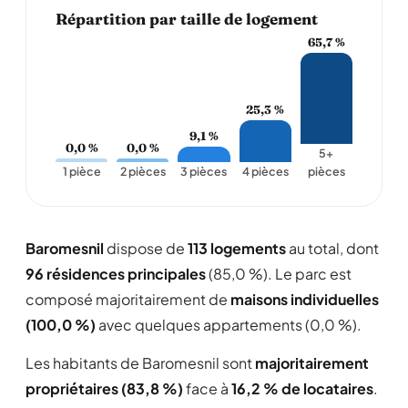
Répartition par taille de logement
65,7 %
25,3 %
9,1 %
0,0 %
0,0 %
5+
1 pièce
2 pièces
3 pièces
4 pièces
pièces
Baromesnil
dispose de
113 logements
au total, dont
96 résidences principales
(85,0 %). Le parc est
composé majoritairement de
maisons individuelles
(100,0 %)
avec quelques appartements (0,0 %).
Les habitants de Baromesnil sont
majoritairement
propriétaires (83,8 %)
face à
16,2 % de locataires
.