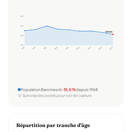
400
300
212 hab.
200
100
1968
1975
1982
1990
1999
2006
2011
2016
2022
Population Baromesnil
-15,5 %
depuis 1968
💡 Survolez les points pour voir les valeurs
Répartition par tranche d'âge