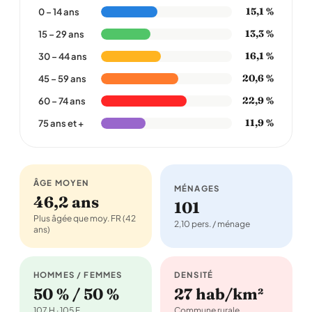
15,1 %
0 – 14 ans
13,3 %
15 – 29 ans
16,1 %
30 – 44 ans
20,6 %
45 – 59 ans
22,9 %
60 – 74 ans
11,9 %
75 ans et +
ÂGE MOYEN
MÉNAGES
46,2 ans
101
Plus âgée que moy. FR (42
2,10 pers. / ménage
ans)
HOMMES / FEMMES
DENSITÉ
50 % / 50 %
27 hab/km²
107 H · 105 F
Commune rurale