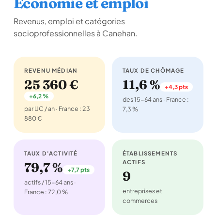
Économie et emploi
Revenus, emploi et catégories
socioprofessionnelles à Canehan.
REVENU MÉDIAN
TAUX DE CHÔMAGE
25 360 €
11,6 %
+4,3 pts
+6,2 %
des 15-64 ans · France :
par UC / an · France : 23
7,3 %
880 €
TAUX D'ACTIVITÉ
ÉTABLISSEMENTS
ACTIFS
79,7 %
+7,7 pts
9
actifs / 15-64 ans ·
entreprises et
France : 72,0 %
commerces