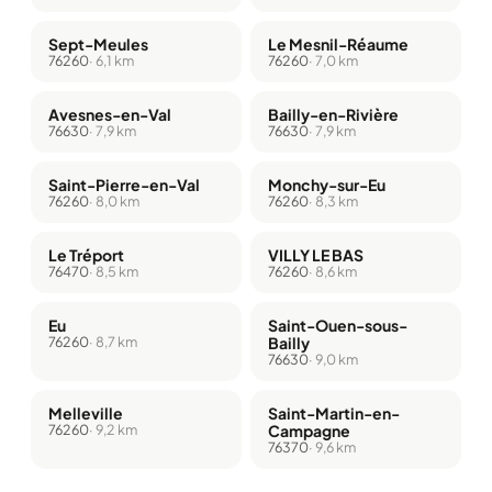
Sept-Meules
Le Mesnil-Réaume
76260
· 6,1 km
76260
· 7,0 km
Avesnes-en-Val
Bailly-en-Rivière
76630
· 7,9 km
76630
· 7,9 km
Saint-Pierre-en-Val
Monchy-sur-Eu
76260
· 8,0 km
76260
· 8,3 km
Le Tréport
VILLY LE BAS
76470
· 8,5 km
76260
· 8,6 km
Eu
Saint-Ouen-sous-
76260
· 8,7 km
Bailly
76630
· 9,0 km
Melleville
Saint-Martin-en-
76260
· 9,2 km
Campagne
76370
· 9,6 km