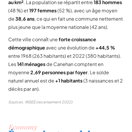
au km²
. La population se répartit entre
183 hommes
(48 %) et
197 femmes
(52 %), avec un âge moyen
de
38,6 ans
, ce qui en fait une commune nettement
plus jeune que la moyenne nationale (42 ans).
Cette ville connaît une
forte croissance
démographique
avec une évolution de
+44,5 %
entre 1968 (263 habitants) et 2022 (380 habitants).
Les
141 ménages
de Canehan comptent en
moyenne
2,69 personnes par foyer
. Le solde
naturel annuel est de
+1 habitants
(3 naissances et 2
décès par an).
Sources : INSEE (recensement 2022)
Economy