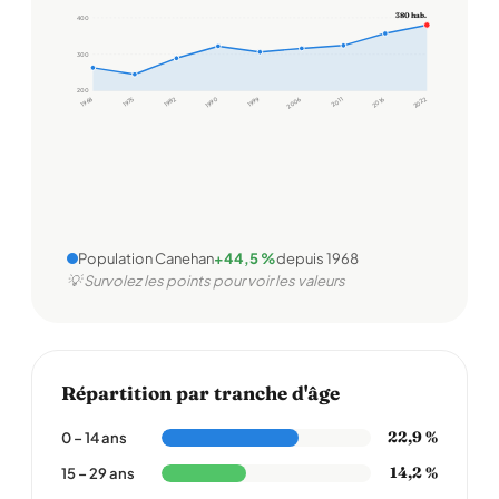
380 hab.
400
300
200
1968
1975
1982
1990
1999
2006
2011
2016
2022
Population Canehan
+44,5 %
depuis 1968
💡 Survolez les points pour voir les valeurs
Répartition par tranche d'âge
22,9 %
0 – 14 ans
14,2 %
15 – 29 ans