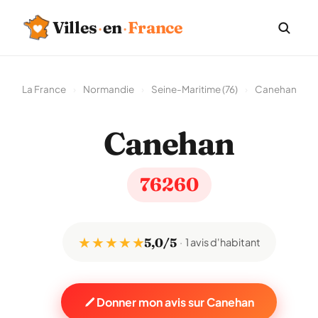
Villes
·
en
·
France
La France
›
Normandie
›
Seine-Maritime (76)
›
Canehan
Canehan
76260
★ ★ ★ ★ ★
5,0/5
1 avis d'habitant
Donner mon avis sur Canehan