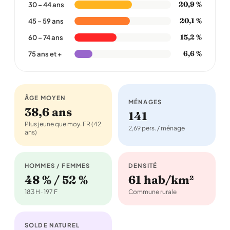
20,9 %
30 – 44 ans
20,1 %
45 – 59 ans
15,2 %
60 – 74 ans
6,6 %
75 ans et +
ÂGE MOYEN
MÉNAGES
38,6 ans
141
Plus jeune que moy. FR (42
2,69 pers. / ménage
ans)
HOMMES / FEMMES
DENSITÉ
48 % / 52 %
61 hab/km²
183 H · 197 F
Commune rurale
SOLDE NATUREL