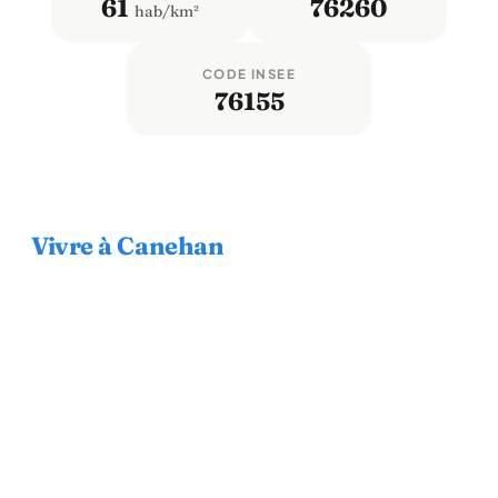
61
76260
hab/km²
CODE INSEE
76155
Vivre à Canehan