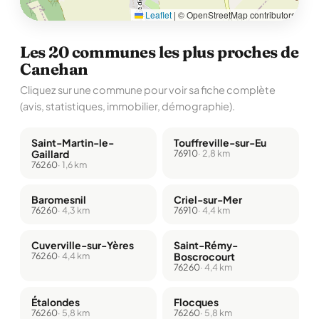
Leaflet
|
© OpenStreetMap contributors
Les 20 communes les plus proches de
Canehan
Cliquez sur une commune pour voir sa fiche complète
(avis, statistiques, immobilier, démographie).
Saint-Martin-le-
Touffreville-sur-Eu
Gaillard
76910
· 2,8 km
76260
· 1,6 km
Baromesnil
Criel-sur-Mer
76260
· 4,3 km
76910
· 4,4 km
Cuverville-sur-Yères
Saint-Rémy-
76260
· 4,4 km
Boscrocourt
76260
· 4,4 km
Étalondes
Flocques
76260
· 5,8 km
76260
· 5,8 km