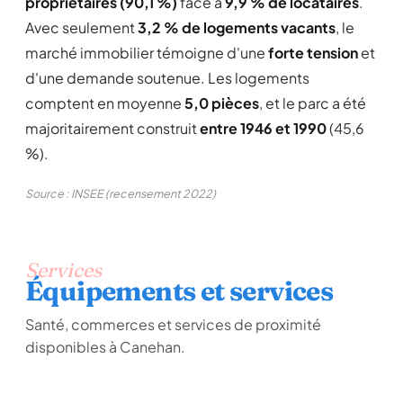
propriétaires (90,1 %)
face à
9,9 % de locataires
.
Avec seulement
3,2 % de logements vacants
, le
marché immobilier témoigne d'une
forte tension
et
d'une demande soutenue. Les logements
comptent en moyenne
5,0 pièces
, et le parc a été
majoritairement construit
entre 1946 et 1990
(45,6
%).
Source : INSEE (recensement 2022)
Services
Équipements et services
Santé, commerces et services de proximité
disponibles à Canehan.