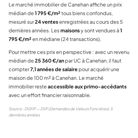
Le marché immobilier de Canehan affiche un prix
médian de
1 795 €/m²
tous biens confondus,
mesuré sur
24 ventes
enregistrées au cours des 5
dernières années. Les
maisons
y sont vendues à
1
795 €/m²
en médiane (24 transactions),
Pour mettre ces prix en perspective : avec un revenu
médian de
25 360 €/an
par UC à Canehan, il faut
compter
7,1 années de salaire
pour acquérir une
maison de 100 m² à Canehan. Le marché
immobilier reste
accessible aux primo-accédants
avec un effort financier raisonnable.
Source : DGFiP — DVF (Demandes de Valeurs Foncières), 5
dernières années