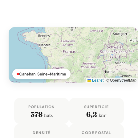
Canehan, Seine-Maritime
Leaflet
|
© OpenStreetMap
POPULATION
SUPERFICIE
378
6,2
hab.
km²
DENSITÉ
CODE POSTAL