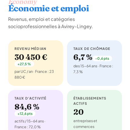
Economy
Économie et emploi
Revenus, emploi et catégories
socioprofessionnelles à Avirey-Lingey.
REVENU MÉDIAN
TAUX DE CHÔMAGE
30 450 €
6,7 %
-0,6 pts
+27,5 %
des 15-64 ans · France :
par UC / an · France : 23
7,3 %
880 €
TAUX D'ACTIVITÉ
ÉTABLISSEMENTS
ACTIFS
84,6 %
20
+12,6 pts
entreprises et
actifs / 15-64 ans ·
commerces
France : 72,0 %