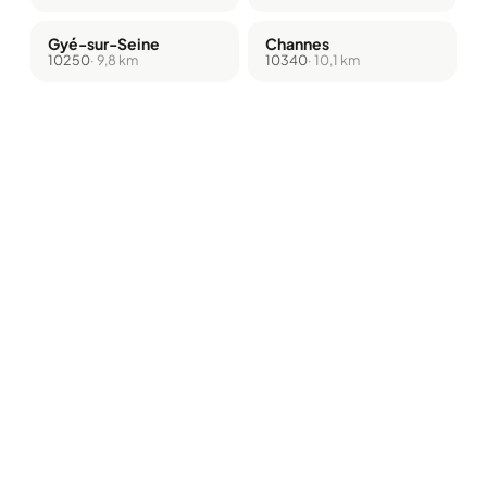
Gyé-sur-Seine
Channes
10250
· 9,8 km
10340
· 10,1 km