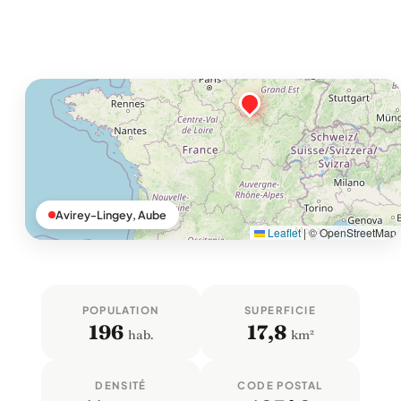
Avirey-Lingey, Aube
Leaflet
|
© OpenStreetMap
POPULATION
SUPERFICIE
196
17,8
hab.
km²
DENSITÉ
CODE POSTAL