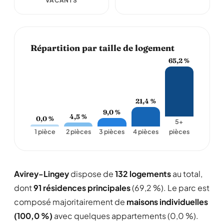
VACANTS
Répartition par taille de logement
65,2 %
21,4 %
9,0 %
4,5 %
0,0 %
5+
1 pièce
2 pièces
3 pièces
4 pièces
pièces
Avirey-Lingey
dispose de
132 logements
au total,
dont
91 résidences principales
(69,2 %). Le parc est
composé majoritairement de
maisons individuelles
(100,0 %)
avec quelques appartements (0,0 %).