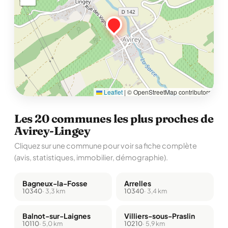
Leaflet
|
© OpenStreetMap contributors
Les 20 communes les plus proches de
Avirey-Lingey
Cliquez sur une commune pour voir sa fiche complète
(avis, statistiques, immobilier, démographie).
Bagneux-la-Fosse
Arrelles
10340
· 3,3 km
10340
· 3,4 km
Balnot-sur-Laignes
Villiers-sous-Praslin
10110
· 5,0 km
10210
· 5,9 km