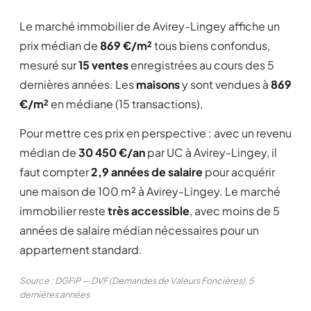
Le marché immobilier de Avirey-Lingey affiche un
prix médian de
869 €/m²
tous biens confondus,
mesuré sur
15 ventes
enregistrées au cours des 5
dernières années. Les
maisons
y sont vendues à
869
€/m²
en médiane (15 transactions),
Pour mettre ces prix en perspective : avec un revenu
médian de
30 450 €/an
par UC à Avirey-Lingey, il
faut compter
2,9 années de salaire
pour acquérir
une maison de 100 m² à Avirey-Lingey. Le marché
immobilier reste
très accessible
, avec moins de 5
années de salaire médian nécessaires pour un
appartement standard.
Source : DGFiP — DVF (Demandes de Valeurs Foncières), 5
dernières années