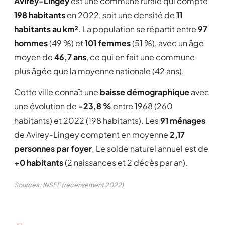
Avirey-Lingey
est une commune rurale qui compte
198 habitants
en 2022, soit une densité de
11
habitants au km²
. La population se répartit entre
97
hommes
(49 %) et
101 femmes
(51 %), avec un âge
moyen de
46,7 ans
, ce qui en fait une commune
plus âgée que la moyenne nationale (42 ans).
Cette ville connaît une
baisse démographique
avec
une évolution de
-23,8 %
entre 1968 (260
habitants) et 2022 (198 habitants). Les
91 ménages
de Avirey-Lingey comptent en moyenne
2,17
personnes par foyer
. Le solde naturel annuel est de
+0 habitants
(2 naissances et 2 décès par an).
Sources : INSEE (recensement 2022)