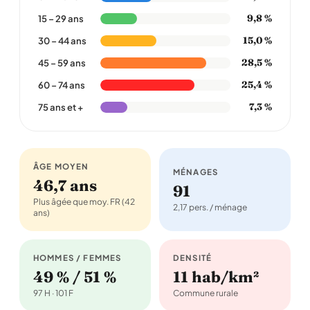
9,8 %
15 – 29 ans
15,0 %
30 – 44 ans
28,5 %
45 – 59 ans
25,4 %
60 – 74 ans
7,3 %
75 ans et +
ÂGE MOYEN
MÉNAGES
46,7 ans
91
Plus âgée que moy. FR (42
2,17 pers. / ménage
ans)
HOMMES / FEMMES
DENSITÉ
49 % / 51 %
11 hab/km²
97 H · 101 F
Commune rurale