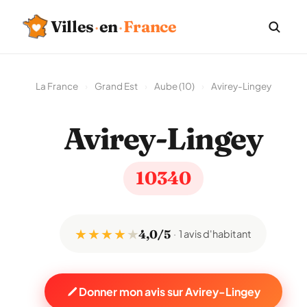
Villes
·
en
·
France
La France
›
Grand Est
›
Aube (10)
›
Avirey-Lingey
Avirey-Lingey
10340
★ ★ ★ ★
★
4,0/5
1 avis d'habitant
Donner mon avis sur Avirey-Lingey