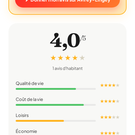
4,0
/5
★ ★ ★ ★
★
1 avis d'habitant
Qualité de vie
★ ★ ★ ★
★
Coût de la vie
★ ★ ★ ★
★
Loisirs
★ ★ ★
★
★
Économie
★ ★ ★ ★
★