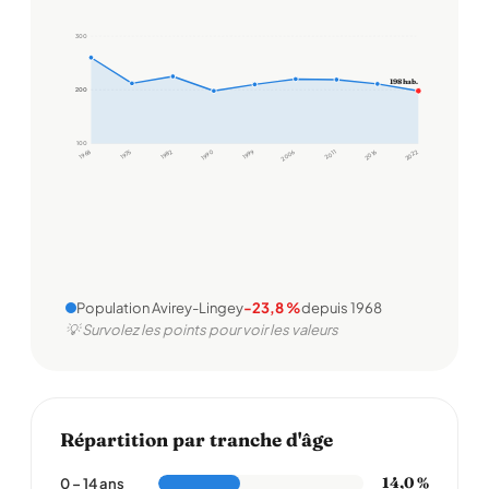
300
198 hab.
200
200
100
1968
1975
1982
1990
1999
2006
2011
2016
2022
Population Avirey-Lingey
-23,8 %
depuis 1968
💡 Survolez les points pour voir les valeurs
Répartition par tranche d'âge
14,0 %
0 – 14 ans