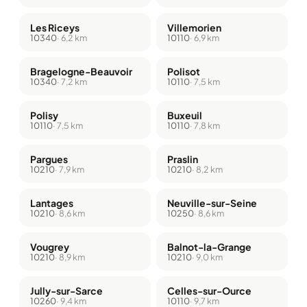
Les Riceys
Villemorien
10340
· 6,2 km
10110
· 6,9 km
Bragelogne-Beauvoir
Polisot
10340
· 7,2 km
10110
· 7,5 km
Polisy
Buxeuil
10110
· 7,5 km
10110
· 7,8 km
Pargues
Praslin
10210
· 7,9 km
10210
· 8,2 km
Lantages
Neuville-sur-Seine
10210
· 8,6 km
10250
· 8,6 km
Vougrey
Balnot-la-Grange
10210
· 8,9 km
10210
· 9,0 km
Jully-sur-Sarce
Celles-sur-Ource
10260
· 9,4 km
10110
· 9,7 km