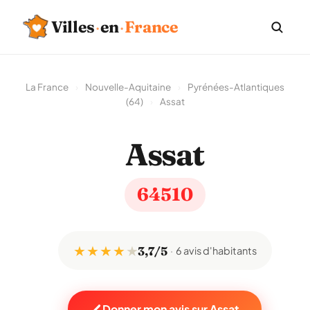
Villes
·
en
·
France
La France
›
Nouvelle-Aquitaine
›
Pyrénées-Atlantiques
(64)
›
Assat
Assat
64510
★ ★ ★ ★
★
3,7/5
6 avis d'habitants
Donner mon avis sur Assat