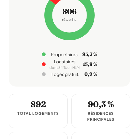
806
rés. princ.
85,3 %
Propriétaires
Locataires
13,8 %
dont 3,1 % en HLM
0,9 %
Logés gratuit.
892
90,3 %
TOTAL LOGEMENTS
RÉSIDENCES
PRINCIPALES