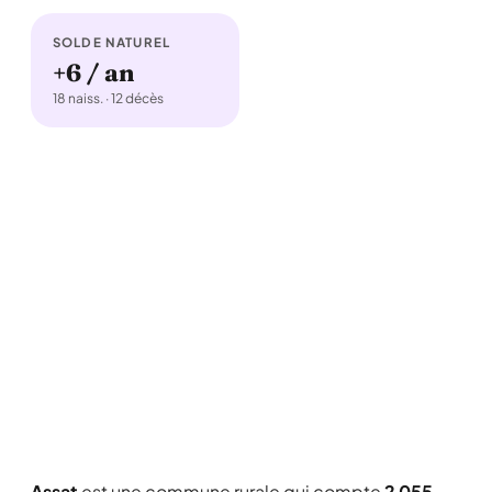
SOLDE NATUREL
+6 / an
18 naiss. · 12 décès
Assat
est une commune rurale qui compte
2 055