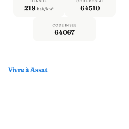
DENSITÉ
CODE POSTAL
218
64510
hab/km²
CODE INSEE
64067
Vivre à Assat