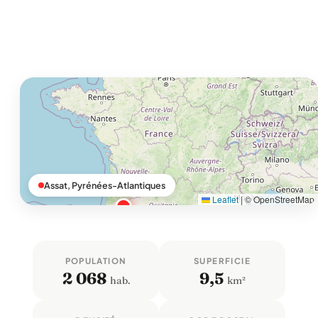
Assat, Pyrénées-Atlantiques
Leaflet
|
© OpenStreetMap
POPULATION
SUPERFICIE
2 068
9,5
hab.
km²