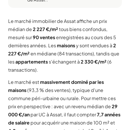
Le marché immobilier de Assat affiche un prix
médian de
2 227 €/m²
tous biens confondus,
mesuré sur
90 ventes
enregistrées au cours des 5
dernières années. Les
maisons
y sont vendues à
2
227 €/m²
en médiane (84 transactions), tandis que
les
appartements
s'échangent à
2 330 €/m²
(6
transactions).
Le marché est
massivement dominé par les
maisons
(93,3 % des ventes), typique d'une
commune péri-urbaine ou rurale. Pour mettre ces
prix en perspective : avec un revenu médian de
29
000 €/an
par UC à Assat, il faut compter
7,7 années
de salaire
pour acquérir une maison de 100 m² et