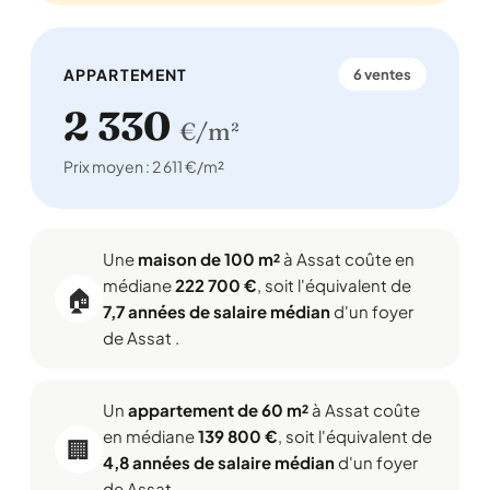
APPARTEMENT
6 ventes
2 330
€/m²
Prix moyen : 2 611 €/m²
Une
maison de 100 m²
à Assat coûte en
médiane
222 700 €
, soit l'équivalent de
🏠
7,7 années de salaire médian
d'un foyer
de Assat .
Un
appartement de 60 m²
à Assat coûte
en médiane
139 800 €
, soit l'équivalent de
🏢
4,8 années de salaire médian
d'un foyer
de Assat .