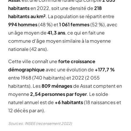
habitants
en 2022, soit une densité de
218
habitants au km²
. La population se répartit entre
994 hommes
(48 %) et
1 061 femmes
(52 %), avec
un âge moyen de
41,3 ans
, ce qui en fait une
commune d'âge moyen similaire à la moyenne
nationale (42 ans).
Cette ville connaît une
forte croissance
démographique
avec une évolution de
+177,7 %
entre 1968 (740 habitants) et 2022 (2 055
habitants). Les
809 ménages
de Assat comptent en
moyenne
2,54 personnes par foyer
. Le solde
naturel annuel est de
+6 habitants
(18 naissances et
12 décès par an).
Sources : INSEE (recensement 2022)