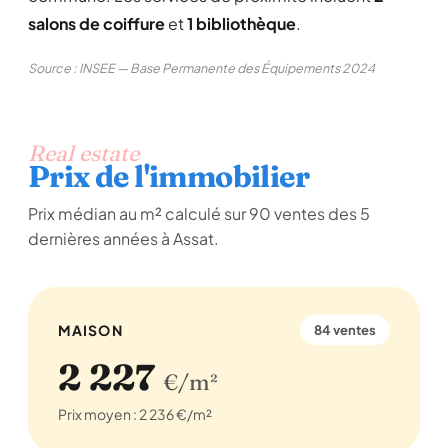
salons de coiffure
et
1 bibliothèque
.
Source : INSEE — Base Permanente des Équipements 2024
Real estate
Prix de l'immobilier
Prix médian au m² calculé sur 90 ventes des 5
dernières années à Assat.
MAISON
84 ventes
2 227
€/m²
Prix moyen : 2 236 €/m²