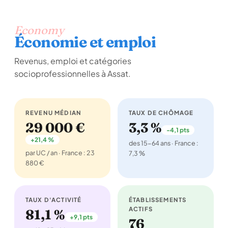
Economy
Économie et emploi
Revenus, emploi et catégories
socioprofessionnelles à Assat.
REVENU MÉDIAN
TAUX DE CHÔMAGE
29 000 €
3,3 %
-4,1 pts
+21,4 %
des 15-64 ans · France :
par UC / an · France : 23
7,3 %
880 €
TAUX D'ACTIVITÉ
ÉTABLISSEMENTS
ACTIFS
81,1 %
+9,1 pts
76