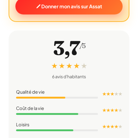
Donner mon avis sur Assat
3,7
/5
★ ★ ★ ★
★
6 avis d'habitants
Qualité de vie
★ ★ ★
★
★
Coût de la vie
★ ★ ★ ★
★
Loisirs
★ ★ ★ ★
★