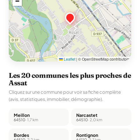
−
Leaflet
|
© OpenStreetMap contributors
Les 20 communes les plus proches de
Assat
Cliquez sur une commune pour voir sa fiche complète
(avis, statistiques, immobilier, démographie).
Meillon
Narcastet
64510
· 1,7 km
64510
· 2,0 km
Bordes
Rontignon
64510
· 2,2 km
64110
· 2,7 km