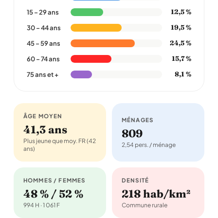
12,5 %
15 – 29 ans
19,5 %
30 – 44 ans
24,5 %
45 – 59 ans
15,7 %
60 – 74 ans
8,1 %
75 ans et +
ÂGE MOYEN
MÉNAGES
41,3 ans
809
Plus jeune que moy. FR (42
2,54 pers. / ménage
ans)
HOMMES / FEMMES
DENSITÉ
48 % / 52 %
218 hab/km²
994 H · 1 061 F
Commune rurale