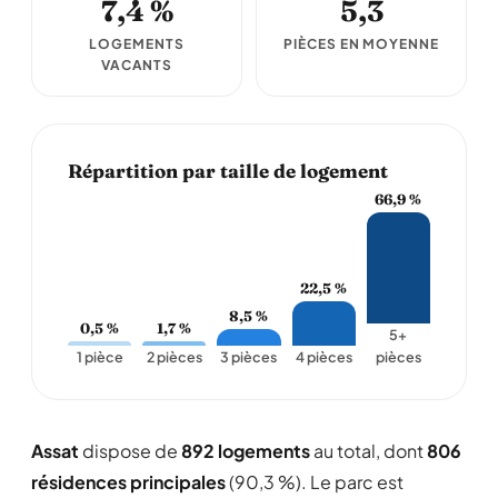
7,4 %
5,3
LOGEMENTS
PIÈCES EN MOYENNE
VACANTS
Répartition par taille de logement
66,9 %
22,5 %
8,5 %
0,5 %
1,7 %
5+
1 pièce
2 pièces
3 pièces
4 pièces
pièces
Assat
dispose de
892 logements
au total, dont
806
résidences principales
(90,3 %). Le parc est