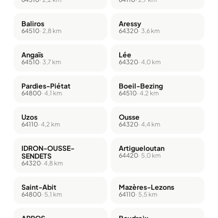
Baliros
Aressy
64510
· 2,8 km
64320
· 3,6 km
Angaïs
Lée
64510
· 3,7 km
64320
· 4,0 km
Pardies-Piétat
Boeil-Bezing
64800
· 4,1 km
64510
· 4,2 km
Uzos
Ousse
64110
· 4,2 km
64320
· 4,4 km
IDRON-OUSSE-
Artigueloutan
SENDETS
64420
· 5,0 km
64320
· 4,8 km
Saint-Abit
Mazères-Lezons
64800
· 5,1 km
64110
· 5,5 km
ARROS
Baudreix