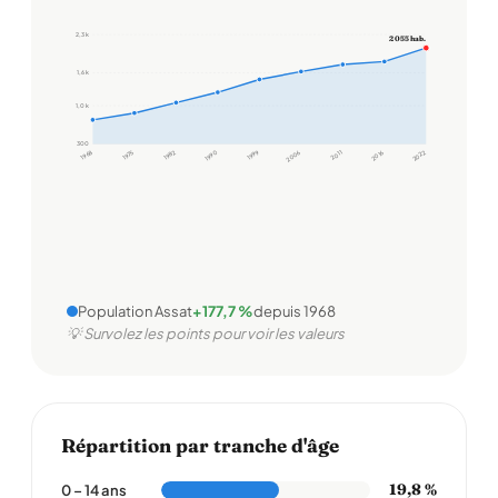
2,3 k
2 055 hab.
1,6 k
1,0 k
300
1968
1975
1982
1990
1999
2006
2011
2016
2022
Population Assat
+177,7 %
depuis 1968
💡 Survolez les points pour voir les valeurs
Répartition par tranche d'âge
19,8 %
0 – 14 ans