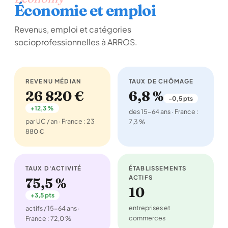
Économie et emploi
Revenus, emploi et catégories
socioprofessionnelles à ARROS.
REVENU MÉDIAN
TAUX DE CHÔMAGE
26 820 €
6,8 %
-0,5 pts
+12,3 %
des 15-64 ans · France :
par UC / an · France : 23
7,3 %
880 €
TAUX D'ACTIVITÉ
ÉTABLISSEMENTS
ACTIFS
75,5 %
10
+3,5 pts
entreprises et
actifs / 15-64 ans ·
commerces
France : 72,0 %