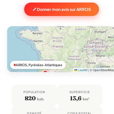
Donner mon avis sur ARROS
ARROS, Pyrénées-Atlantiques
Leaflet
|
© OpenStreetMa
POPULATION
SUPERFICIE
820
13,6
hab.
km²
DENSITÉ
CODE POSTAL