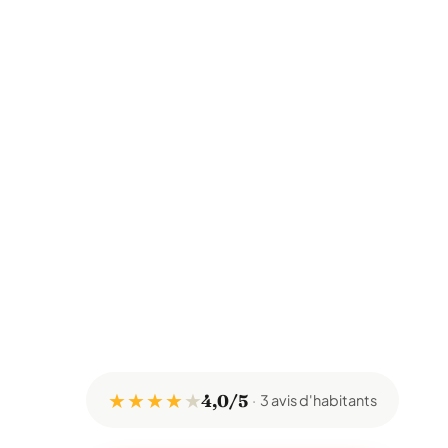
★ ★ ★ ★
★
4,0/5
3 avis d'habitants