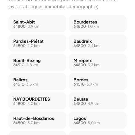
(avis, statistiques, immobilier, démographie).
Saint-Abit
Bourdettes
64800
· 0,9 km
64800
· 1,0 km
Pardies-Piétat
Baudreix
64800
· 2,0 km
64800
· 2,4 km
Boeil-Bezing
Mirepeix
64510
· 2,8 km
64800
· 3,3 km
Baliros
Bordes
64510
· 3,5 km
64510
· 3,9 km
NAY BOURDETTES
Beuste
64800
· 4,0 km
64800
· 4,9 km
Haut-de-Bosdarros
Lagos
64800
· 5,0 km
64800
· 5,0 km