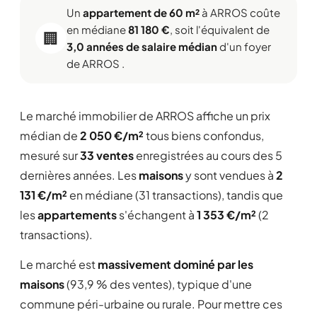
Un
appartement de 60 m²
à ARROS coûte
en médiane
81 180 €
, soit l'équivalent de
🏢
3,0 années de salaire médian
d'un foyer
de ARROS .
Le marché immobilier de ARROS affiche un prix
médian de
2 050 €/m²
tous biens confondus,
mesuré sur
33 ventes
enregistrées au cours des 5
dernières années. Les
maisons
y sont vendues à
2
131 €/m²
en médiane (31 transactions), tandis que
les
appartements
s'échangent à
1 353 €/m²
(2
transactions).
Le marché est
massivement dominé par les
maisons
(93,9 % des ventes), typique d'une
commune péri-urbaine ou rurale. Pour mettre ces