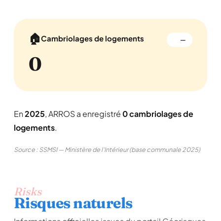
🏠
Cambriolages de logements
—
0
En
2025
, ARROS a enregistré
0 cambriolages de
logements
.
Source : SSMSI — Ministère de l'Intérieur (base communale 2025)
Risks
Risques naturels