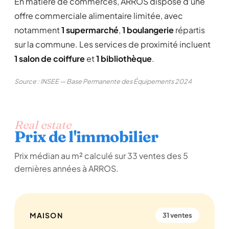
En matière de commerces, ARROS dispose d'une
offre commerciale alimentaire limitée, avec
notamment
1 supermarché
,
1 boulangerie
répartis
sur la commune. Les services de proximité incluent
1 salon de coiffure
et
1 bibliothèque
.
Source : INSEE — Base Permanente des Équipements 2024
Real estate
Prix de l'immobilier
Prix médian au m² calculé sur 33 ventes des 5
dernières années à ARROS.
MAISON
31 ventes