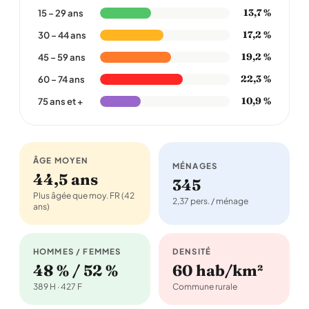
13,7 %
15 – 29 ans
17,2 %
30 – 44 ans
19,2 %
45 – 59 ans
22,3 %
60 – 74 ans
10,9 %
75 ans et +
ÂGE MOYEN
MÉNAGES
44,5 ans
345
Plus âgée que moy. FR (42
2,37 pers. / ménage
ans)
HOMMES / FEMMES
DENSITÉ
48 % / 52 %
60 hab/km²
389 H · 427 F
Commune rurale