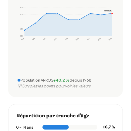
900
816 hab.
800
600
500
1968
1975
1982
1990
1999
2006
2011
2016
2022
Population ARROS
+40,2 %
depuis 1968
💡 Survolez les points pour voir les valeurs
Répartition par tranche d'âge
16,7 %
0 – 14 ans