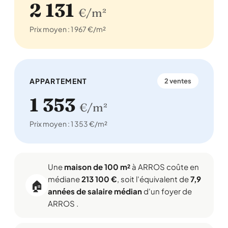
2 131
€/m²
Prix moyen : 1 967 €/m²
APPARTEMENT
2 ventes
1 353
€/m²
Prix moyen : 1 353 €/m²
Une
maison de 100 m²
à ARROS coûte en
médiane
213 100 €
, soit l'équivalent de
7,9
🏠
années de salaire médian
d'un foyer de
ARROS .