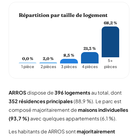
Répartition par taille de logement
68,2 %
21,3 %
8,5 %
0,0 %
2,0 %
5+
1 pièce
2 pièces
3 pièces
4 pièces
pièces
ARROS
dispose de
396 logements
au total, dont
352 résidences principales
(88,9 %). Le parc est
composé majoritairement de
maisons individuelles
(93,7 %)
avec quelques appartements (6,1 %).
Les habitants de ARROS sont
majoritairement