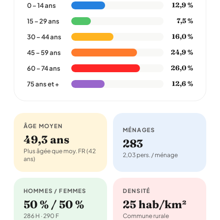
12,9 %
0 – 14 ans
7,5 %
15 – 29 ans
16,0 %
30 – 44 ans
24,9 %
45 – 59 ans
26,0 %
60 – 74 ans
12,6 %
75 ans et +
ÂGE MOYEN
MÉNAGES
49,3 ans
283
Plus âgée que moy. FR (42
2,03 pers. / ménage
ans)
HOMMES / FEMMES
DENSITÉ
50 % / 50 %
25 hab/km²
286 H · 290 F
Commune rurale