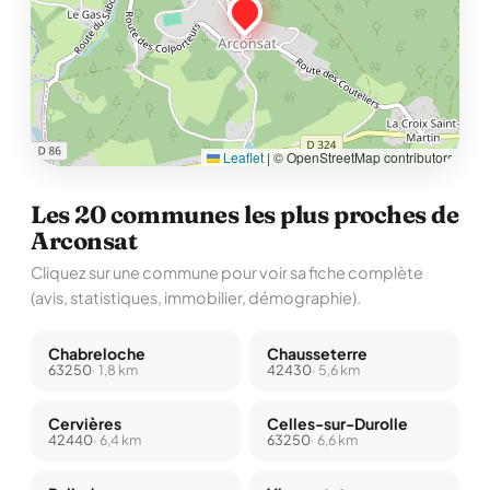
Leaflet
|
© OpenStreetMap contributors
Les 20 communes les plus proches de
Arconsat
Cliquez sur une commune pour voir sa fiche complète
(avis, statistiques, immobilier, démographie).
Chabreloche
Chausseterre
63250
· 1,8 km
42430
· 5,6 km
Cervières
Celles-sur-Durolle
42440
· 6,4 km
63250
· 6,6 km