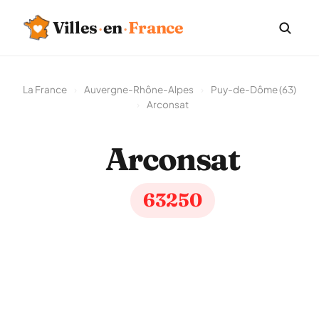
Villes
·
en
·
France
La France
›
Auvergne-Rhône-Alpes
›
Puy-de-Dôme (63)
›
Arconsat
Arconsat
63250