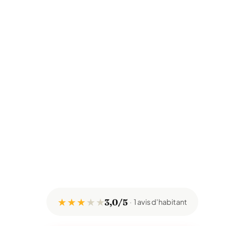
★ ★ ★
★
★
3,0/5
1 avis d'habitant