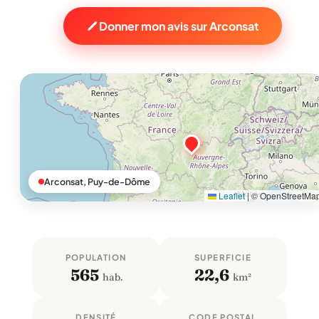
Donner mon avis sur Arconsat
Arconsat, Puy-de-Dôme
Leaflet
|
© OpenStreetMa
POPULATION
SUPERFICIE
565
22,6
hab.
km²
DENSITÉ
CODE POSTAL