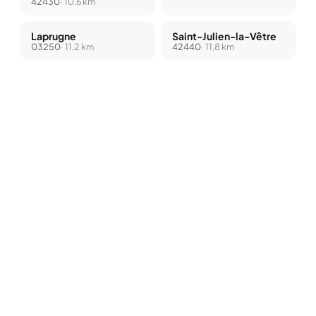
42430
· 10,6 km
Laprugne
Saint-Julien-la-Vêtre
03250
· 11,2 km
42440
· 11,8 km