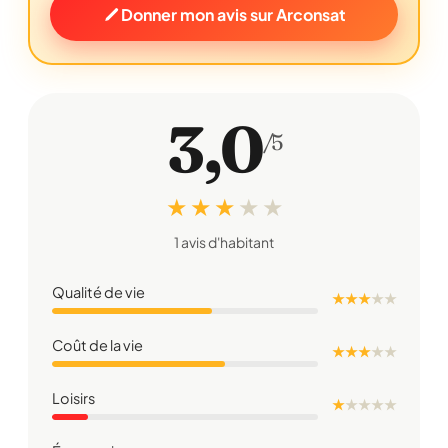
Donner mon avis sur Arconsat
3,0
/5
★ ★ ★
★
★
1 avis d'habitant
Qualité de vie
★ ★ ★
★
★
Coût de la vie
★ ★ ★
★
★
Loisirs
★
★
★
★
★