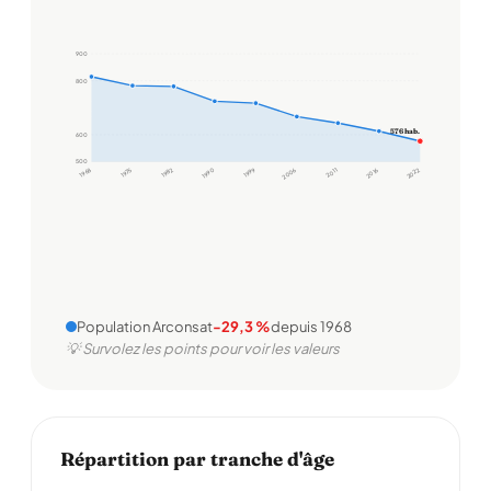
900
800
576 hab.
600
500
1968
1975
1982
1990
1999
2006
2011
2016
2022
Population Arconsat
-29,3 %
depuis 1968
💡 Survolez les points pour voir les valeurs
Répartition par tranche d'âge