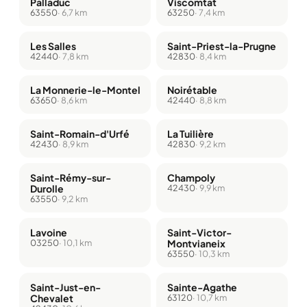
Palladuc
Viscomtat
63550
· 6,7 km
63250
· 7,4 km
Les Salles
Saint-Priest-la-Prugne
42440
· 7,8 km
42830
· 8,4 km
La Monnerie-le-Montel
Noirétable
63650
· 8,6 km
42440
· 8,8 km
Saint-Romain-d'Urfé
La Tuilière
42430
· 8,9 km
42830
· 9,2 km
Saint-Rémy-sur-
Champoly
Durolle
42430
· 9,9 km
63550
· 9,2 km
Lavoine
Saint-Victor-
03250
· 10,1 km
Montvianeix
63550
· 10,3 km
Saint-Just-en-
Sainte-Agathe
Chevalet
63120
· 10,7 km