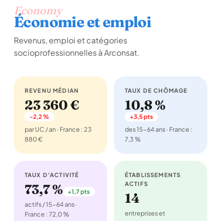
Economy
Économie et emploi
Revenus, emploi et catégories
socioprofessionnelles à Arconsat.
REVENU MÉDIAN
TAUX DE CHÔMAGE
23 360 €
10,8 %
-2,2 %
+3,5 pts
par UC / an · France : 23
des 15-64 ans · France :
880 €
7,3 %
TAUX D'ACTIVITÉ
ÉTABLISSEMENTS
ACTIFS
73,7 %
+1,7 pts
14
actifs / 15-64 ans ·
entreprises et
France : 72,0 %