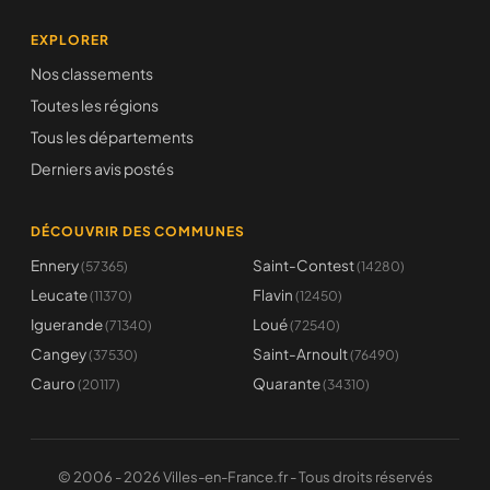
EXPLORER
Nos classements
Toutes les régions
Tous les départements
Derniers avis postés
DÉCOUVRIR DES COMMUNES
Ennery
Saint-Contest
(57365)
(14280)
Leucate
Flavin
(11370)
(12450)
Iguerande
Loué
(71340)
(72540)
Cangey
Saint-Arnoult
(37530)
(76490)
Cauro
Quarante
(20117)
(34310)
© 2006 - 2026 Villes-en-France.fr - Tous droits réservés