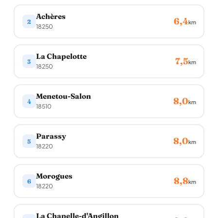
Achères
6,4
2
km
18250
La Chapelotte
7,5
3
km
18250
Menetou-Salon
8,0
4
km
18510
Parassy
8,0
5
km
18220
Morogues
8,8
6
km
18220
La Chapelle-d'Angillon