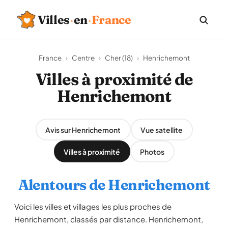
Villes
·
en
·
France
France
›
Centre
›
Cher (18)
›
Henrichemont
Villes à proximité de
Henrichemont
Avis sur Henrichemont
Vue satellite
Villes à proximité
Photos
Alentours de Henrichemont
Voici les villes et villages les plus proches de
Henrichemont, classés par distance. Henrichemont,