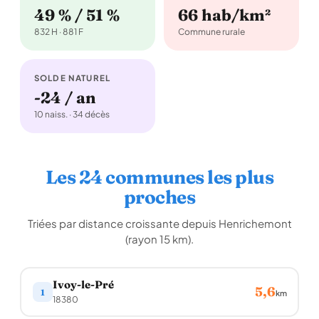
49 % / 51 %
66 hab/km²
832 H · 881 F
Commune rurale
SOLDE NATUREL
-24 / an
10 naiss. · 34 décès
Les 24 communes les plus
proches
Triées par distance croissante depuis Henrichemont
(rayon 15 km).
Ivoy-le-Pré
5,6
1
km
18380