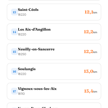
Saint-Céols
12,1
13
km
18220
Les Aix-d'Angillon
12,2
14
km
18220
Neuilly-en-Sancerre
12,2
15
km
18250
Soulangis
13,0
16
km
18220
Vignoux-sous-les-Aix
13,4
17
km
18110