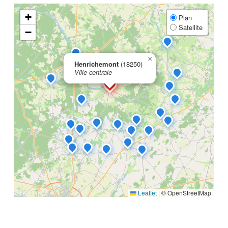
+
Plan
Satellite
−
×
Henrichemont
(18250)
Ville centrale
Leaflet
|
© OpenStreetMap