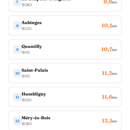
9,6
7
km
18380
Aubinges
10,1
8
km
18220
Quantilly
10,7
9
km
18110
Saint-Palais
11,2
10
km
18110
Humbligny
11,6
11
km
18250
Méry-ès-Bois
12,1
12
km
18380