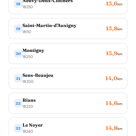
Neuvy-Deux-Clochers
13,6
18
km
18250
Saint-Martin-d'Auxigny
13,8
19
km
18110
Montigny
13,9
20
km
18250
Sens-Beaujeu
14,0
21
km
18300
Rians
14,6
22
km
18220
Le Noyer
14,8
23
km
18260