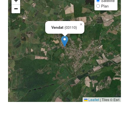
+
Satellite
Plan
−
×
Vendat
(03110)
Leaflet
|
Tiles © Esri