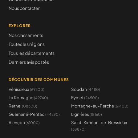
Nous contacter
EXPLORER
Nos classements
Toutes les régions
Tous les départements
Derniers avis postés
DÉCOUVRIR DES COMMUNES
Vénissieux
Soudan
(69200)
(44110)
La Romagne
Eymet
(49740)
(24500)
Rethel
Mortagne-au-Perche
(08300)
(61400)
Guémené-Penfao
Lignières
(44290)
(18160)
Alençon
Saint-Siméon-de-Bressieux
(61000)
(38870)