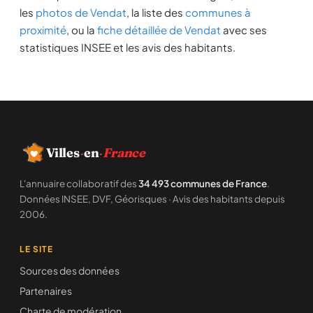
les
photos de Vendat
, la liste des
communes à
proximité
, ou la
fiche détaillée de Vendat
avec ses
statistiques INSEE et les avis des habitants.
Villes
·
en
·
France
L'annuaire collaboratif des
34 493 communes de France
.
Données INSEE, DVF, Géorisques · Avis des habitants depuis
2006.
LE SITE
Sources des données
Partenaires
Charte de modération