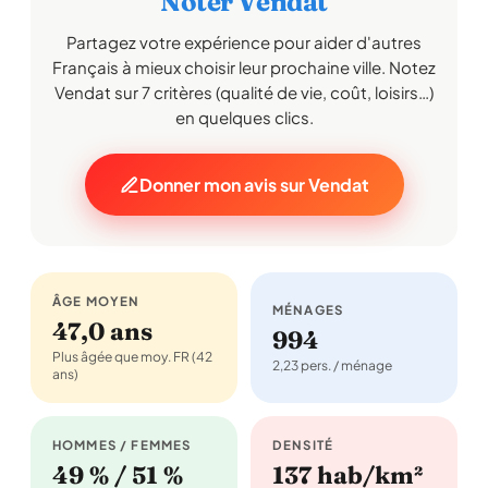
Noter Vendat
Partagez votre expérience pour aider d'autres
Français à mieux choisir leur prochaine ville. Notez
Vendat sur 7 critères (qualité de vie, coût, loisirs…)
en quelques clics.
Donner mon avis sur Vendat
ÂGE MOYEN
MÉNAGES
47,0 ans
994
Plus âgée que moy. FR (42
2,23 pers. / ménage
ans)
HOMMES / FEMMES
DENSITÉ
49 % / 51 %
137 hab/km²