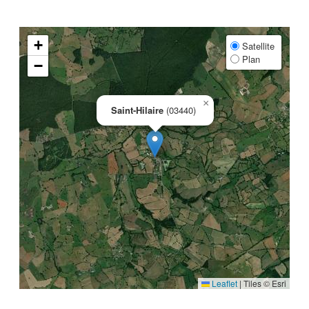
+
Satellite
Plan
−
×
Saint-Hilaire
(03440)
Leaflet
|
Tiles © Esri