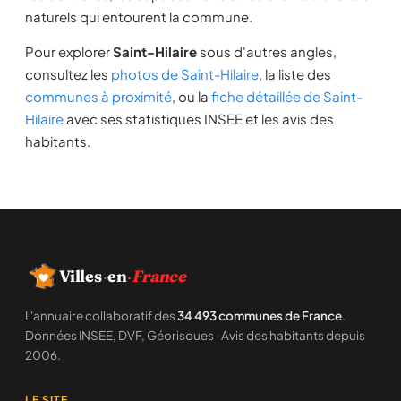
naturels qui entourent la commune.
Pour explorer
Saint-Hilaire
sous d'autres angles,
consultez les
photos de Saint-Hilaire
, la liste des
communes à proximité
, ou la
fiche détaillée de Saint-
Hilaire
avec ses statistiques INSEE et les avis des
habitants.
Villes
·
en
·
France
L'annuaire collaboratif des
34 493 communes de France
.
Données INSEE, DVF, Géorisques · Avis des habitants depuis
2006.
LE SITE