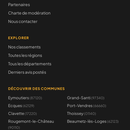
Partenaires
Charte de modération
Nous contacter
EXPLORER
Nos classements
Toutes les régions
Tous les départements
Derniers avis postés
DÉCOUVRIR DES COMMUNES
Eymoutiers
Grand-Santi
(87120)
(97340)
Ecques
Port-Vendres
(62129)
(66660)
Clavette
Thoissey
(17220)
(01140)
Rougemont-le-Château
Beaumetz-lès-Loges
(62123)
(90110)