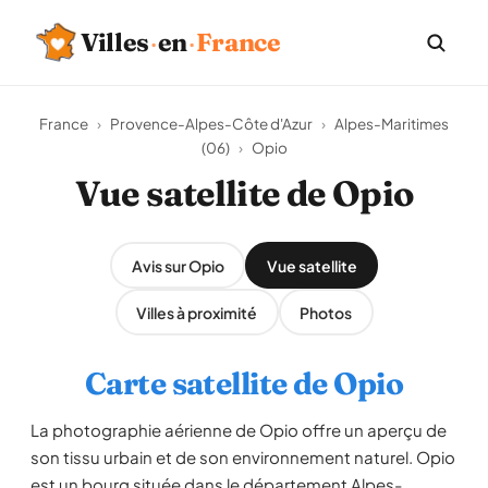
Villes
·
en
·
France
France
›
Provence-Alpes-Côte d'Azur
›
Alpes-Maritimes
(06)
›
Opio
Vue satellite de Opio
Avis sur Opio
Vue satellite
Villes à proximité
Photos
Carte satellite de Opio
La photographie aérienne de Opio offre un aperçu de
son tissu urbain et de son environnement naturel. Opio
est un bourg située dans le département Alpes-