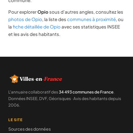
commune.
Pour explorer
Opio
sous d'autres angles, consultez les
photos de Opio
, la liste des
communes à proximité
, ou
la
fiche détaillée de Opio
avec ses statistiques INSEE
et les avis des habitants.
Villes
·
en
·
France
L'annuaire collaboratif des
34 493 communes de France
.
Données INSEE, DVF, Géorisques · Avis des habitants depuis
2006.
LE SITE
Sources des données