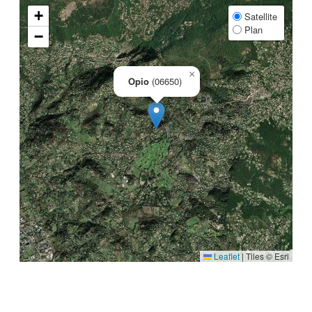
+
Satellite
Plan
−
×
Opio
(06650)
Leaflet
|
Tiles © Esri