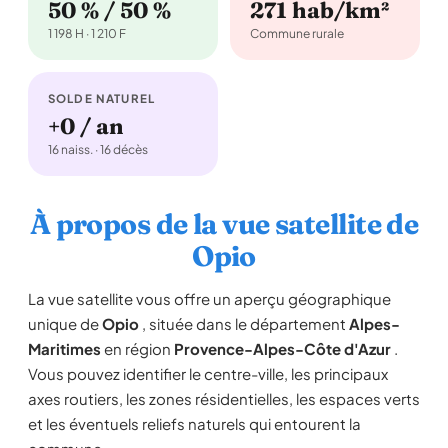
50 % / 50 %
271 hab/km²
1 198 H · 1 210 F
Commune rurale
SOLDE NATUREL
+0 / an
16 naiss. · 16 décès
À propos de la vue satellite de
Opio
La vue satellite vous offre un aperçu géographique
unique de
Opio
, située dans le département
Alpes-
Maritimes
en région
Provence-Alpes-Côte d'Azur
.
Vous pouvez identifier le centre-ville, les principaux
axes routiers, les zones résidentielles, les espaces verts
et les éventuels reliefs naturels qui entourent la