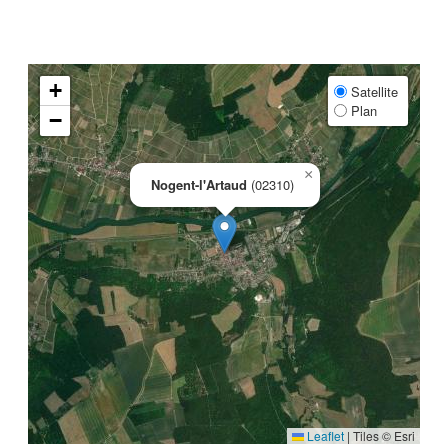
+
Satellite
Plan
−
×
Nogent-l'Artaud
(02310)
Leaflet
|
Tiles © Esri