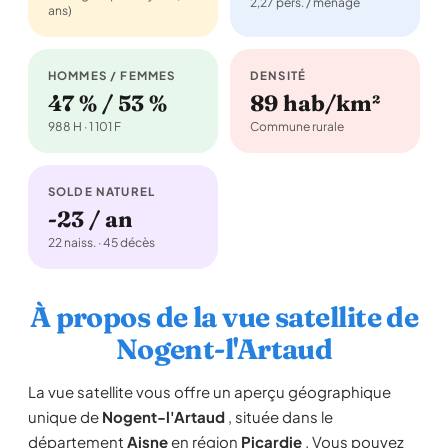
2,27 pers. / ménage
ans)
HOMMES / FEMMES
DENSITÉ
47 % / 53 %
89 hab/km²
988 H · 1 101 F
Commune rurale
SOLDE NATUREL
-23 / an
22 naiss. · 45 décès
À propos de la vue satellite de
Nogent-l'Artaud
La vue satellite vous offre un aperçu géographique
unique de
Nogent-l'Artaud
, située dans le
département
Aisne
en région
Picardie
. Vous pouvez