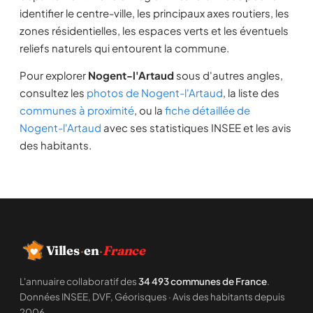
identifier le centre-ville, les principaux axes routiers, les
zones résidentielles, les espaces verts et les éventuels
reliefs naturels qui entourent la commune.
Pour explorer
Nogent-l'Artaud
sous d'autres angles,
consultez les
photos de Nogent-l'Artaud
, la liste des
communes à proximité
, ou la
fiche détaillée de
Nogent-l'Artaud
avec ses statistiques INSEE et les avis
des habitants.
Villes
·
en
·
France
L'annuaire collaboratif des
34 493 communes de France
.
Données INSEE, DVF, Géorisques · Avis des habitants depuis
2006.