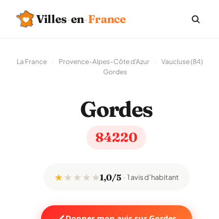
·
·
Villes
en
France
La France
›
Provence-Alpes-Côte d'Azur
›
Vaucluse (84)
›
Gordes
Gordes
84220
★
★
★
★
★
1,0/5
1 avis d'habitant
Donner mon avis sur Gordes