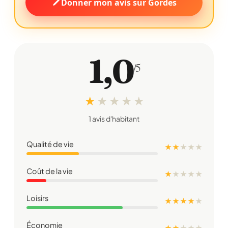
Donner mon avis sur Gordes
1,0
/5
★
★
★
★
★
1 avis d'habitant
Qualité de vie
★ ★
★
★
★
Coût de la vie
★
★
★
★
★
Loisirs
★ ★ ★ ★
★
Économie
★ ★
★
★
★