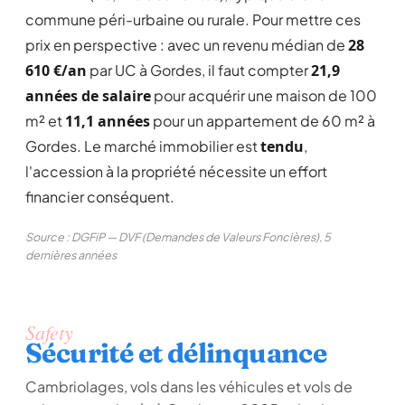
commune péri-urbaine ou rurale. Pour mettre ces
prix en perspective : avec un revenu médian de
28
610 €/an
par UC à Gordes, il faut compter
21,9
années de salaire
pour acquérir une maison de 100
m² et
11,1 années
pour un appartement de 60 m² à
Gordes. Le marché immobilier est
tendu
,
l'accession à la propriété nécessite un effort
financier conséquent.
Source : DGFiP — DVF (Demandes de Valeurs Foncières), 5
dernières années
Safety
Sécurité et délinquance
Cambriolages, vols dans les véhicules et vols de