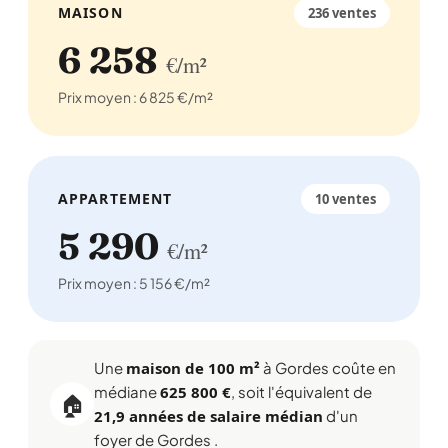
MAISON
236 ventes
6 258
€/m²
Prix moyen : 6 825 €/m²
APPARTEMENT
10 ventes
5 290
€/m²
Prix moyen : 5 156 €/m²
Une
maison de 100 m²
à Gordes coûte en
médiane
625 800 €
, soit l'équivalent de
🏠
21,9 années de salaire médian
d'un
foyer de Gordes .