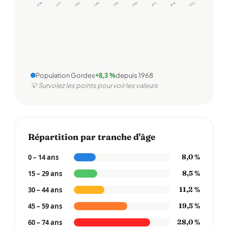
1968
1975
1982
1990
1999
2006
2011
2016
2022
+8,3 %
Population Gordes
depuis 1968
💡 Survolez les points pour voir les valeurs
Répartition par tranche d'âge
0 – 14 ans
8,0 %
15 – 29 ans
8,5 %
30 – 44 ans
11,2 %
45 – 59 ans
19,5 %
60 – 74 ans
28,0 %