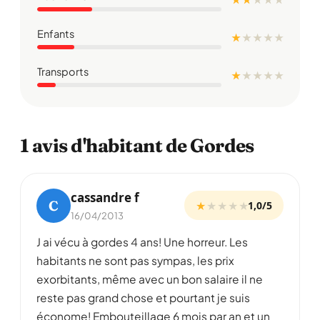
Enfants
★
★
★
★
★
Transports
★
★
★
★
★
1 avis d'habitant de Gordes
cassandre f
C
★
★
★
★
★
1,0/5
16/04/2013
J ai vécu à gordes 4 ans! Une horreur. Les
habitants ne sont pas sympas, les prix
exorbitants, même avec un bon salaire il ne
reste pas grand chose et pourtant je suis
économe! Embouteillage 6 mois par an et un