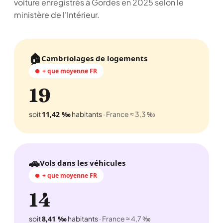
voiture enregistrés à Gordes en 2025 selon le
ministère de l'Intérieur.
🏠
Cambriolages de logements
+ que moyenne FR
19
soit
11,42 ‰
habitants
· France ≈ 3,3 ‰
🚗
Vols dans les véhicules
+ que moyenne FR
14
soit
8,41 ‰
habitants
· France ≈ 4,7 ‰