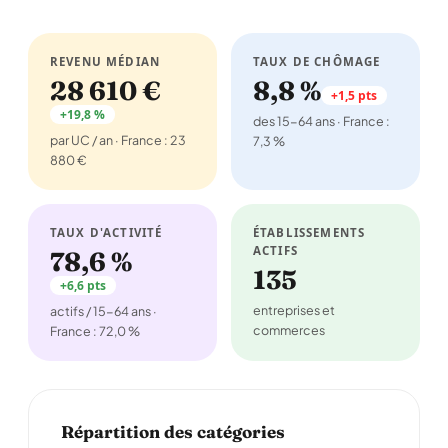
REVENU MÉDIAN
TAUX DE CHÔMAGE
28 610 €
8,8 %
+1,5 pts
+19,8 %
des 15-64 ans · France :
par UC / an · France : 23
7,3 %
880 €
TAUX D'ACTIVITÉ
ÉTABLISSEMENTS
ACTIFS
78,6 %
135
+6,6 pts
entreprises et
actifs / 15-64 ans ·
commerces
France : 72,0 %
Répartition des catégories