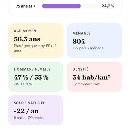
75 ans et +
24,7 %
ÂGE MOYEN
MÉNAGES
56,3 ans
804
Plus âgée que moy. FR (42
1,97 pers. / ménage
ans)
HOMMES / FEMMES
DENSITÉ
47 % / 53 %
34 hab/km²
788 H · 876 F
Commune rurale
SOLDE NATUREL
-22 / an
8 naiss. · 30 décès