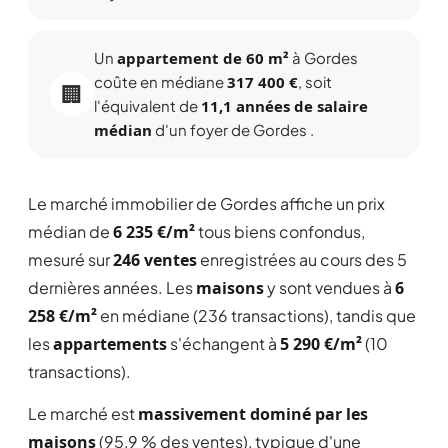
Un
appartement de 60 m²
à Gordes
coûte en médiane
317 400 €
, soit
🏢
l'équivalent de
11,1 années de salaire
médian
d'un foyer de Gordes .
Le marché immobilier de Gordes affiche un prix
médian de
6 235 €/m²
tous biens confondus,
mesuré sur
246 ventes
enregistrées au cours des 5
dernières années. Les
maisons
y sont vendues à
6
258 €/m²
en médiane (236 transactions), tandis que
les
appartements
s'échangent à
5 290 €/m²
(10
transactions).
Le marché est
massivement dominé par les
maisons
(95,9 % des ventes), typique d'une