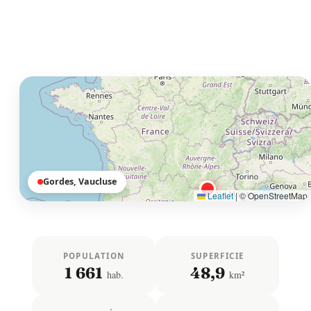
Gordes, Vaucluse
Leaflet
|
© OpenStreetMap
POPULATION
SUPERFICIE
1 661
48,9
hab.
km²