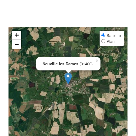
+
Satellite
Plan
−
×
Neuville-les-Dames
(01400)