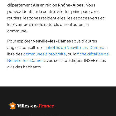
département
Ain
en région
Rhône-Alpes
. Vous
pouvez identifier le centre-ville, les principaux axes
routiers, les zones résidentielles, les espaces verts et
les éventuels reliefs naturels qui entourent la
commune.
Pour explorer
Neuville-les-Dames
sous d'autres
angles, consultez les
photos de Neuville-les-Dames
, la
liste des
communes à proximité
, ou la
fiche détaillée de
Neuville-les-Dames
avec ses statistiques INSEE et les
avis des habitants.
Villes
·
en
·
France