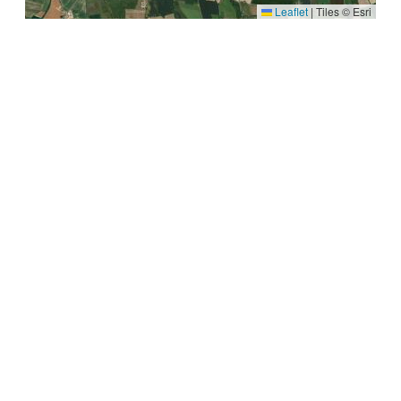
Leaflet
|
Tiles © Esri