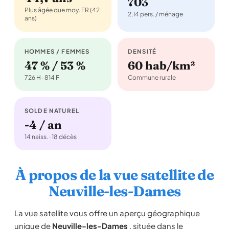
703
Plus âgée que moy. FR (42
2,14 pers. / ménage
ans)
HOMMES / FEMMES
DENSITÉ
47 % / 53 %
60 hab/km²
726 H · 814 F
Commune rurale
SOLDE NATUREL
-4 / an
14 naiss. · 18 décès
À propos de la vue satellite de
Neuville-les-Dames
La vue satellite vous offre un aperçu géographique
unique de
Neuville-les-Dames
, située dans le