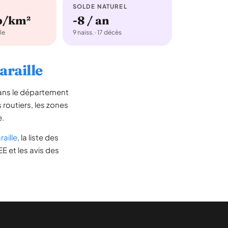
SOLDE NATUREL
b/km²
-8 / an
le
9 naiss. · 17 décès
araille
dans le département
s routiers, les zones
e.
aille
, la liste des
E et les avis des