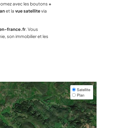
oomez avec les boutons
+
lan
et la
vue satellite
via
-en-france.fr
. Vous
e, son immobilier et les
Satellite
Plan