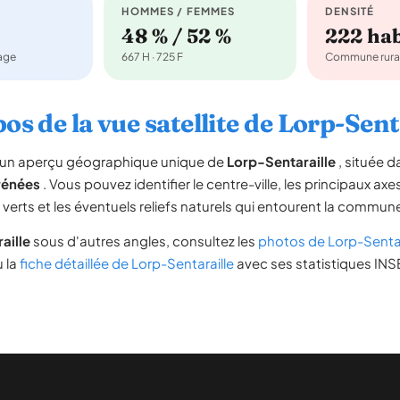
HOMMES / FEMMES
DENSITÉ
48 % / 52 %
222 ha
nage
667 H · 725 F
Commune rura
os de la vue satellite de Lorp-Sent
re un aperçu géographique unique de
Lorp-Sentaraille
, située 
rénées
. Vous pouvez identifier le centre-ville, les principaux axe
s verts et les éventuels reliefs naturels qui entourent la commun
aille
sous d'autres angles, consultez les
photos de Lorp-Sentar
u la
fiche détaillée de Lorp-Sentaraille
avec ses statistiques INSE