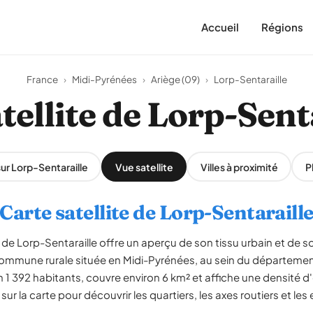
Accueil
Régions
France
›
Midi-Pyrénées
›
Ariège (09)
›
Lorp-Sentaraille
tellite de Lorp-Sent
sur Lorp-Sentaraille
Vue satellite
Villes à proximité
P
Carte satellite de Lorp-Sentaraill
de Lorp-Sentaraille offre un aperçu de son tissu urbain et de 
commune rurale située en Midi-Pyrénées, au sein du département
392 habitants, couvre environ 6 km² et affiche une densité d'
r la carte pour découvrir les quartiers, les axes routiers et les