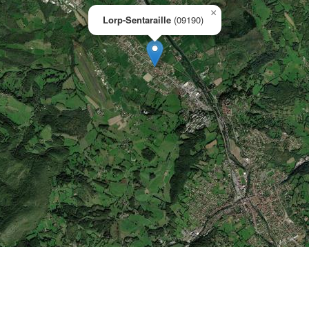
×
Lorp-Sentaraille
(09190)