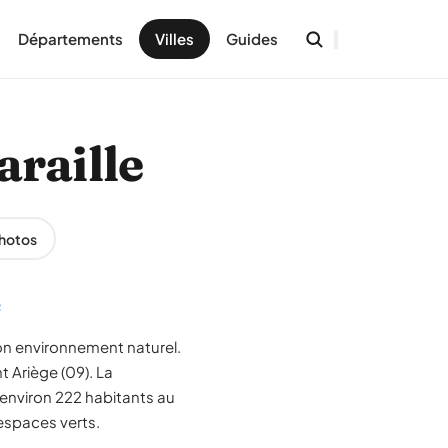
Départements
Villes
Guides
araille
hotos
e
son environnement naturel.
 Ariège (09). La
environ 222 habitants au
 espaces verts.