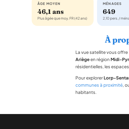
ÂGE MOYEN
MÉNAGES
46,1 ans
649
Plus âgée que moy. FR (42 ans)
2,10 pers. / mé
À prop
La vue satellite vous off
Ariège
en région
Midi-Py
résidentielles, les espace
Pour explorer
Lorp-Sentar
communes à proximité
, o
habitants.