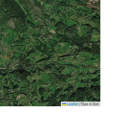
Leaflet
|
Tiles © Esri