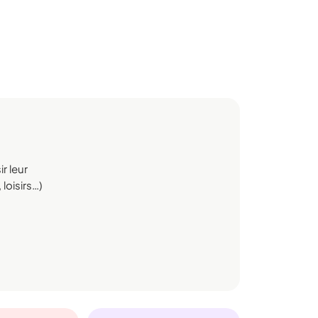
r leur
 loisirs…)