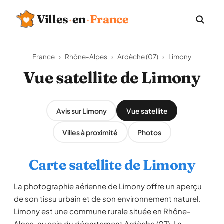
Villes
·
en
·
France
France
›
Rhône-Alpes
›
Ardèche (07)
›
Limony
Vue satellite de Limony
Avis sur Limony
Vue satellite
Villes à proximité
Photos
Carte satellite de Limony
La photographie aérienne de Limony offre un aperçu
de son tissu urbain et de son environnement naturel.
Limony est une commune rurale située en Rhône-
Alpes, au sein du département Ardèche (07). La