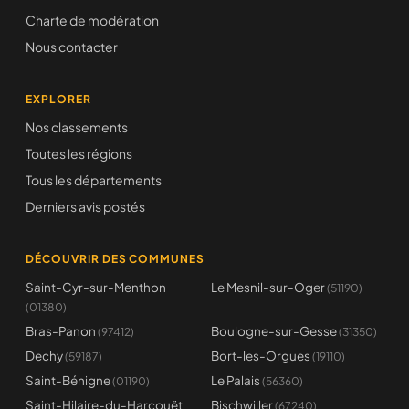
Charte de modération
Nous contacter
EXPLORER
Nos classements
Toutes les régions
Tous les départements
Derniers avis postés
DÉCOUVRIR DES COMMUNES
Saint-Cyr-sur-Menthon
Le Mesnil-sur-Oger
(51190)
(01380)
Bras-Panon
Boulogne-sur-Gesse
(97412)
(31350)
Dechy
Bort-les-Orgues
(59187)
(19110)
Saint-Bénigne
Le Palais
(01190)
(56360)
Saint-Hilaire-du-Harcouët
Bischwiller
(67240)