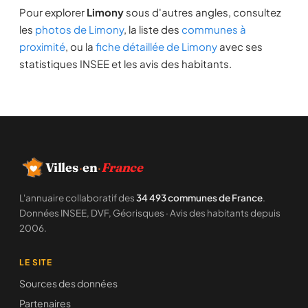
Pour explorer
Limony
sous d'autres angles, consultez
les
photos de Limony
, la liste des
communes à
proximité
, ou la
fiche détaillée de Limony
avec ses
statistiques INSEE et les avis des habitants.
Villes
·
en
·
France
L'annuaire collaboratif des
34 493 communes de France
.
Données INSEE, DVF, Géorisques · Avis des habitants depuis
2006.
LE SITE
Sources des données
Partenaires