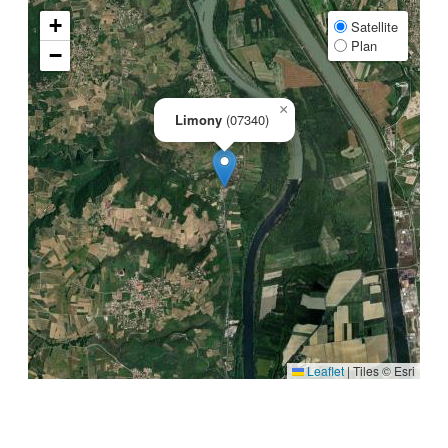
+
Satellite
Plan
−
×
Limony
(07340)
Leaflet
|
Tiles © Esri