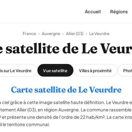
Accueil
Régions
France
›
Auvergne
›
Allier (03)
›
Le Veurdre
 satellite de Le Veu
is sur Le Veurdre
Vue satellite
Villes à proximité
Pho
Carte satellite de Le Veurdre
 ciel grâce à cette image satellite haute définition. Le Veurdr
artement Allier (03), en région Auvergne. La commune rassemble
 et présente une densité de l'ordre de 22 hab/km². La carte int
l le territoire communal.