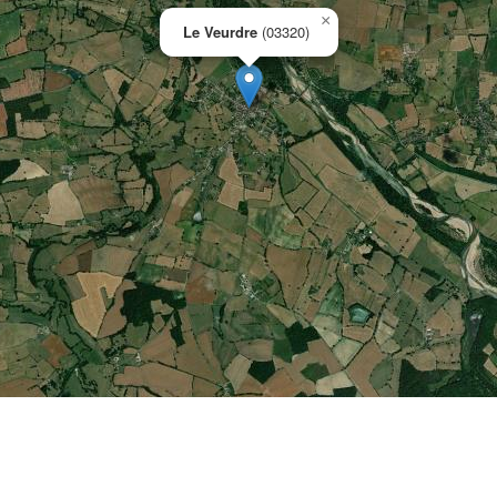
×
Le Veurdre
(03320)