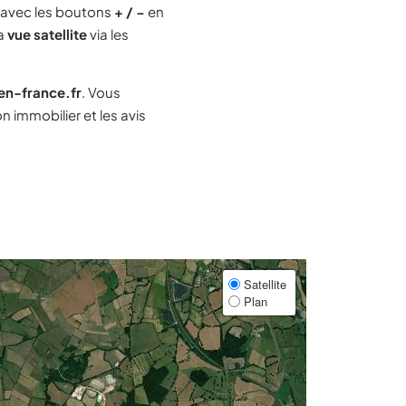
avec les boutons
+ / −
en
la
vue satellite
via les
-en-france.fr
. Vous
 immobilier et les avis
Satellite
Plan