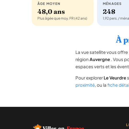
ÂGE MOYEN
MÉNAGES
48,0 ans
248
Plus âgée que moy. FR (42 ans)
1,92 pers. / mén
À p
La vue satellite vous off
région
Auvergne
. Vous pou
espaces verts et les évent
Pour explorer
Le Veurdre
s
proximité
, ou la
fiche déta
L
Villes
·
en
·
France