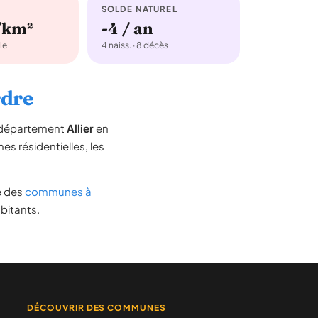
SOLDE NATUREL
/km²
-4 / an
le
4 naiss. · 8 décès
rdre
e département
Allier
en
nes résidentielles, les
te des
communes à
bitants.
DÉCOUVRIR DES COMMUNES