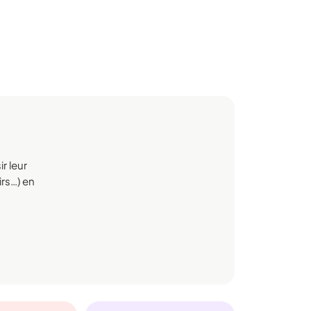
r leur
irs…) en