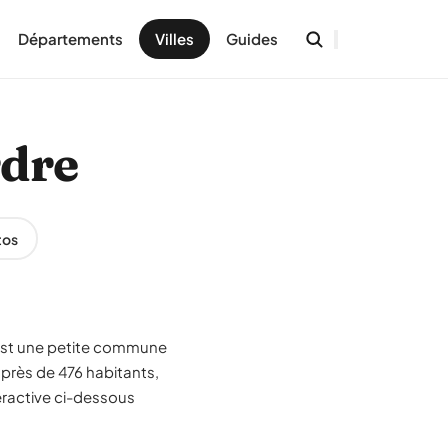
Départements
Villes
Guides
rdre
tos
e est une petite commune
 près de 476 habitants,
eractive ci-dessous