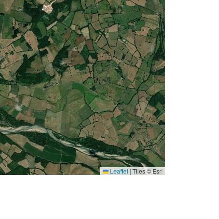
Leaflet
|
Tiles © Esri