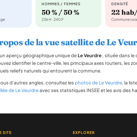
HOMMES / FEMMES
DENSITÉ
50 % / 50 %
22 hab
age
236 H · 240 F
Commune rura
ropos de la vue satellite de Le Veu
re un aperçu géographique unique de
Le Veurdre
, située dans l
vez identifier le centre-ville, les principaux axes routiers, les zo
uels reliefs naturels qui entourent la commune.
ous d'autres angles, consultez les
photos de Le Veurdre
, la lis
illée de Le Veurdre
avec ses statistiques INSEE et les avis des ha
E SITE
EXPLORER