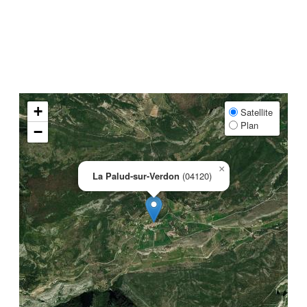
+
Satellite
Plan
−
×
La Palud-sur-Verdon
(04120)