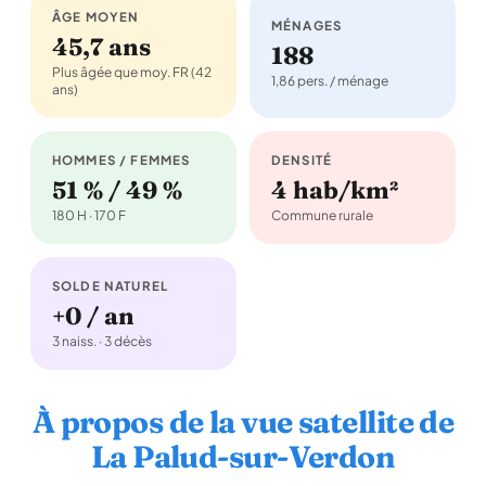
ÂGE MOYEN
MÉNAGES
45,7 ans
188
Plus âgée que moy. FR (42
1,86 pers. / ménage
ans)
HOMMES / FEMMES
DENSITÉ
51 % / 49 %
4 hab/km²
180 H · 170 F
Commune rurale
SOLDE NATUREL
+0 / an
3 naiss. · 3 décès
À propos de la vue satellite de
La Palud-sur-Verdon