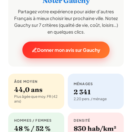
Noter Gauchy
Partagez votre expérience pour aider d'autres
Français à mieux choisir leur prochaine ville. Notez
Gauchy sur 7 critères (qualité de vie, coût, loisirs…)
en quelques clics.
Donner mon avis sur Gauchy
ÂGE MOYEN
MÉNAGES
44,0 ans
2 341
Plus âgée que moy. FR (42
2,20 pers. / ménage
ans)
HOMMES / FEMMES
DENSITÉ
48 % / 52 %
830 hab/km²