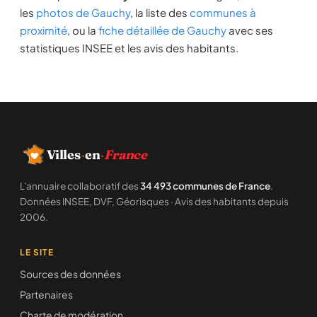
les
photos de Gauchy
, la liste des
communes à
proximité
, ou la
fiche détaillée de Gauchy
avec ses
statistiques INSEE et les avis des habitants.
Villes
·
en
·
France
L'annuaire collaboratif des
34 493 communes de France
.
Données INSEE, DVF, Géorisques · Avis des habitants depuis
2006.
LE SITE
Sources des données
Partenaires
Charte de modération