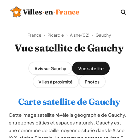
Villes
·
en
·
France
France
›
Picardie
›
Aisne (02)
›
Gauchy
Vue satellite de Gauchy
Avis sur Gauchy
Vue satellite
Villes à proximité
Photos
Carte satellite de Gauchy
Cette image satellite révèle la géographie de Gauchy,
entre zones bâties et espaces naturels. Gauchy est
une commune de taille moyenne située dans le Aisne
(02), région Picardie. La commune compte environ 5