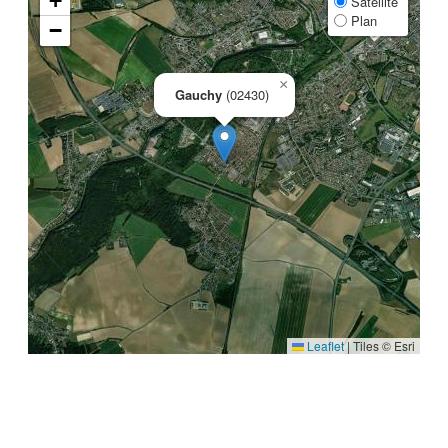
+
Satellite
Plan
−
×
Gauchy
(02430)
Leaflet
|
Tiles © Esri