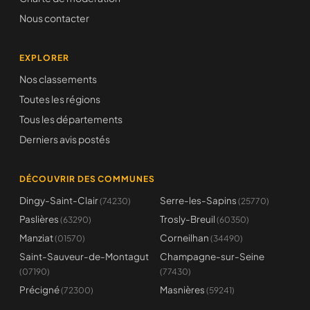
Nous contacter
EXPLORER
Nos classements
Toutes les régions
Tous les départements
Derniers avis postés
DÉCOUVRIR DES COMMUNES
Dingy-Saint-Clair
Serre-les-Sapins
(74230)
(25770)
Paslières
Trosly-Breuil
(63290)
(60350)
Manziat
Corneilhan
(01570)
(34490)
Saint-Sauveur-de-Montagut
Champagne-sur-Seine
(07190)
(77430)
Précigné
Masnières
(72300)
(59241)