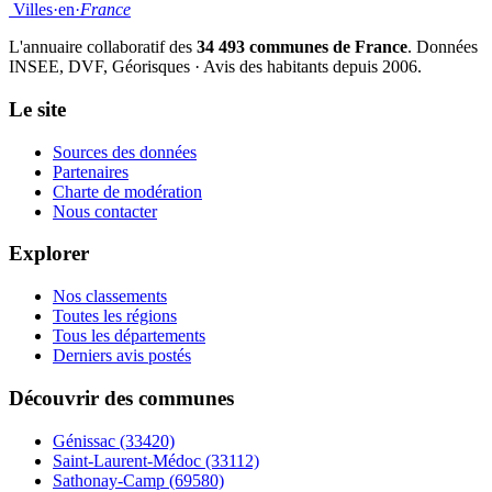
Villes
·
en
·
France
L'annuaire collaboratif des
34 493 communes de France
. Données
INSEE, DVF, Géorisques · Avis des habitants depuis 2006.
Le site
Sources des données
Partenaires
Charte de modération
Nous contacter
Explorer
Nos classements
Toutes les régions
Tous les départements
Derniers avis postés
Découvrir des communes
Génissac
(33420)
Saint-Laurent-Médoc
(33112)
Sathonay-Camp
(69580)