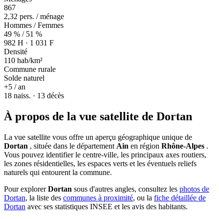
867
2,32 pers. / ménage
Hommes / Femmes
49 % / 51 %
982 H · 1 031 F
Densité
110 hab/km²
Commune rurale
Solde naturel
+5 / an
18 naiss. · 13 décès
À propos de la vue satellite de Dortan
La vue satellite vous offre un aperçu géographique unique de
Dortan
, située dans le département
Ain
en région
Rhône-Alpes
.
Vous pouvez identifier le centre-ville, les principaux axes routiers,
les zones résidentielles, les espaces verts et les éventuels reliefs
naturels qui entourent la commune.
Pour explorer
Dortan
sous d'autres angles, consultez les
photos de
Dortan
, la liste des
communes à proximité
, ou la
fiche détaillée de
Dortan
avec ses statistiques INSEE et les avis des habitants.