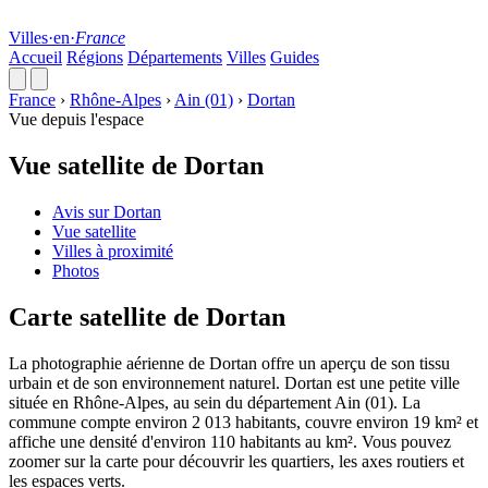
Villes
·
en
·
France
Accueil
Régions
Départements
Villes
Guides
France
›
Rhône-Alpes
›
Ain (01)
›
Dortan
Vue depuis l'espace
Vue satellite de Dortan
Avis sur Dortan
Vue satellite
Villes à proximité
Photos
Carte satellite de Dortan
La photographie aérienne de Dortan offre un aperçu de son tissu
urbain et de son environnement naturel. Dortan est une petite ville
située en Rhône-Alpes, au sein du département Ain (01). La
commune compte environ 2 013 habitants, couvre environ 19 km² et
affiche une densité d'environ 110 habitants au km². Vous pouvez
zoomer sur la carte pour découvrir les quartiers, les axes routiers et
les espaces verts.