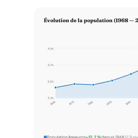
Évolution de la population (1968 — 
4,4 k
3,7 k
3,0 k
2,3 k
1968
1975
1982
1990
1999
Population Anneyron
+51,2 %
depuis 1968
💡 Surv