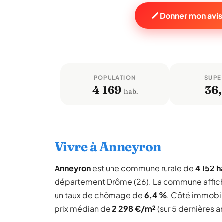
Donner mon avis
POPULATION
SUPE
4 169
36
hab.
Vivre à Anneyron
Anneyron
est une commune rurale de
4 152 h
département Drôme (26). La commune affic
un taux de chômage de
6,4 %
. Côté immobil
prix médian de
2 298 €/m²
(sur 5 dernières a