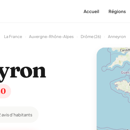
Accueil
Régions
La France
›
Auvergne-Rhône-Alpes
›
Drôme (26)
›
Anneyron
yron
40
2 avis d'habitants