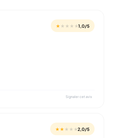
★
★
★
★
★
1,0/5
Signaler cet avis
★ ★
★
★
★
2,0/5