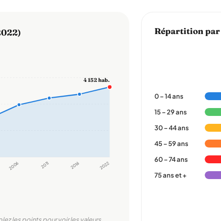
Répartition par
2022)
4 152 hab.
0 – 14 ans
15 – 29 ans
30 – 44 ans
45 – 59 ans
60 – 74 ans
2006
2011
2016
2022
75 ans et +
olez les points pour voir les valeurs