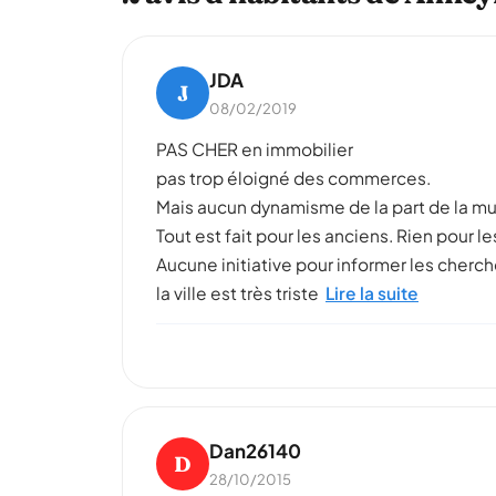
JDA
J
08/02/2019
PAS CHER en immobilier
pas trop éloigné des commerces.
Mais aucun dynamisme de la part de la mun
Tout est fait pour les anciens. Rien pour le
Aucune initiative pour informer les cherche
la ville est très triste
Lire la suite
Dan26140
D
28/10/2015