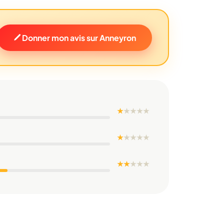
Donner mon avis sur Anneyron
★
★
★
★
★
★
★
★
★
★
★ ★
★
★
★