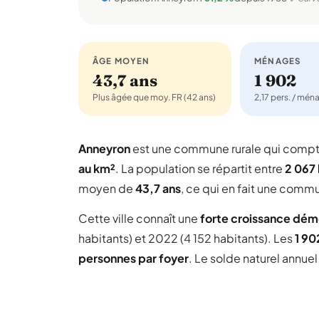
ÂGE MOYEN
MÉNAGES
43,7 ans
1 902
Plus âgée que moy. FR (42 ans)
2,17 pers. / mén
Anneyron
est une commune rurale qui comp
au km²
. La population se répartit entre
2 067
moyen de
43,7 ans
, ce qui en fait une comm
Cette ville connaît une
forte croissance dé
habitants) et 2022 (4 152 habitants). Les
1 9
personnes par foyer
. Le solde naturel annue