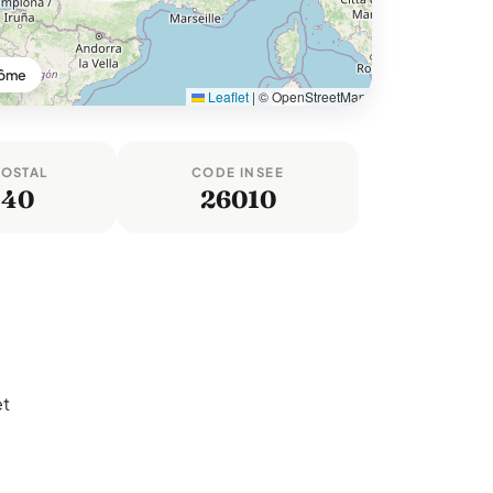
rôme
Leaflet
|
© OpenStreetMap
POSTAL
CODE INSEE
140
26010
et