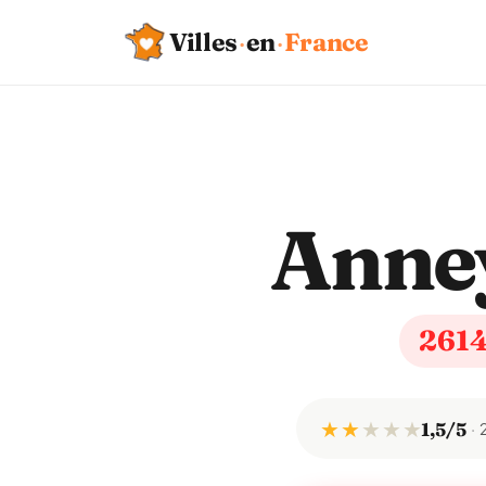
Villes
·
en
·
France
Anne
261
★ ★
★
★
★
1,5/5