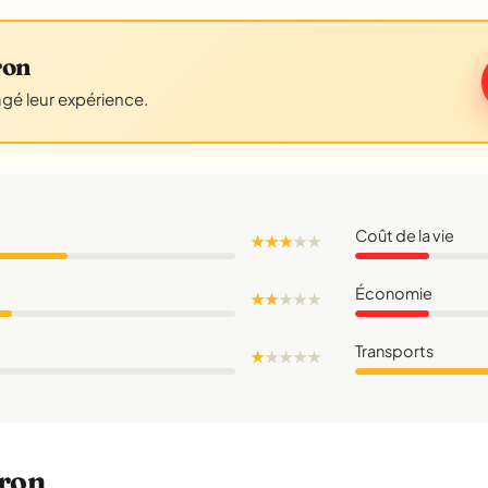
ron
agé leur expérience.
Coût de la vie
★ ★ ★
★
★
Économie
★ ★
★
★
★
Transports
★
★
★
★
★
yron