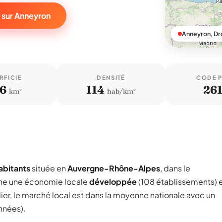
 sur Anneyron
Anneyron, D
RFICIE
DENSITÉ
CODE 
,6
114
26
km²
hab/km²
abitants
située en
Auvergne-Rhône-Alpes
, dans le
he une économie locale
développée
(108 établissements) 
ier, le marché local est dans la moyenne nationale avec un
nnées).