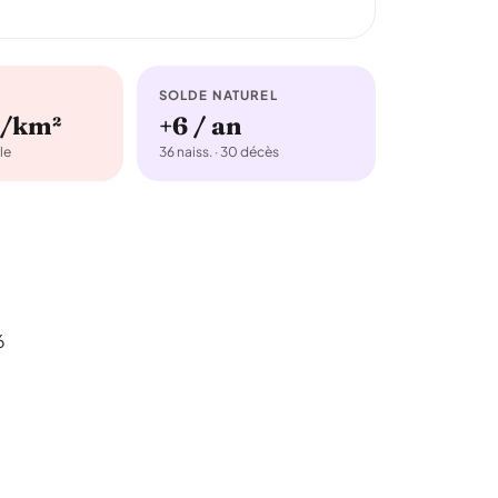
SOLDE NATUREL
b/km²
+6 / an
le
36 naiss. · 30 décès
6