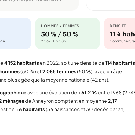
HOMMES / FEMMES
DENSITÉ
50 % / 50 %
114 ha
age
2 067 H · 2 085 F
Commune rura
te
4 152 habitants
en 2022, soit une densité de
114 habitants
 hommes
(50 %) et
2 085 femmes
(50 %), avec un âge
une plus âgée que la moyenne nationale (42 ans).
mographique
avec une évolution de
+51,2 %
entre 1968 (2 74
02 ménages
de Anneyron comptent en moyenne
2,17
l est de
+6 habitants
(36 naissances et 30 décès par an).