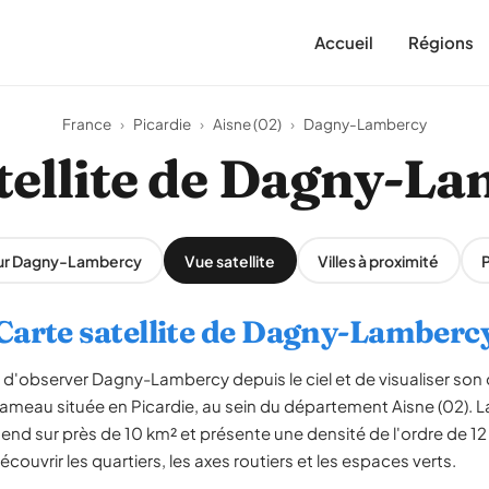
Accueil
Régions
France
›
Picardie
›
Aisne (02)
›
Dagny-Lambercy
tellite de Dagny-L
sur Dagny-Lambercy
Vue satellite
Villes à proximité
Carte satellite de Dagny-Lamberc
 d'observer Dagny-Lambercy depuis le ciel et de visualiser son o
meau située en Picardie, au sein du département Aisne (02).
étend sur près de 10 km² et présente une densité de l'ordre de 
couvrir les quartiers, les axes routiers et les espaces verts.