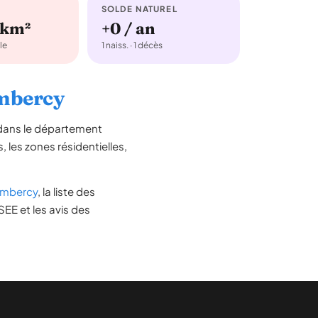
SOLDE NATUREL
/km²
+0 / an
le
1 naiss. · 1 décès
ambercy
 dans le département
s, les zones résidentielles,
ambercy
, la liste des
SEE et les avis des