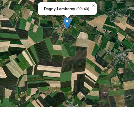
×
Dagny-Lambercy
(02140)