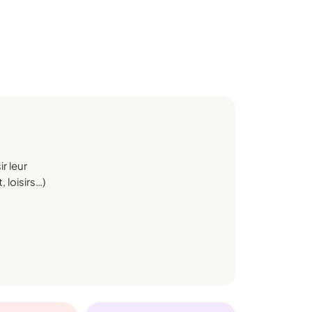
r leur
 loisirs…)