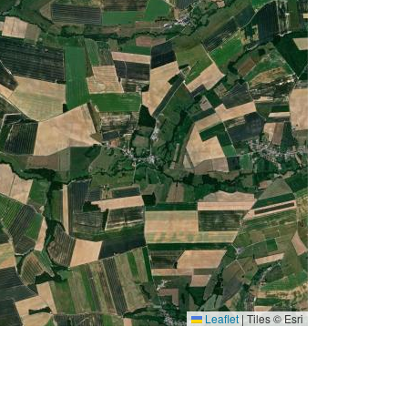
Leaflet
|
Tiles © Esri