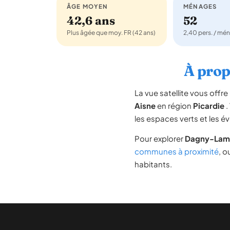
ÂGE MOYEN
MÉNAGES
42,6 ans
52
Plus âgée que moy. FR (42 ans)
2,40 pers. / mé
À prop
La vue satellite vous off
Aisne
en région
Picardie
.
les espaces verts et les é
Pour explorer
Dagny-Lam
communes à proximité
, o
habitants.