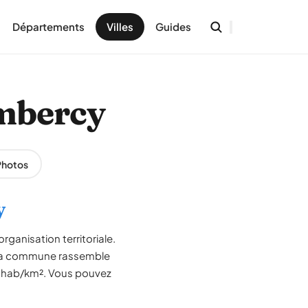
Départements
Villes
Guides
ambercy
Photos
y
rganisation territoriale.
 La commune rassemble
12 hab/km². Vous pouvez