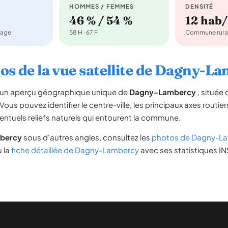
HOMMES / FEMMES
DENSITÉ
46 % / 54 %
12 hab
nage
58 H · 67 F
Commune rura
os de la vue satellite de Dagny-L
re un aperçu géographique unique de
Dagny-Lambercy
, située
 Vous pouvez identifier le centre-ville, les principaux axes routier
ventuels reliefs naturels qui entourent la commune.
bercy
sous d'autres angles, consultez les
photos de Dagny-L
u la
fiche détaillée de Dagny-Lambercy
avec ses statistiques IN