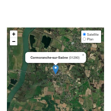
+
Satellite
Plan
−
×
Cormoranche-sur-Saône
(01290)