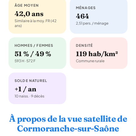
ÂGE MOYEN
MÉNAGES
42,0 ans
464
Similaire à la moy. FR (42
2,51 pers. / ménage
ans)
HOMMES / FEMMES
DENSITÉ
51 % / 49 %
119 hab/km²
593 H · 572 F
Commune rurale
SOLDE NATUREL
+1 / an
10 naiss. · 9 décès
À propos de la vue satellite de
Cormoranche-sur-Saône