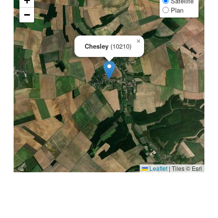
+
Satellite
Plan
−
×
Chesley
(10210)
Leaflet
|
Tiles © Esri