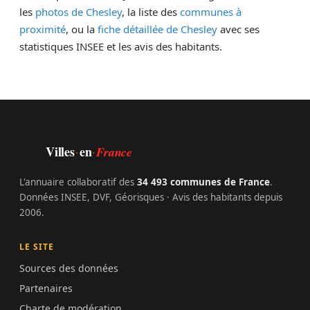
les
photos de Chesley
, la liste des
communes à
proximité
, ou la
fiche détaillée de Chesley
avec ses
statistiques INSEE et les avis des habitants.
Villes
en
·
·
France
L'annuaire collaboratif des
34 493 communes de France
.
Données INSEE, DVF, Géorisques · Avis des habitants depuis
2006.
LE SITE
Sources des données
Partenaires
Charte de modération