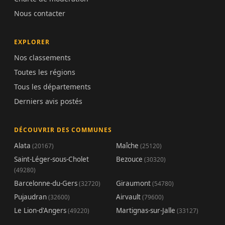
Nous contacter
EXPLORER
Nos classements
Toutes les régions
Tous les départements
Derniers avis postés
DÉCOUVRIR DES COMMUNES
Alata
Maîche
(20167)
(25120)
Saint-Léger-sous-Cholet
Bezouce
(30320)
(49280)
Barcelonne-du-Gers
Giraumont
(32720)
(54780)
Pujaudran
Airvault
(32600)
(79600)
Le Lion-d'Angers
Martignas-sur-Jalle
(49220)
(33127)