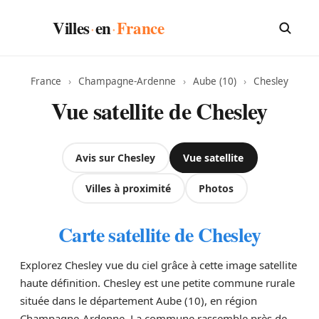
Villes
en
France
·
·
France
›
Champagne-Ardenne
›
Aube (10)
›
Chesley
Vue satellite de Chesley
Avis sur Chesley
Vue satellite
Villes à proximité
Photos
Carte satellite de Chesley
Explorez Chesley vue du ciel grâce à cette image satellite
haute définition. Chesley est une petite commune rurale
située dans le département Aube (10), en région
Champagne-Ardenne. La commune rassemble près de