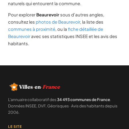
naturels qui entourent la commune.
Pour explorer
Beaurevoir
sous d'autres angles,
consultez les
photos de Beaurevoir
, la liste des
communes à proximité
, ou la
fiche détaillée de
Beaurevoir
avec ses statistiques INSEE et les avis des
habitants.
Villes
·
en
·
France
L'annuaire collaboratif des
34 493 communes de France
.
Données INSEE, DVF, Géorisques · Avis des habitants depuis
2006.
LE SITE