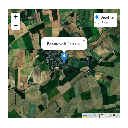
+
Satellite
Plan
−
×
Beaurevoir
(02110)
Leaflet
|
Tiles © Esri