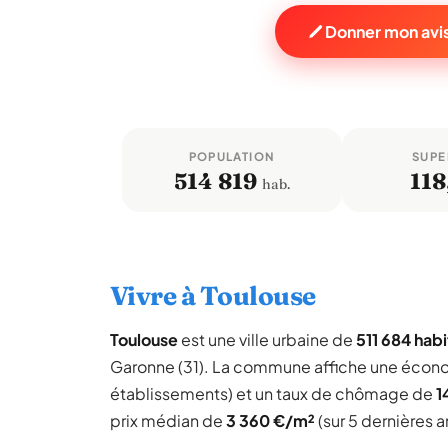
Donner mon avis
POPULATION
SUPE
514 819
118
hab.
Vivre à Toulouse
Toulouse
est une ville urbaine de
511 684 hab
Garonne (31). La commune affiche une écon
établissements) et un taux de chômage de
1
prix médian de
3 360 €/m²
(sur 5 dernières 