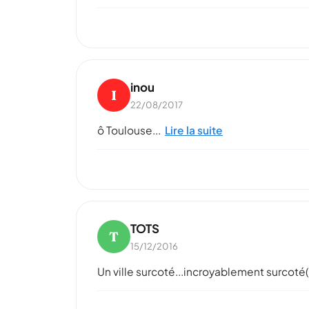
inou
I
22/08/2017
ô Toulouse...
Lire la suite
TOTS
T
15/12/2016
Un ville surcoté...incroyablement surcoté