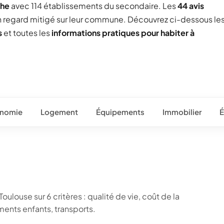
che
avec 114 établissements du secondaire. Les
44 avis
un regard mitigé sur leur commune. Découvrez ci-dessous le
s
et toutes les
informations pratiques pour habiter à
nomie
Logement
Équipements
Immobilier
É
ulouse sur 6 critères : qualité de vie, coût de la
ents enfants, transports.