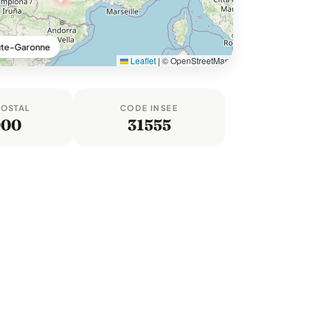
ute-Garonne
Leaflet
|
© OpenStreetMap
POSTAL
CODE INSEE
000
31555