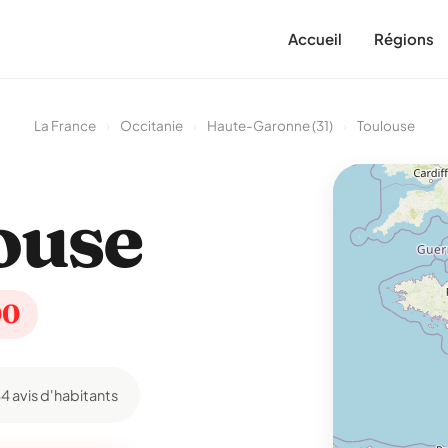
Accueil
Régions
La France
›
Occitanie
›
Haute-Garonne (31)
›
Toulouse
ouse
00
4 avis d'habitants