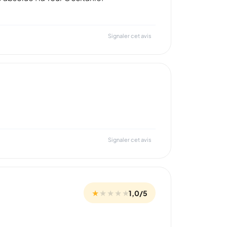
Signaler cet avis
Signaler cet avis
★
★
★
★
★
1,0/5