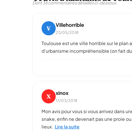
Dont 36 commentaires détaillés ci-dessous.
Villehorrible
V
23/05/2018
Toulouse est une ville horrible sur le pla
d'urbanisme incompréhensible (on fait du n
xinox
X
17/03/2018
Mon avis pour vous si vous arrivez dans un
snake, enfin ne devenait pas une proie ou 
lieux.
Lire la suite