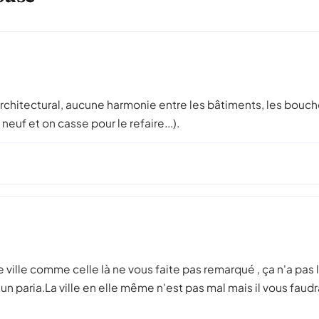
n architectural, aucune harmonie entre les bâtiments, les bouc
euf et on casse pour le refaire...).
e ville comme celle là ne vous faite pas remarqué , ça n'a pas 
un paria.La ville en elle même n'est pas mal mais il vous fau