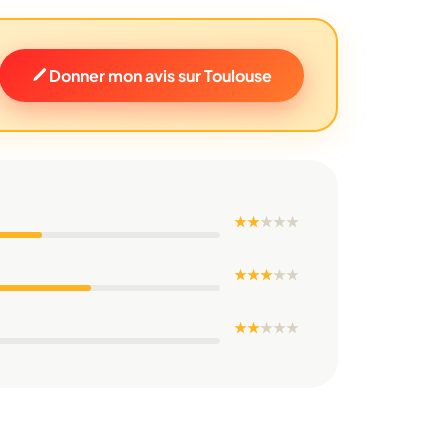
Donner mon avis sur Toulouse
★ ★
★
★
★
★ ★ ★
★
★
★ ★
★
★
★