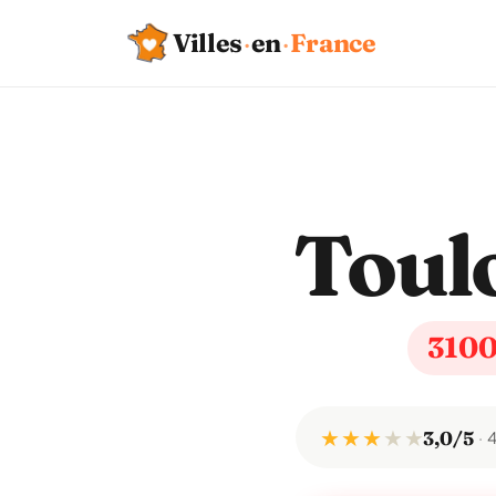
Villes
·
en
·
France
Toul
310
★ ★ ★
★
★
3,0/5
4