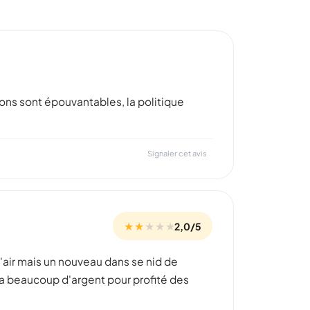
hons sont épouvantables, la politique
Signaler cet avis
★ ★
★
★
★
2,0/5
l'air mais un nouveau dans se nid de
dra beaucoup d'argent pour profité des