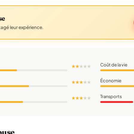
se
tagé leur expérience.
Coût de la vie
★ ★
★
★
★
Économie
★ ★ ★
★
★
Transports
★ ★ ★
★
★
ouse