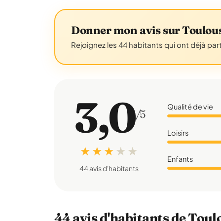
Donner mon avis sur Toulou
Rejoignez les 44 habitants qui ont déjà par
3,0
Qualité de vie
/5
Loisirs
★ ★ ★
★
★
Enfants
44 avis d'habitants
44 avis d'habitants de Toul