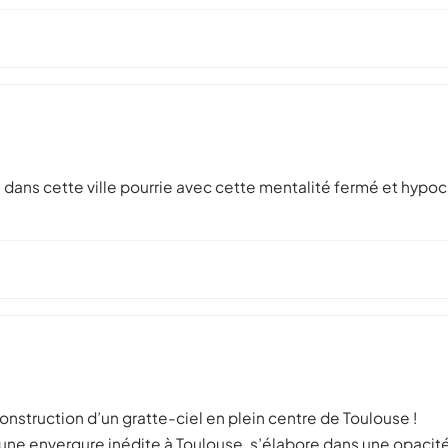
s dans cette ville pourrie avec cette mentalité fermé et hypocr
struction d’un gratte-ciel en plein centre de Toulouse !
’une envergure inédite à Toulouse, s’élabore dans une opacité 