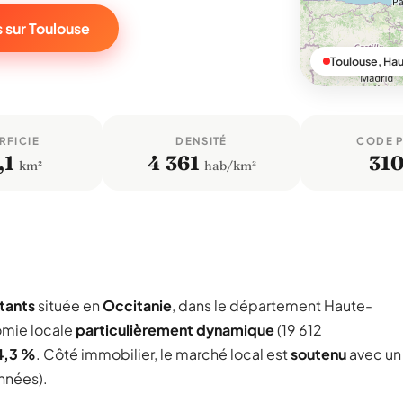
 sur Toulouse
Toulouse, Ha
RFICIE
DENSITÉ
CODE 
,1
4 361
31
km²
hab/km²
itants
située en
Occitanie
, dans le département Haute-
omie locale
particulièrement dynamique
(19 612
4,3 %
. Côté immobilier, le marché local est
soutenu
avec un
années).