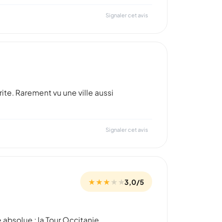
Signaler cet avis
ite. Rarement vu une ville aussi
Signaler cet avis
★ ★ ★
★
★
3,0/5
absolue : la Tour Occitanie.