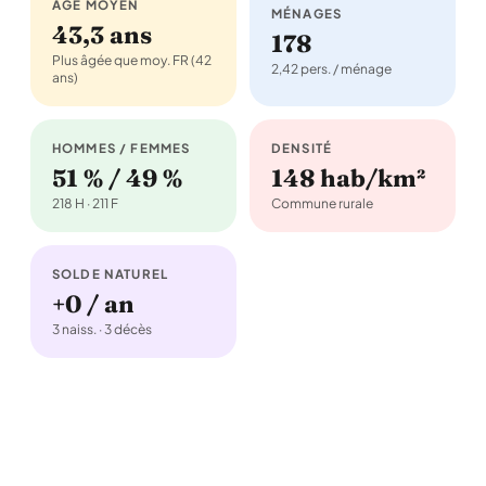
ÂGE MOYEN
MÉNAGES
43,3 ans
178
Plus âgée que moy. FR (42
2,42 pers. / ménage
ans)
HOMMES / FEMMES
DENSITÉ
51 % / 49 %
148 hab/km²
218 H · 211 F
Commune rurale
SOLDE NATUREL
+0 / an
3 naiss. · 3 décès