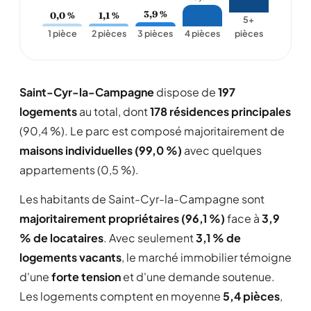
3,9 %
0,0 %
1,1 %
5+
1 pièce
2 pièces
3 pièces
4 pièces
pièces
Saint-Cyr-la-Campagne
dispose de
197
logements
au total, dont
178 résidences principales
(90,4 %). Le parc est composé majoritairement de
maisons individuelles (99,0 %)
avec quelques
appartements (0,5 %).
Les habitants de Saint-Cyr-la-Campagne sont
majoritairement propriétaires (96,1 %)
face à
3,9
% de locataires
. Avec seulement
3,1 % de
logements vacants
, le marché immobilier témoigne
d'une
forte tension
et d'une demande soutenue.
Les logements comptent en moyenne
5,4 pièces
,