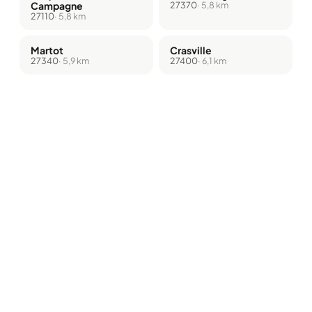
Campagne
27370
· 5,8 km
27110
· 5,8 km
Martot
Crasville
27340
· 5,9 km
27400
· 6,1 km