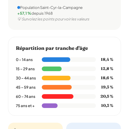
Population Saint-Cyr-la-Campagne
+57,1 %
depuis 1968
💡 Survolez les points pour voir les valeurs
Répartition par tranche d'âge
18,4 %
0 – 14 ans
12,8 %
15 – 29 ans
18,6 %
30 – 44 ans
19,3 %
45 – 59 ans
20,5 %
60 – 74 ans
10,3 %
75 ans et +