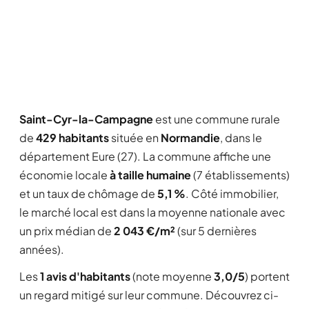
Saint-Cyr-la-Campagne
est une commune rurale
de
429 habitants
située en
Normandie
, dans le
département Eure (27). La commune affiche une
économie locale
à taille humaine
(7 établissements)
et un taux de chômage de
5,1 %
. Côté immobilier,
le marché local est dans la moyenne nationale avec
un prix médian de
2 043 €/m²
(sur 5 dernières
années).
Les
1 avis d'habitants
(note moyenne
3,0/5
) portent
un regard mitigé sur leur commune. Découvrez ci-