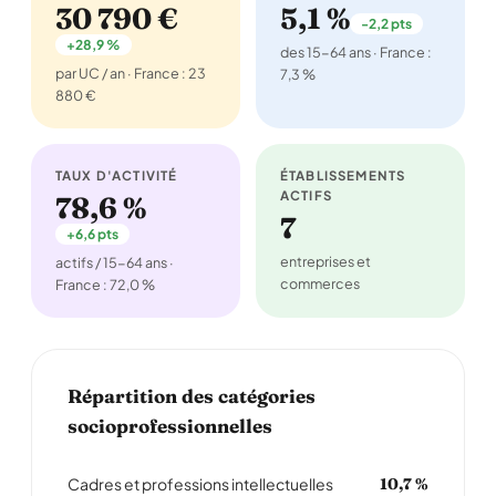
30 790 €
5,1 %
-2,2 pts
+28,9 %
des 15-64 ans · France :
par UC / an · France : 23
7,3 %
880 €
TAUX D'ACTIVITÉ
ÉTABLISSEMENTS
ACTIFS
78,6 %
7
+6,6 pts
entreprises et
actifs / 15-64 ans ·
commerces
France : 72,0 %
Répartition des catégories
socioprofessionnelles
Cadres et professions intellectuelles
10,7 %