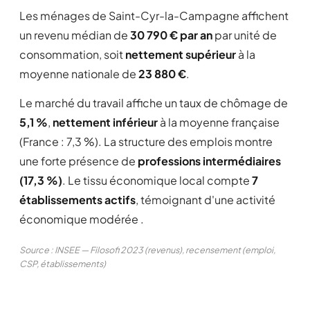
Les ménages de Saint-Cyr-la-Campagne affichent
un revenu médian de
30 790 € par an
par unité de
consommation, soit
nettement supérieur
à la
moyenne nationale de
23 880 €
.
Le marché du travail affiche un taux de chômage de
5,1 %
,
nettement inférieur
à la moyenne française
(France : 7,3 %). La structure des emplois montre
une forte présence de
professions intermédiaires
(17,3 %)
. Le tissu économique local compte
7
établissements actifs
, témoignant d'une activité
économique modérée .
Source : INSEE — Filosofi 2023 (revenus), recensement (emploi,
CSP, établissements)