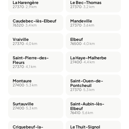
La Harengère
Le Bec-Thomas
27370
· 2,9 km
27370
· 3,2 km
Caudebec-lès-Elbeuf
Mandeville
76320
· 3,4 km
27370
· 3,6 km
Vraiville
Elbeuf
27370
· 4,0 km
76500
· 4,0 km
Saint-Pierre-des-
La Haye-Malherbe
Fleurs
27400
· 4,4 km
27370
· 4,1 km
Montaure
Saint-Ouen-de-
27400
· 5,3 km
Pontcheuil
27370
· 5,3 km
Surtauville
Saint-Aubin-lès-
27400
· 5,3 km
Elbeuf
76410
· 5,6 km
Criquebeuf-la-
Le Thuit-Signol