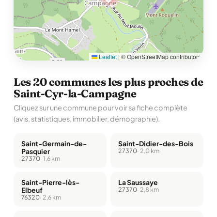
Leaflet
|
© OpenStreetMap contributors
Les 20 communes les plus proches de
Saint-Cyr-la-Campagne
Cliquez sur une commune pour voir sa fiche complète
(avis, statistiques, immobilier, démographie).
Saint-Germain-de-
Saint-Didier-des-Bois
Pasquier
27370
· 2,0 km
27370
· 1,6 km
Saint-Pierre-lès-
La Saussaye
Elbeuf
27370
· 2,8 km
76320
· 2,6 km