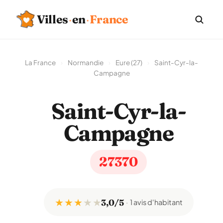
Villes
·
en
·
France
La France
›
Normandie
›
Eure (27)
›
Saint-Cyr-la-
Campagne
Saint-Cyr-la-
Campagne
27370
★ ★ ★
★
★
3,0/5
1 avis d'habitant