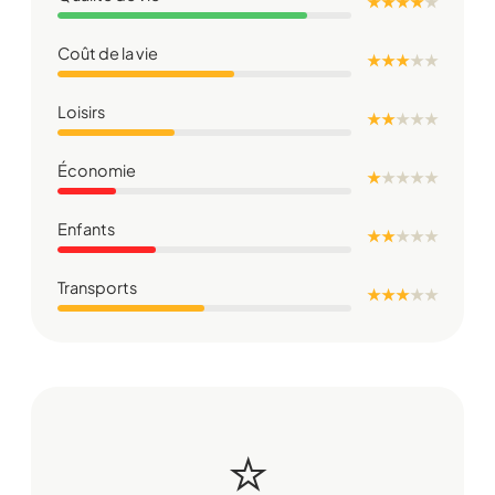
★ ★ ★ ★
★
Coût de la vie
★ ★ ★
★
★
Loisirs
★ ★
★
★
★
Économie
★
★
★
★
★
Enfants
★ ★
★
★
★
Transports
★ ★ ★
★
★
⭐