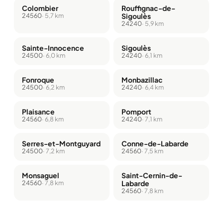
Colombier
Rouffignac-de-
24560
· 5,7 km
Sigoulès
24240
· 5,9 km
Sainte-Innocence
Sigoulès
24500
· 6,0 km
24240
· 6,1 km
Fonroque
Monbazillac
24500
· 6,2 km
24240
· 6,4 km
Plaisance
Pomport
24560
· 6,8 km
24240
· 7,1 km
Serres-et-Montguyard
Conne-de-Labarde
24500
· 7,2 km
24560
· 7,5 km
Monsaguel
Saint-Cernin-de-
24560
· 7,8 km
Labarde
24560
· 7,8 km