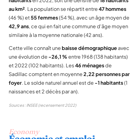
habitants
en 2022, soit une densité de
18 habitants
au km²
. La population se répartit entre
47 hommes
(46 %) et
55 femmes
(54 %), avec un âge moyen de
42,9 ans
, ce qui en fait une commune d'âge moyen
similaire à la moyenne nationale (42 ans).
Cette ville connaît une
baisse démographique
avec
une évolution de
-26,1 %
entre 1968 (138 habitants)
et 2022 (102 habitants). Les
46 ménages
de
Sadillac comptent en moyenne
2,22 personnes par
foyer
. Le solde naturel annuel est de
-1 habitants
(1
naissances et 2 décès par an).
Sources : INSEE (recensement 2022)
Economy
Économie et emploi