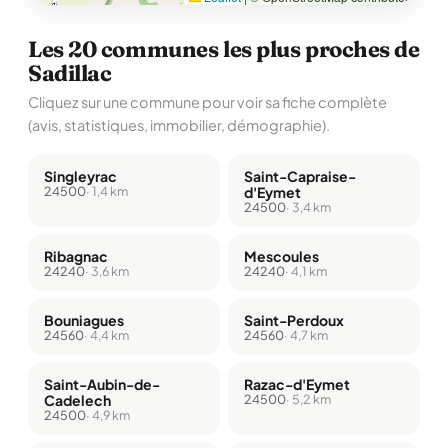
Les 20 communes les plus proches de
Sadillac
Cliquez sur une commune pour voir sa fiche complète
(avis, statistiques, immobilier, démographie).
Singleyrac
Saint-Capraise-
24500
· 1,4 km
d'Eymet
24500
· 3,4 km
Ribagnac
Mescoules
24240
· 3,6 km
24240
· 4,1 km
Bouniagues
Saint-Perdoux
24560
· 4,4 km
24560
· 4,7 km
Saint-Aubin-de-
Razac-d'Eymet
Cadelech
24500
· 5,2 km
24500
· 4,9 km