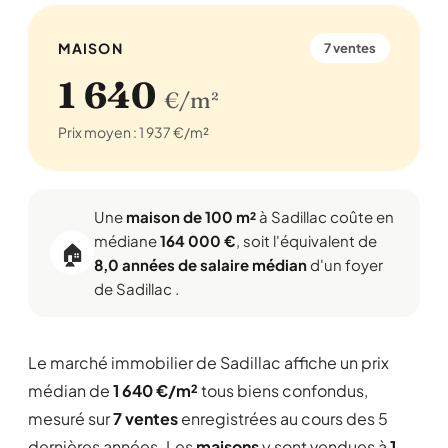
MAISON
7 ventes
1 640
€/m²
Prix moyen : 1 937 €/m²
Une
maison de 100 m²
à Sadillac coûte en
médiane
164 000 €
, soit l'équivalent de
🏠
8,0 années de salaire médian
d'un foyer
de Sadillac .
Le marché immobilier de Sadillac affiche un prix
médian de
1 640 €/m²
tous biens confondus,
mesuré sur
7 ventes
enregistrées au cours des 5
dernières années. Les
maisons
y sont vendues à
1