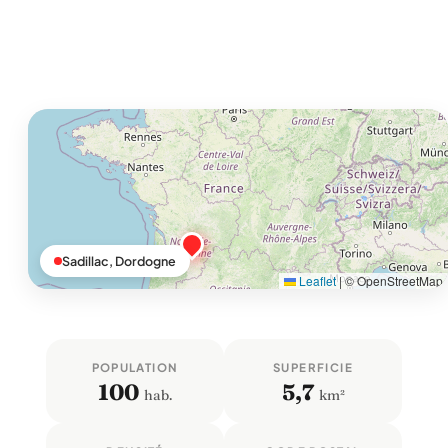
Sadillac, Dordogne
Leaflet
|
© OpenStreetMap
POPULATION
SUPERFICIE
100
5,7
hab.
km²