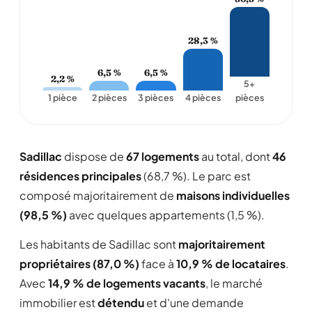
28,3 %
6,5 %
6,5 %
2,2 %
5+
1 pièce
2 pièces
3 pièces
4 pièces
pièces
Sadillac
dispose de
67 logements
au total, dont
46
résidences principales
(68,7 %). Le parc est
composé majoritairement de
maisons individuelles
(98,5 %)
avec quelques appartements (1,5 %).
Les habitants de Sadillac sont
majoritairement
propriétaires (87,0 %)
face à
10,9 % de locataires
.
Avec
14,9 % de logements vacants
, le marché
immobilier est
détendu
et d'une demande