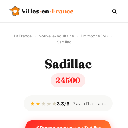
Villes
·
en
·
France
La France
›
Nouvelle-Aquitaine
›
Dordogne (24)
›
Sadillac
Sadillac
24500
★ ★
★
★
★
2,3/5
3 avis d'habitants
Donner mon avis sur Sadillac