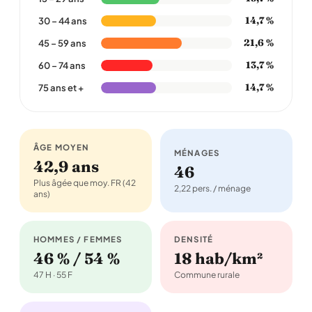
14,7 %
30 – 44 ans
21,6 %
45 – 59 ans
13,7 %
60 – 74 ans
14,7 %
75 ans et +
ÂGE MOYEN
MÉNAGES
42,9 ans
46
Plus âgée que moy. FR (42
2,22 pers. / ménage
ans)
HOMMES / FEMMES
DENSITÉ
46 % / 54 %
18 hab/km²
47 H · 55 F
Commune rurale