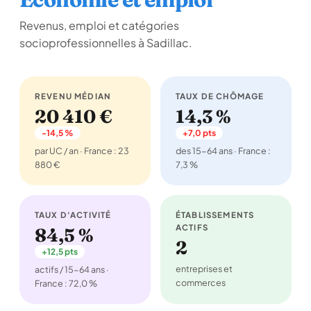
Revenus, emploi et catégories
socioprofessionnelles à Sadillac.
REVENU MÉDIAN
TAUX DE CHÔMAGE
20 410 €
14,3 %
-14,5 %
+7,0 pts
par UC / an · France : 23
des 15-64 ans · France :
880 €
7,3 %
TAUX D'ACTIVITÉ
ÉTABLISSEMENTS
ACTIFS
84,5 %
2
+12,5 pts
entreprises et
actifs / 15-64 ans ·
commerces
France : 72,0 %