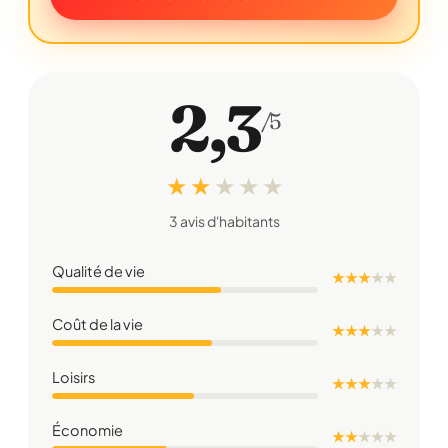
2,3
/5
★ ★
★
★
★
3 avis d'habitants
Qualité de vie
★ ★ ★
★
★
Coût de la vie
★ ★ ★
★
★
Loisirs
★ ★ ★
★
★
Économie
★ ★
★
★
★