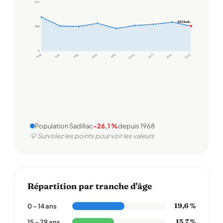
200
102 hab.
100
100
0
1968
1975
1982
1990
1999
2006
2011
2016
2022
Population Sadillac
-26,1 %
depuis 1968
💡 Survolez les points pour voir les valeurs
Répartition par tranche d'âge
19,6 %
0 – 14 ans
15,7 %
15 – 29 ans