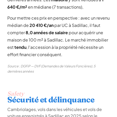
640 €/m²
en médiane (7 transactions),
Pour mettre ces prix en perspective : avec un revenu
médian de
20 410 €/an
par UC à Sadillac, il faut
compter
8,0 années de salaire
pour acquérir une
maison de 100 m² à Sadillac. Le marché immobilier
est
tendu
, l'accession à la propriété nécessite un
effort financier conséquent.
Source : DGFiP — DVF (Demandes de Valeurs Foncières), 5
dernières années
Safety
Sécurité et délinquance
Cambriolages, vols dans les véhicules et vols de
voiture enregistrés à Sadillac en 2025 selon le