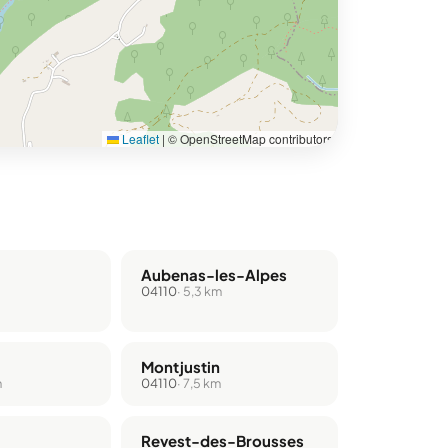
Leaflet
|
© OpenStreetMap contributors
Aubenas-les-Alpes
04110
· 5,3 km
Montjustin
m
04110
· 7,5 km
Revest-des-Brousses