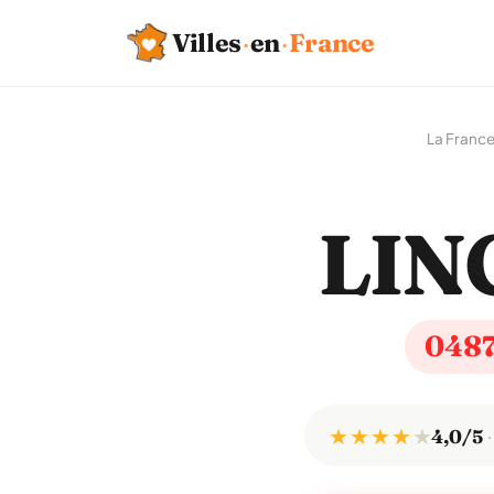
Villes
·
en
·
France
La Franc
LIN
048
★ ★ ★ ★
★
4,0/5