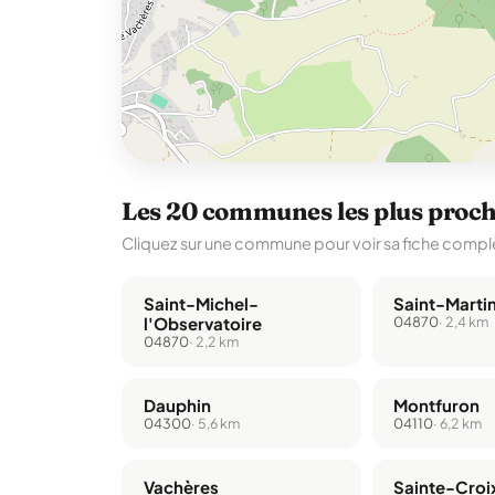
Les 20 communes les plus proc
Cliquez sur une commune pour voir sa fiche complè
Saint-Michel-
Saint-Marti
l'Observatoire
04870
· 2,4 km
04870
· 2,2 km
Dauphin
Montfuron
04300
· 5,6 km
04110
· 6,2 km
Vachères
Sainte-Croi