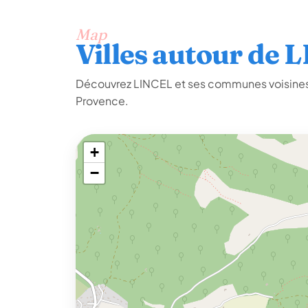
Map
Villes autour de 
Découvrez LINCEL et ses communes voisines
Provence.
+
−