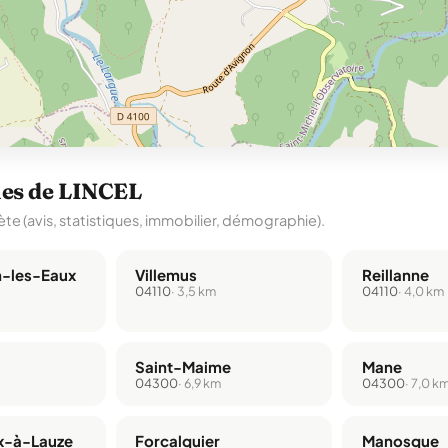
hes de LINCEL
te (avis, statistiques, immobilier, démographie).
n-les-Eaux
Villemus
Reillanne
04110
· 3,5 km
04110
· 4,0 km
Saint-Maime
Mane
04300
· 6,9 km
04300
· 7,0 k
x-à-Lauze
Forcalquier
Manosque