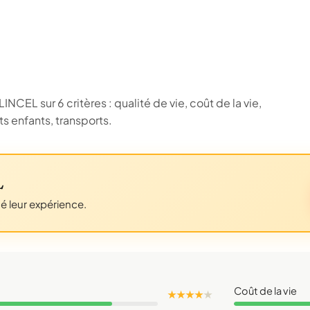
NCEL sur 6 critères : qualité de vie, coût de la vie,
 enfants, transports.
L
gé leur expérience.
Coût de la vie
★ ★ ★ ★
★