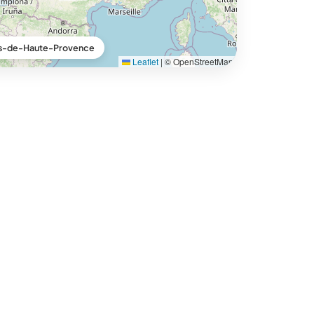
es-de-Haute-Provence
Leaflet
|
© OpenStreetMap