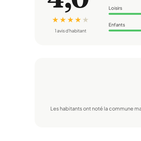
Loisirs
★ ★ ★ ★
★
Enfants
1 avis d'habitant
Les habitants ont noté la commune mai