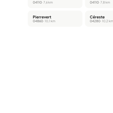
04110
· 7,6 km
04110
· 7,8 km
Pierrevert
Céreste
04860
· 10,1 km
04280
· 10,2 k