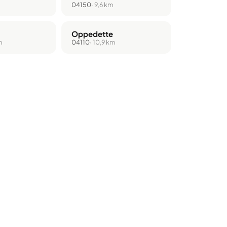
04150
· 9,6 km
Oppedette
m
04110
· 10,9 km