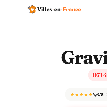
Villes
·
en
·
France
Gravi
071
★ ★ ★ ★ ★
4,6/5