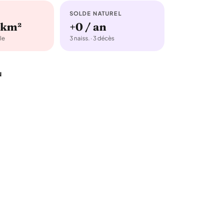
SOLDE NATUREL
/km²
+0 / an
le
3 naiss. · 3 décès
u