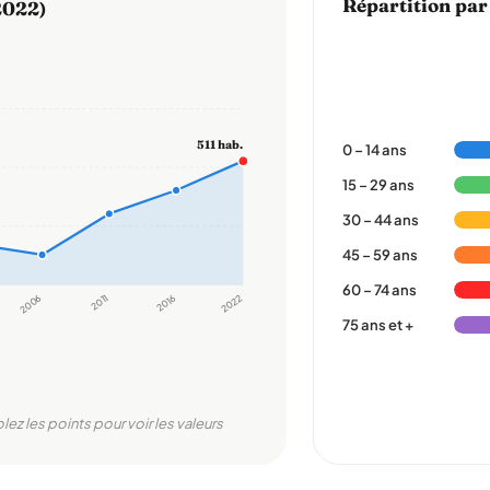
Répartition par
2022)
511 hab.
0 – 14 ans
15 – 29 ans
30 – 44 ans
45 – 59 ans
60 – 74 ans
2006
2011
2016
2022
75 ans et +
lez les points pour voir les valeurs