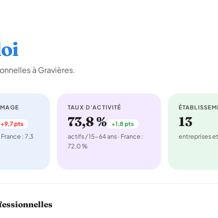
oi
onnelles à Gravières.
ÔMAGE
TAUX D'ACTIVITÉ
ÉTABLISSEM
73,8 %
13
+9,7 pts
+1,8 pts
 France : 7,3
actifs / 15-64 ans · France :
entreprises 
72,0 %
fessionnelles