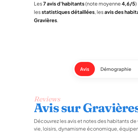
Les
7 avis d'habitants
(note moyenne
4,6/5
)
les
statistiques détaillées
, les
avis des habit
Gravières
.
Avis
Démographie
Reviews
Avis sur Gravière
Découvrez les avis et notes des habitants de Gr
vie, loisirs, dynamisme économique, équipem