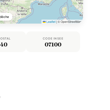
rdèche
Leaflet
|
© OpenStreetMap
POSTAL
CODE INSEE
140
07100
e