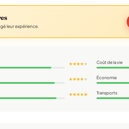
res
agé leur expérience.
Coût de la vie
★ ★ ★ ★
★
Économie
★ ★ ★ ★
★
Transports
★ ★ ★ ★ ★