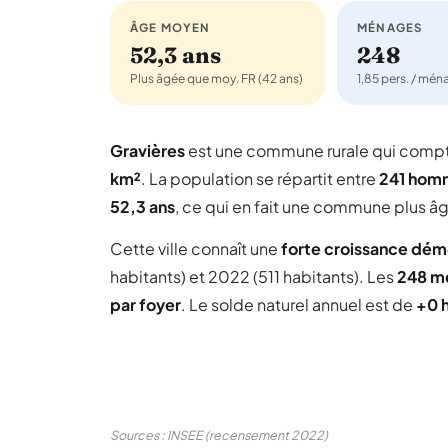
ÂGE MOYEN
MÉNAGES
52,3 ans
248
Plus âgée que moy. FR (42 ans)
1,85 pers. / mé
Gravières
est une commune rurale qui comp
km²
. La population se répartit entre
241 hom
52,3 ans
, ce qui en fait une commune plus â
Cette ville connaît une
forte croissance dé
habitants) et 2022 (511 habitants). Les
248 m
par foyer
. Le solde naturel annuel est de
+0 
Sources : INSEE (recensement 2022)