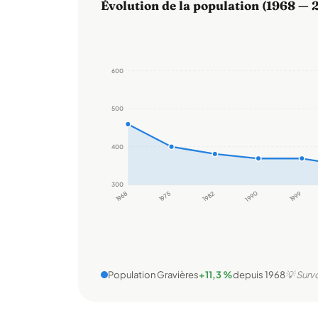
Évolution de la population (1968 — 
600
500
400
300
1968
1975
1982
1990
1999
Population Gravières
+11,3 %
depuis 1968
💡 Survo