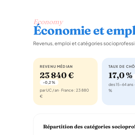
Economy
Économie et empl
Revenus, emploi et catégories socioprofessi
REVENU MÉDIAN
TAUX DE CH
23 840 €
17,0 %
-0,2 %
des 15-64 ans ·
par UC / an · France : 23 880
%
€
Répartition des catégories sociopro