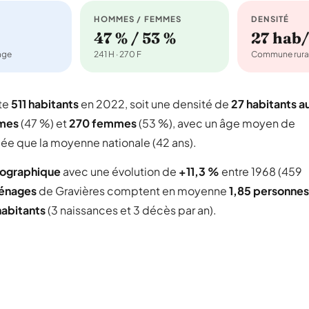
HOMMES / FEMMES
DENSITÉ
47 % / 53 %
27 hab
nage
241 H · 270 F
Commune rura
te
511 habitants
en 2022, soit une densité de
27 habitants a
mes
(47 %) et
270 femmes
(53 %), avec un âge moyen de
gée que la moyenne nationale (42 ans).
mographique
avec une évolution de
+11,3 %
entre 1968 (459
énages
de Gravières comptent en moyenne
1,85 personnes
habitants
(3 naissances et 3 décès par an).