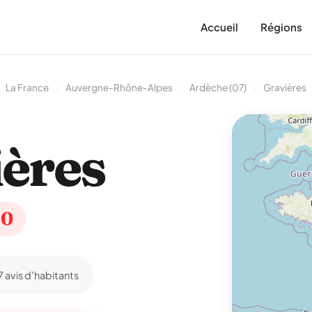
Accueil
Régions
La France
›
Auvergne-Rhône-Alpes
›
Ardèche (07)
›
Gravières
ères
40
7 avis d'habitants