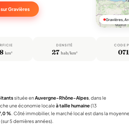
 sur Gravières
Gravières, A
RFICIE
DENSITÉ
CODE 
8
27
07
km²
hab/km²
bitants
située en
Auvergne-Rhône-Alpes
, dans le
iche une économie locale
à taille humaine
(13
7,0 %
. Côté immobilier, le marché local est dans la moyenn
(sur 5 dernières années).