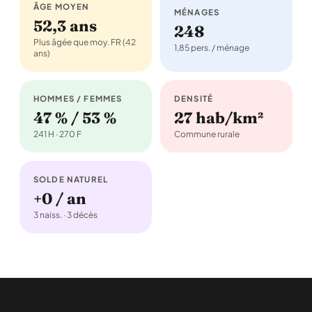
ÂGE MOYEN
MÉNAGES
52,3 ans
248
Plus âgée que moy. FR (42
1,85 pers. / ménage
ans)
HOMMES / FEMMES
DENSITÉ
47 % / 53 %
27 hab/km²
241 H · 270 F
Commune rurale
SOLDE NATUREL
+0 / an
3 naiss. · 3 décès