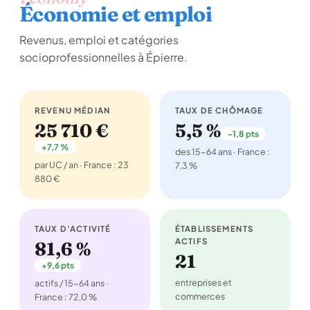
Économie et emploi
Revenus, emploi et catégories
socioprofessionnelles à Épierre.
REVENU MÉDIAN
TAUX DE CHÔMAGE
25 710 €
5,5 %
-1,8 pts
+7,7 %
des 15-64 ans · France :
par UC / an · France : 23
7,3 %
880 €
TAUX D'ACTIVITÉ
ÉTABLISSEMENTS
ACTIFS
81,6 %
21
+9,6 pts
entreprises et
actifs / 15-64 ans ·
commerces
France : 72,0 %