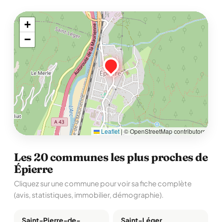
+
−
Leaflet
|
© OpenStreetMap contributors
Les 20 communes les plus proches de
Épierre
Cliquez sur une commune pour voir sa fiche complète
(avis, statistiques, immobilier, démographie).
Saint-Pierre-de-
Saint-Léger