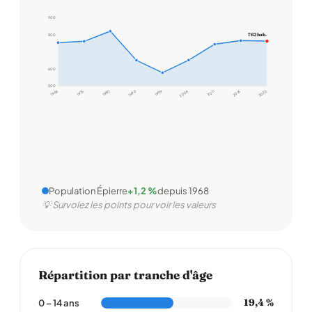
900
762 hab.
800
600
500
1968
1975
1982
1990
1999
2006
2011
2016
2022
Population Épierre
+1,2 %
depuis 1968
💡 Survolez les points pour voir les valeurs
Répartition par tranche d'âge
19,4 %
0 – 14 ans