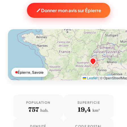
Donner mon avis sur Épierre
Épierre, Savoie
Leaflet
|
© OpenStreetMa
POPULATION
SUPERFICIE
757
19,4
hab.
km²
DENSITÉ
CODE POSTAL