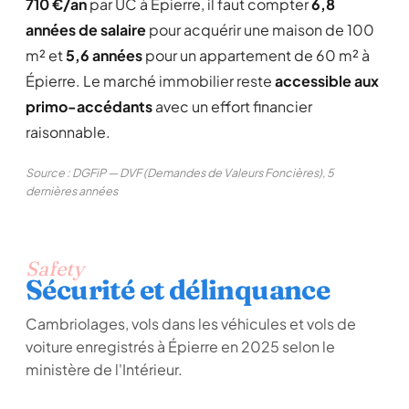
710 €/an
par UC à Épierre, il faut compter
6,8
années de salaire
pour acquérir une maison de 100
m² et
5,6 années
pour un appartement de 60 m² à
Épierre. Le marché immobilier reste
accessible aux
primo-accédants
avec un effort financier
raisonnable.
Source : DGFiP — DVF (Demandes de Valeurs Foncières), 5
dernières années
Safety
Sécurité et délinquance
Cambriolages, vols dans les véhicules et vols de
voiture enregistrés à Épierre en 2025 selon le
ministère de l'Intérieur.