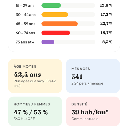
12,6 %
15 – 29 ans
17,3 %
30 – 44 ans
23,7 %
45 – 59 ans
18,7 %
60 – 74 ans
8,3 %
75 ans et +
ÂGE MOYEN
MÉNAGES
42,4 ans
341
Plus âgée que moy. FR (42
2,24 pers. / ménage
ans)
HOMMES / FEMMES
DENSITÉ
47 % / 53 %
39 hab/km²
360 H · 402 F
Commune rurale