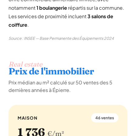
notamment
1 boulangerie
répartis sur la commune.
Les services de proximité incluent
3 salons de
coiffure
.
Source : INSEE — Base Permanente des Équipements 2024
Real estate
Prix de l'immobilier
Prix médian au m² calculé sur 50 ventes des 5
dernières années à Épierre.
MAISON
46 ventes
1 736
€/m²