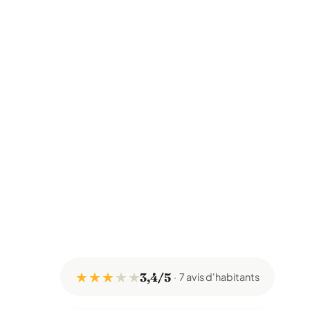
★ ★ ★
★
★
3,4/5
7 avis d'habitants