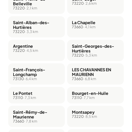
Belleville
73220
· 2,6 km
73220
· 2,1 km
Saint-Alban-des-
La Chapelle
Hurtières
73660
· 4,1 km
73220
· 3,3 km
Argentine
Saint-Georges-des-
73220
· 4,5 km
Hurtières
73220
· 5,3 km
Saint-François-
LES CHAVANNES EN
Longchamp
MAURIENN
73130
· 6,4 km
73660
· 6,8 km
Le Pontet
Bourget-en-Huile
73110
· 7,3 km
73110
· 7,7 km
Saint-Rémy-de-
Montsapey
Maurienne
73220
· 8,5 km
73660
· 7,8 km