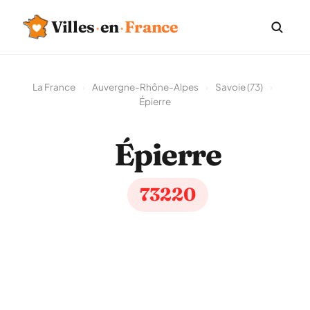
Villes
·
en
·
France
La France
›
Auvergne-Rhône-Alpes
›
Savoie (73)
›
Épierre
Épierre
73220