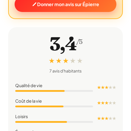
Donner mon avis sur Épierre
3,4
/5
★ ★ ★
★
★
7 avis d'habitants
Qualité de vie
★ ★ ★
★
★
Coût de la vie
★ ★ ★
★
★
Loisirs
★ ★ ★
★
★