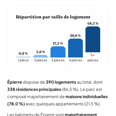
Répartition par taille de logement
48,3 %
29,6 %
17,3 %
3,9 %
0,9 %
5+
1 pièce
2 pièces
3 pièces
4 pièces
pièces
Épierre
dispose de
390 logements
au total, dont
338 résidences principales
(86,5 %). Le parc est
composé majoritairement de
maisons individuelles
(78,0 %)
avec quelques appartements (21,5 %).
Les habitants de Épierre sont
majoritairement