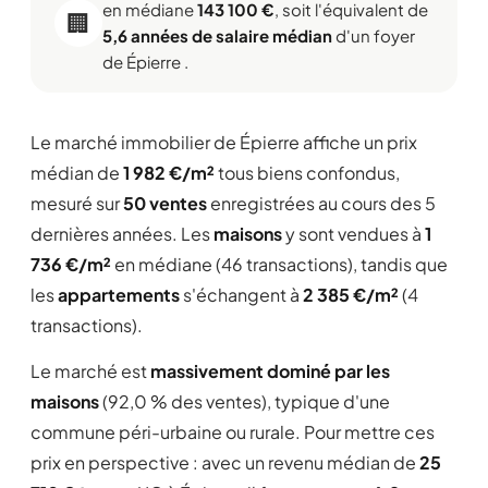
en médiane
143 100 €
, soit l'équivalent de
🏢
5,6 années de salaire médian
d'un foyer
de Épierre .
Le marché immobilier de Épierre affiche un prix
médian de
1 982 €/m²
tous biens confondus,
mesuré sur
50 ventes
enregistrées au cours des 5
dernières années. Les
maisons
y sont vendues à
1
736 €/m²
en médiane (46 transactions), tandis que
les
appartements
s'échangent à
2 385 €/m²
(4
transactions).
Le marché est
massivement dominé par les
maisons
(92,0 % des ventes), typique d'une
commune péri-urbaine ou rurale. Pour mettre ces
prix en perspective : avec un revenu médian de
25