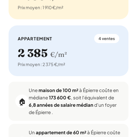
Prix moyen : 1 910 €/m²
APPARTEMENT
4 ventes
2 385
€/m²
Prix moyen : 2 375 €/m²
Une
maison de 100 m²
à Épierre coûte en
médiane
173 600 €
, soit l'équivalent de
🏠
6,8 années de salaire médian
d'un foyer
de Épierre .
Un
appartement de 60 m²
à Épierre coûte